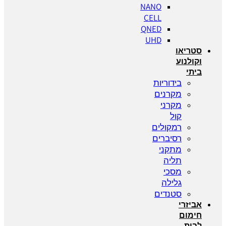
NANO
CELL
QNED
UHD
סטריאו
וקולנוע
ביתי
בידוריות
מקרנים
מקרני
קול
רמקולים
רסיברים
מתקני
תליה
מסכי
גלילה
סטנדים
אביזרי
חימום
לבית