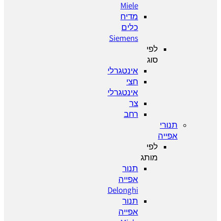
Miele
מדיח
כלים
Siemens
לפי
סוג
אינטגרלי
חצי
אינטגרלי
צר
רחב
תנורי
אפייה
לפי
מותג
תנור
אפייה
Delonghi
תנור
אפייה