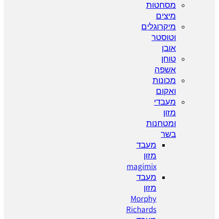
מסחטות
מיצים
מיקרוגלים
וטוסטר
אובן
טוחן
אשפה
מכונות
ואקום
מעבדי
מזון
ומטחנות
בשר
מעבד
מזון
magimix
מעבד
מזון
Morphy
Richards