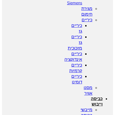
Siemens
מגירת
חימום
כיריים
כיריים
גז
כיריים
גז
מזכוכית
כיריים
אינדוקציה
כיריים
קרמיות
כיריים
דומינו
מסנן
אוויר
כביסה
וייבוש
מייבשי