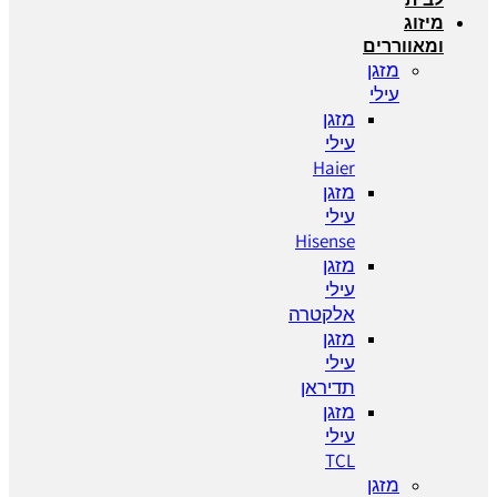
מיזוג
ומאווררים
מזגן
עילי
מזגן
עילי
Haier
מזגן
עילי
Hisense
מזגן
עילי
אלקטרה
מזגן
עילי
תדיראן
מזגן
עילי
TCL
מזגן