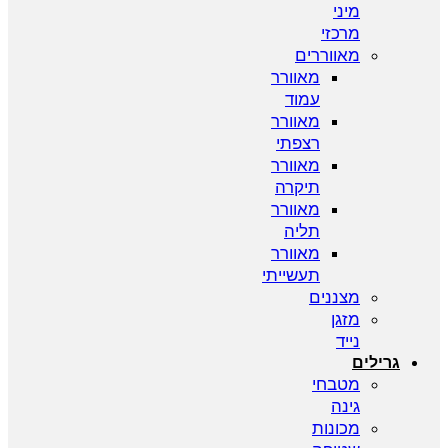
מיני
מרכזי
מאווררים
מאוורר
עמוד
מאוורר
רצפתי
מאוורר
תיקרה
מאוורר
תליה
מאוורר
תעשייתי
מצננים
מזגן
נייד
גרילים
מטבחי
גינה
מכונות