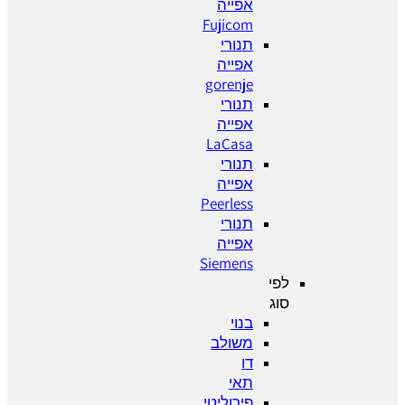
אפייה
Fujicom
תנורי
אפייה
gorenje
תנורי
אפייה
LaCasa
תנורי
אפייה
Peerless
תנורי
אפייה
Siemens
לפי
סוג
בנוי
משולב
דו
תאי
פירוליטי