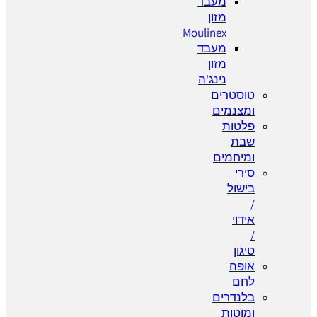
מעבד
מזון
Moulinex
מעבד
מזון
נינג'ה
טוסטרים
ומצנמים
פלטות
שבת
ומיחמים
סירי
בישול
/
אידוי
/
טיגון
אופה
לחם
בלנדרים
ומוטות