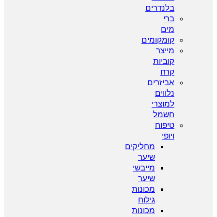
בלנדרים
ברי
מים
קומקומים
מייצר
קוביות
קרח
אביזרים
נלווים
למוצרי
חשמל
טיפוח
ויופי
מחליקים
שיער
מייבשי
שיער
מכונות
גילוח
מכונות