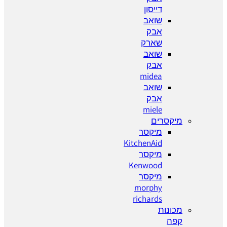
דייסון
שואב
אבק
שארק
שואב
אבק
midea
שואב
אבק
miele
מיקסרים
מיקסר
KitchenAid
מיקסר
Kenwood
מיקסר
morphy
richards
מכונות
קפה