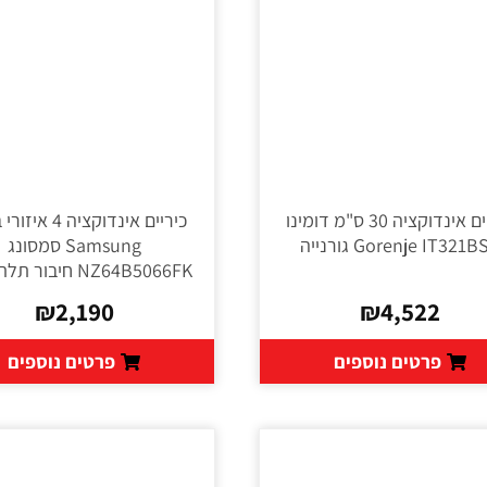
כיריים אינדוקציה 30 ס"מ דומינו
כיריים אינדוקציה 4
Gorenje IT321 גורנייה
Samsung סמסונג
NZ64B5066FK חיבור תלת-פאזי
₪
2,190
₪
4,522
פרטים נוספים
פרטים נוספים