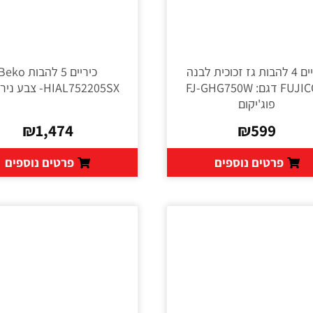
כיריים 4 להבות גז זכוכית לבנה
כיריים 5 להבות eko
FUJICOM דגם: FJ-GHG750W
HIAL752205SX- צבע נירוסטה
פוג'יקום
₪
1,474
₪
599
פרטים נוספים
פרטים נוספים