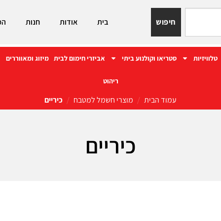
חיפוש
בית
אודות
חנות
המ
טלוויזיות
סטריאו וקולנוע ביתי
אביזרי חימום לבית
מיזוג ומאווררים
ריהוט
עמוד הבית
/
מוצרי חשמל למטבח
/
כיריים
כיריים