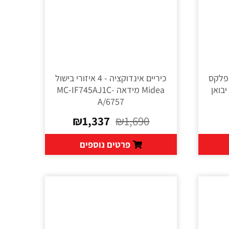
וקציה פלקס
כיריים אינדוקציה - 4 איזורי בישול
ריות יבואן
Midea מידאה MC-IF745AJ1C-
A/6757
₪
1,337
₪
1,690
פרטים נוספים