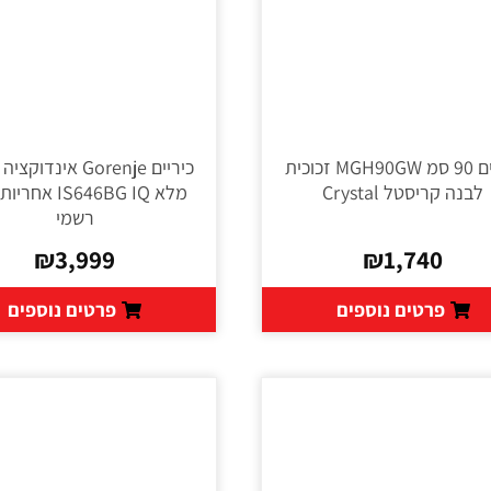
כיריים 90 סמ MGH90GW זכוכית
כיריים Gorenje אינד
לבנה קריסטל Crystal
מלא IS646BG IQ אח
רשמי
₪
3,999
₪
1,740
פרטים נוספים
פרטים נוספים