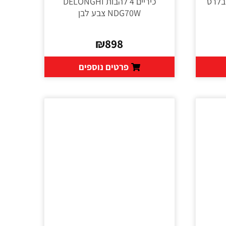
בלרס
כיריים 4 להבות DELONGHI
NDG70W צבע לבן
₪
898
פרטים נוספים