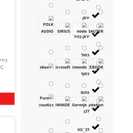
ירוק
ירוק בהיר
כחול
BSC
כסוף
כתום
לבן
לבן מט