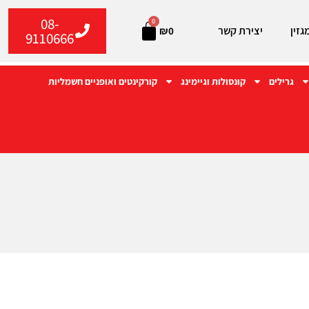
08-
0
גזין
יצירת קשר
₪
0
9110666
גרילים
קונסולות וגיימינג
קורקינטים ואופניים חשמליות