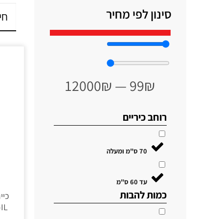
סינון לפי מחיר
12000
₪
—
99
₪
רוחב כיריים
70 ס"מ ומעלה
עד 60 ס"מ
כמות להבות
604-IL