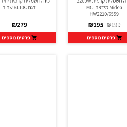
כירה חשמלית קרמית יחיד 
Midea מידאה MC-
דגם BL10C שחור
HW2210/6559
₪
279
₪
195
₪
199
פרטים נוספים
פרטים נוספים