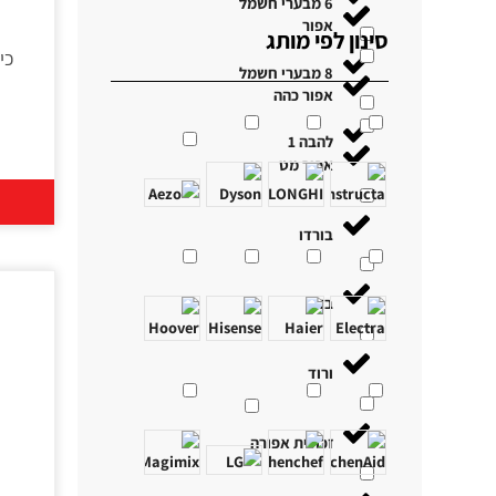
6 מבערי חשמל
אפור
סינון לפי מותג
8 מבערי חשמל
אפור כהה
להבה 1
אפור מט
בורדו
בז׳
ורוד
זכוכית אפורה