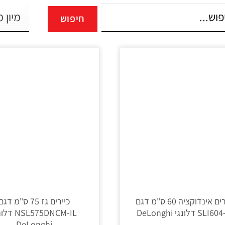
חיפוש
כיירים אינדוקציה 60 ס"מ דגם
כיירים גז 75 ס"מ דגם
SLI דלונגי DeLonghi
NSL575DNCM-IL
DeLonghi