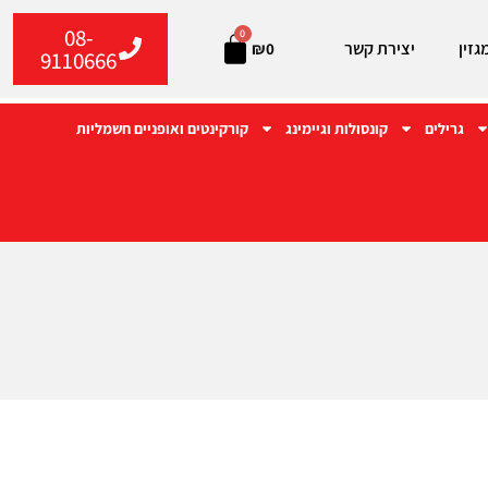
08-
0
גזין
יצירת קשר
₪
0
9110666
גרילים
קונסולות וגיימינג
קורקינטים ואופניים חשמליות