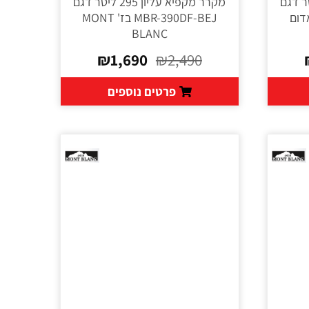
ליון 215 ליטר דגם
מקרר מקפיא עליון 295 ליטר דגם
צבע אדום
MBR-390DF-BEJ בז' MONT
BLANC
₪
1,690
₪
2,490
פרטים נוספים