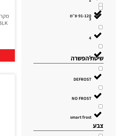
91-120 ס״מ
3
4
5
שיטת הפשרה
DEFROST
NO FROST
smart frost
צבע