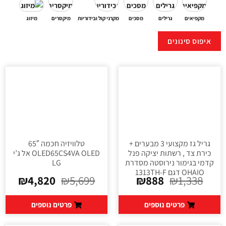
מקפיאים
גרילים
מסכים
מקרני קול ובידוריות
מיקסרים
מיזוג
איפוס סינונים
גריל גז מקצועי 3 מבערים +
טלוויזיה חכמה 65″
כירת צד , רשתות יציקה פנל
OLED65CS4VA OLED אל ג’י
קדמי בגימור נירוסטה מסדרת
LG
OHAIO דגם 1313TH-F
₪
4,820
₪
5,699
₪
888
₪
1,338
פרטים נוספים
פרטים נוספים