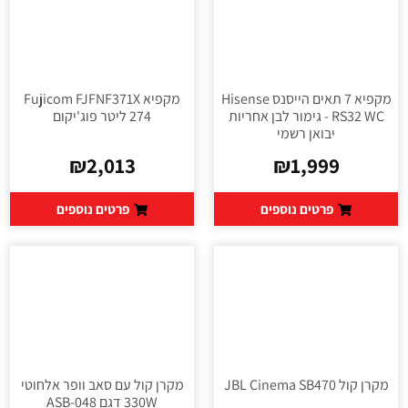
מקפיא 7 תאים הייסנס Hisense
מקפיא Fujicom FJFNF371X
RS32 WC - גימור לבן אחריות
יבואן רשמי
₪
2,013
₪
1,999
פרטים נוספים
פרטים נוספים
מקרן קול JBL Cinema SB470
מקרן קול עם סאב וופר אלחוטי
330W דגם ASB-048