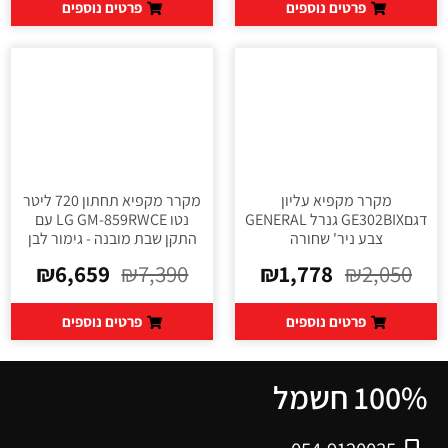
פרטים נוספים
פרטים נוספים
מקרר מקפיא עליון
מקרר מקפיא תחתון 720 ליטר
דגםGE302BIX גנרל GENERAL
נטו LG GM-859RWCE עם
צבע ניר' שחורה
התקן שבת מובנה - גימור לבן
₪
6,659
₪
7,390
₪
1,778
₪
2,050
פרטים נוספים
פרטים נוספים
100% חשמל