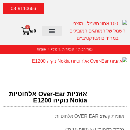
08-9110666
0
₪
0
סטריאו וקולנוע ביתי
יצירת קשר
כביסה וייבוש
מוצרי חשמל קטנים
מוצרי חשמל ביתיים
קונסולות וגיימיניג
עמוד הבית
/
קונסולות וגיימיניג
/
אוזניות
אוזניות Over-Ear אלחוטיות
Nokia נוקיה E1200
אוזניות קשת: OVER EAR אלחוטיות
גרסת בלוטוס: 5.0 (טווח 10 מ’)