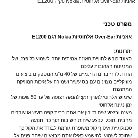
E1200
אוזניות Over-Ear אלחוטיות Nokia נוקיה
מפרט טכני
אוזניות Over-Ear אלחוטיות Nokia דגם E1200
יתרונות:
סאונד כובש לחוויית האזנה אמיתית יותר: לשמוע כל פרט של
המנגינות האהובות עליכם
הודות לדרייברים הדינמיים של 40 מ"מ המספקים ביצועים
מוזיקליים מצוינים עם בס עשיר ושמירה על איכות המוזיקה
המתנגנת
שימוש אלחוטי לאורך זמן: להנאה רצופה של עד 50 שעות של
זמן נגינה אלחוטי
מענה וביצוע שיחות: בין אם אתם בבית קפה רועש או עובדים
מהבית, תוכלו לבצע שיחות חשובות תוך כדי תנועה
טכנולוגיית איסוף קול משופרת גורמת לבודד את הקול כך
שתוכל לשמוע ולהישמע כאילו אתם מבצעים שיחה פנים אל