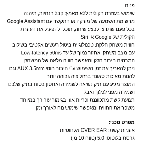
פנים
שימוש בעוזרת הקולית ללא מאמץ: קבל הנחיות, תיהנה
מרשימת השמעה של מוזיקה או התקשר עם Google Assistant
בכל פעם שתרצו לבצע שיחה, תוכלו להפעיל את העוזרת
הקולית של Google או Siri
חווית משחק חלקה: טכנולוגיית ביטול רעשים אקטיבי בשילוב
עם מצב משחק ואחזור נמוך של עד Low-latency 50ms
המבטיח חיבור חלק ומאפשר חוויה מלאה של המשחק
ניתן להאריך את זמן השימוש ע"י חיבור חוטי AUX 3.5mm וגם
להנות מאיכות סאונד ברזולוציה גבוהה יותר
המוצר מגיע עם תיק נשיאה לשמירה ואחסון בטוח בתיק שלכם
ושמירה מפני לכלוך ואבק
רצועת קשת מתכווננת וכריות אוזן בגימור עור רך במיוחד
משפר את החוויה ומאפשר שימוש נוח לאורך זמן
מפרט טכני:
אוזניות קשת: OVER EAR אלחוטיות
גרסת בלוטוס: 5.0 (טווח 10 מ’)