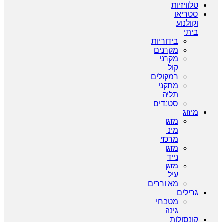
טלוויזיות
סטריאו
וקולנוע
ביתי
בידוריות
מקרנים
מקרני
קול
רמקולים
מתקני
תליה
סטנדים
מיזוג
מזגן
מיני
מרכזי
מזגן
נייד
מזגן
עילי
מאווררים
גרילים
מטבחי
גינה
קונסולות