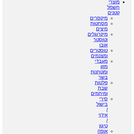
מוצרי
חשמל
קטנים
מיקסרים
מסחטות
מיצים
מיקרוגלים
וטוסטר
אובן
טוסטרים
ומצנמים
מעבדי
מזון
ומטחנות
בשר
פלטות
שבת
ומיחמים
סירי
בישול
/
אידוי
/
טיגון
אופה