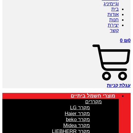
וגיימיניג
בית
אודות
חנות
יצירת
קשר
0
₪
0
עגלת קניות
מוצרי חשמל ביתיים
מקררים
מקרר LG
מקרר Haier
מקרר beko
מקרר Midea
מקרר LIEBHERR