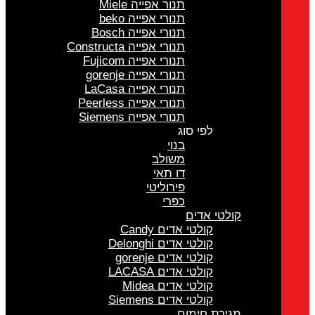
תנור אפייה Miele
תנורי אפייה beko
תנורי אפייה Bosch
תנורי אפייה Constructa
תנורי אפייה Fujicom
תנורי אפייה gorenje
תנורי אפייה LaCasa
תנורי אפייה Peerless
תנורי אפייה Siemens
לפי סוג
בנוי
משולב
דו תאי
פירוליטי
כפרי
קולטי אדים
קולטי אדים Candy
קולטי אדים Delonghi
קולטי אדים gorenje
קולטי אדים LACASA
קולטי אדים Midea
קולטי אדים Siemens
מגירת חימום