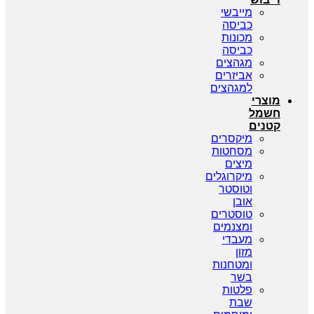
מייבשי
כביסה
מכונות
כביסה
מגהצים
אביזרים
למגהצים
מוצרי
חשמל
קטנים
מיקסרים
מסחטות
מיצים
מיקרוגלים
וטוסטר
אובן
טוסטרים
ומצנמים
מעבדי
מזון
ומטחנות
בשר
פלטות
שבת