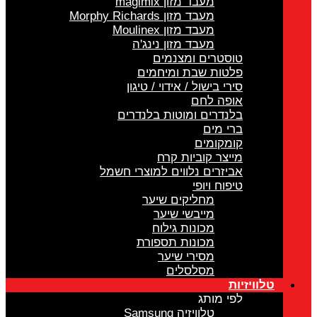
מעבד מזון magimix
מעבד מזון Morphy Richards
מעבד מזון Moulinex
מעבד מזון נינג'ה
טוסטרים ומצנמים
פלטות שבת ומיחמים
סירי בישול / אידוי / טיגון
אופה לחם
בלנדרים ומוטות בלנדרים
ברי מים
קומקומים
מייצר קוביות קרח
אביזרים נלווים למוצרי חשמל
טיפוח ויופי
מחליקים שיער
מייבשי שיער
מכונות גילוח
מכונות תספורת
מסירי שיער
מסלסלים
טלוויזיות
לפי מותג
טלוויזיה Samsung