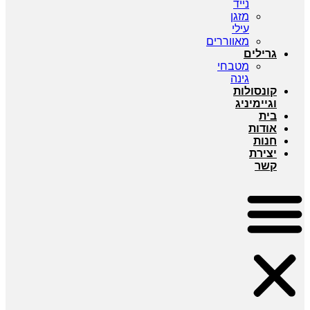
נייד
מזגן
עילי
מאווררים
גרילים
מטבחי
גינה
קונסולות
וגיימיניג
בית
אודות
חנות
יצירת
קשר