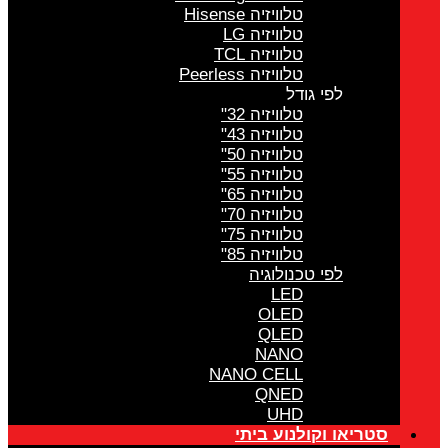
טלוויזיה Hisense
טלוויזיה LG
טלוויזיה TCL
טלוויזיה Peerless
לפי גודל
טלוויזיה 32"
טלוויזיה 43"
טלוויזיה 50"
טלוויזיה 55"
טלוויזיה 65"
טלוויזיה 70"
טלוויזיה 75"
טלוויזיה 85"
לפי טכנולוגיה
LED
OLED
QLED
NANO
NANO CELL
QNED
UHD
סטריאו וקולנוע ביתי