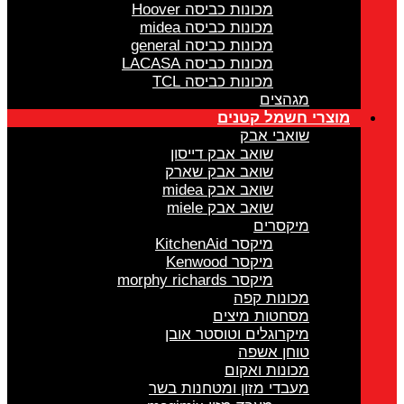
מכונות כביסה Hoover
מכונות כביסה midea
מכונות כביסה general
מכונות כביסה LACASA
מכונות כביסה TCL
מגהצים
מוצרי חשמל קטנים
שואבי אבק
שואב אבק דייסון
שואב אבק שארק
שואב אבק midea
שואב אבק miele
מיקסרים
מיקסר KitchenAid
מיקסר Kenwood
מיקסר morphy richards
מכונות קפה
מסחטות מיצים
מיקרוגלים וטוסטר אובן
טוחן אשפה
מכונות ואקום
מעבדי מזון ומטחנות בשר