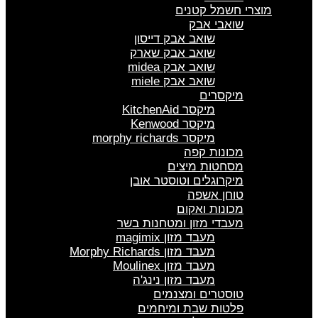
מוצרי חשמל קטנים
שואבי אבק
שואב אבק דייסון
שואב אבק שארק
שואב אבק midea
שואב אבק miele
מיקסרים
מיקסר KitchenAid
מיקסר Kenwood
מיקסר morphy richards
מכונות קפה
מסחטות מיצים
מיקרוגלים וטוסטר אובן
טוחן אשפה
מכונות ואקום
מעבדי מזון ומטחנות בשר
מעבד מזון magimix
מעבד מזון Morphy Richards
מעבד מזון Moulinex
מעבד מזון נינג'ה
טוסטרים ומצנמים
פלטות שבת ומיחמים