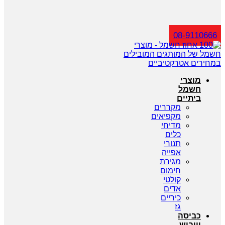
חיפוש
08-9110666
מוצרי
חשמל
ביתיים
מקררים
מקפיאים
מדיחי
כלים
תנורי
אפייה
מגירת
חימום
קולטי
אדים
כיריים
גז
כביסה
וייבוש