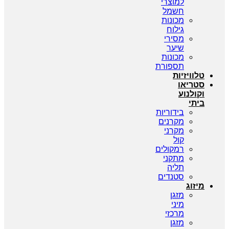
למוצרי
חשמל
מכונות
גילוח
מסירי
שיער
מכונות
תספורת
טלוויזיות
סטריאו
וקולנוע
ביתי
בידוריות
מקרנים
מקרני
קול
רמקולים
מתקני
תליה
סטנדים
מיזוג
מזגן
מיני
מרכזי
מזגן