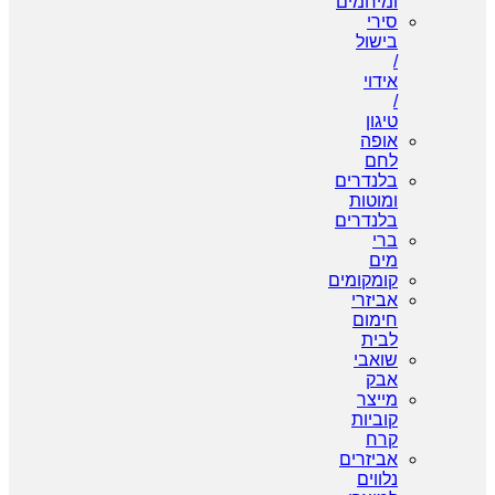
ומיחמים
סירי
בישול
/
אידוי
/
טיגון
אופה
לחם
בלנדרים
ומוטות
בלנדרים
ברי
מים
קומקומים
אביזרי
חימום
לבית
שואבי
אבק
מייצר
קוביות
קרח
אביזרים
נלווים