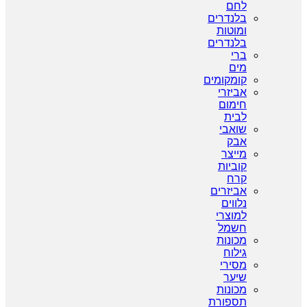
לחם
בלנדרים
ומוטות
בלנדרים
ברי
מים
קומקומים
אביזרי
חימום
לבית
שואבי
אבק
מייצר
קוביות
קרח
אביזרים
נלווים
למוצרי
חשמל
מכונות
גילוח
מסירי
שיער
מכונות
תספורת