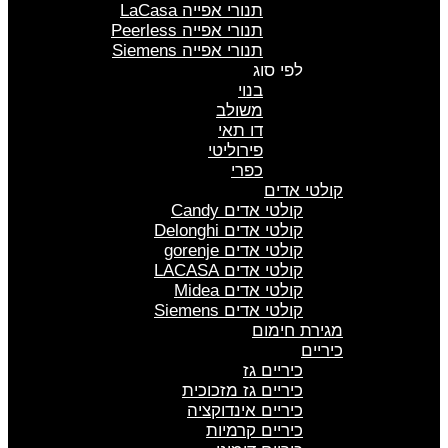
תנורי אפייה LaCasa
תנורי אפייה Peerless
תנורי אפייה Siemens
לפי סוג
בנוי
משולב
דו תאי
פירוליטי
כפרי
קולטי אדים
קולטי אדים Candy
קולטי אדים Delonghi
קולטי אדים gorenje
קולטי אדים LACASA
קולטי אדים Midea
קולטי אדים Siemens
מגירת חימום
כיריים
כיריים גז
כיריים גז מזכוכית
כיריים אינדוקציה
כיריים קרמיות