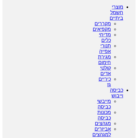
מוצרי
חשמל
ביתיים
מקררים
מקפיאים
מדיחי
כלים
תנורי
אפייה
מגירת
חימום
קולטי
אדים
כיריים
גז
כביסה
וייבוש
מייבשי
כביסה
מכונות
כביסה
מגהצים
אביזרים
למגהצים