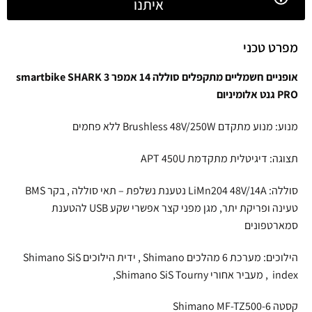
איתנו
מפרט טכני
אופניים חשמליים מתקפלים סוללה 14 אמפר smartbike SHARK 3
PRO גנט אלומיניום
מנוע: מנוע מתקדם Brushless 48V/250W ללא פחמים
תצוגה: דיגיטלית מתקדמת APT 450U
סוללה: LiMn204 48V/14A נטענת נשלפת – תאי סוללה , בקר BMS
טעינה ופריקת יתר, מגן מפני קצר אפשרי שקע USB להטענת
סמארטפונים
הילוכים: מערכת 6 מהלכים Shimano , ידית הילוכים Shimano SiS
index , מעביר אחורי Shimano SiS Tourny,
קסטה Shimano MF-TZ500-6