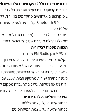
בידורית ניידת כולל 2 מיקרופונים אלחוטיים RichTech דגם RT12PRO
בידורית קריוקי ניידת בעלת וופר בגודל 12"
2 מיקרופונים אלחוטיים מתקדמים במיוחד, ללא רעשים גם במרחק קרוב לרמקול
חיבור Bluetooth 5.0 קל ומהי
של 10 מטר
ניתן לסנכרן 2 בידוריות (מאותו דגם) 
שמאל) לקבלת מערכת שמע של 240W ביחד
תכונות נוספות לבידורית
נגן MP3 ונגן FM Radio מובנים
הקלטת מוזיקה ושירה ישירות לכרטיס זיכרון
זמן עבודה ארוך במיוחד עד 5-6 שעות (לאחר טעינה מלאה)
אפשרות עבודה גם כאשר הבידורית מחוברת ל
טעינה מהירה ישירות מהשקע הביתי 220V עם מנגנון הגנה על הסוללה
ידית נשיאה נשלפת וגלגלים להעברה ממקום ל
חיבור נוח של הבידורית לסטנד או חצובה יעודית
אפקטים ושליטה על הבידורית
כפתור שליטה על עוצמה כללית
כפתור שליטה על עוצמת המיקרופונים