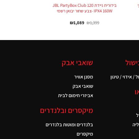
בידורית ניידת JBL PartyBox Club 120
IPX4 160W -צבע שחור יבואן רשמי
₪
1,089
₪
1,399
ישול
שואבי אבק
 / אידוי / טיגון
מסנן אוויר
שואבי אבק
ו
אביזרי חימום לבית
מיקסרים ובלנדרים
ל
יה
בלנדרים ומוטות בלנדרים
מיקסרים