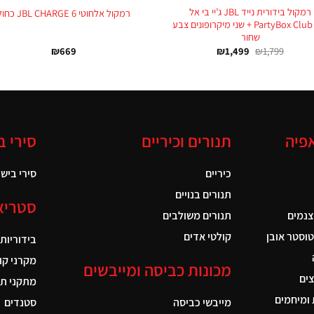
רמקול בידורית נייד JBL ג’יי בי אל
רמקול אלחוטי JBL CHARGE 6 כחול
PartyBox Club 120 + שני מיקרופונים צבע
שחור
₪
669
₪
1,499
₪
1,799
אפיה
תנורים וכיריים
סירי ב
כיריים
סירי בישול
תנורים בנויים
סטריא
צנמים
תנורים משולבים
טוסטר אובן
קולטי אדים
בידוריות
מקרני קו
מכונות כביסה ומייבשים
ים
מתקני תל
ומיחמים
מייבשי כביסה
סטנדים