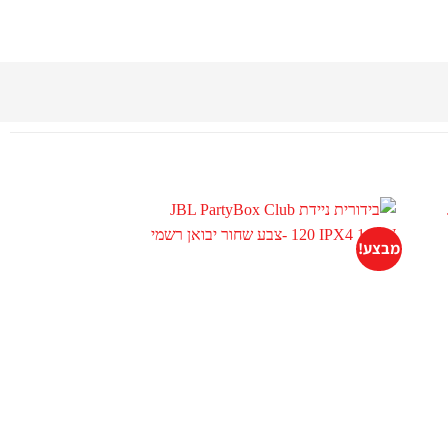
מבצע!
+
+