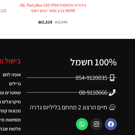
בידורית אלחוטית JBL PartyBox 520 IPX4
400W צבע שחור יבואן רשמי
₪
2,519
₪
2,949
100% חשמל
בישול ו
אופה לחם
054-9120035
גרילים
08-9110666
טוסטרים ומ
מיקרוגלים ו
חיים הרצוג 2 מתחם בליליוס גדרה
מכונות קפה
מסחטות מיצ
פלטות שבת 