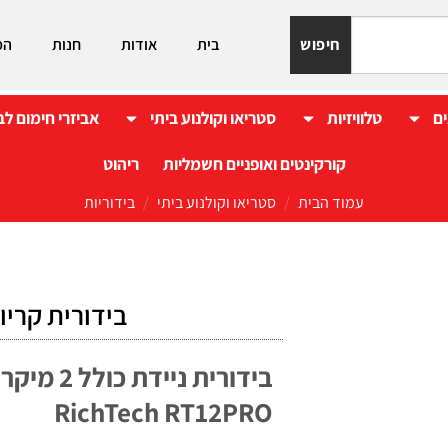
חיפוש
בית
אודות
חנות
המ
ים
טלוויזיות
סטריאו וקולנוע ביתי
אביזרי חימום לב
קורקינטים ואופניים חשמליות
ריהוט
עמוד הבית
/
סטריאו וקולנוע ביתי
/
בידוריות
‏בידורית קריוקי ech RT12 Pro
בידורית ניי
RichTech RT12PRO