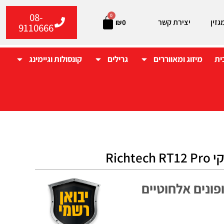
08-
0
גזין
יצירת קשר
₪
0
9110666
ית
מיזוג ומאווררים
גרילים
קונסולות וגיימינג
Richt
דת כולל 2 מיקרופונים אלחוטיים