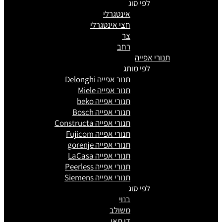
לפי סוג
אינטגרלי
חצי אינטגרלי
צר
רחב
תנורי אפייה
לפי מותג
תנור אפייה Delonghi
תנור אפייה Miele
תנורי אפייה beko
תנורי אפייה Bosch
תנורי אפייה Constructa
תנורי אפייה Fujicom
תנורי אפייה gorenje
תנורי אפייה LaCasa
תנורי אפייה Peerless
תנורי אפייה Siemens
לפי סוג
בנוי
משולב
דו תאי