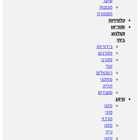
שיער
מכונות
תספורת
טלוויזיות
סטריאו
וקולנוע
ביתי
בידוריות
מקרנים
מקרני
קול
רמקולים
מתקני
תליה
סטנדים
מיזוג
מזגן
מיני
מרכזי
מזגן
נייד
מזגן