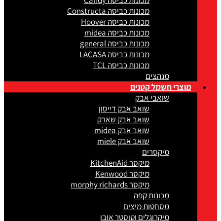
מכונות כביסה Candy
מכונות כביסה Constructa
מכונות כביסה Hoover
מכונות כביסה midea
מכונות כביסה general
מכונות כביסה LACASA
מכונות כביסה TCL
מגהצים
מוצרי חשמל קטנים
שואבי אבק
שואב אבק דייסון
שואב אבק שארק
שואב אבק midea
שואב אבק miele
מיקסרים
מיקסר KitchenAid
מיקסר Kenwood
מיקסר morphy richards
מכונות קפה
מסחטות מיצים
מיקרוגלים וטוסטר אובן