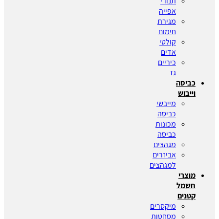
תנורי
אפייה
מגירת
חימום
קולטי
אדים
כיריים
גז
כביסה
וייבוש
מייבשי
כביסה
מכונות
כביסה
מגהצים
אביזרים
למגהצים
מוצרי
חשמל
קטנים
מיקסרים
מסחטות