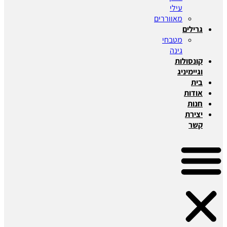
עילי
מאווררים
גרילים
מטבחי
גינה
קונסולות
וגיימיניג
בית
אודות
חנות
יצירת
קשר