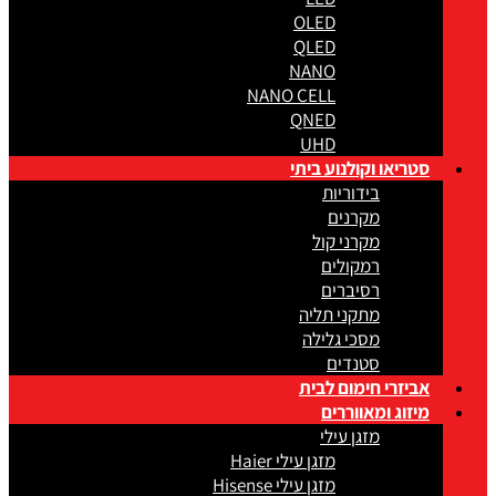
OLED
QLED
NANO
NANO CELL
QNED
UHD
סטריאו וקולנוע ביתי
בידוריות
מקרנים
מקרני קול
רמקולים
רסיברים
מתקני תליה
מסכי גלילה
סטנדים
אביזרי חימום לבית
מיזוג ומאווררים
מזגן עילי
מזגן עילי Haier
מזגן עילי Hisense