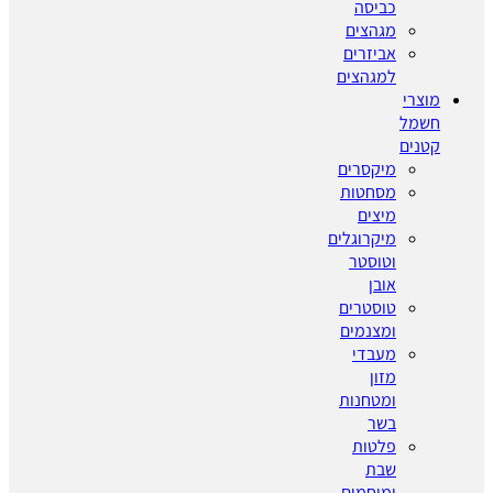
כביסה
מגהצים
אביזרים
למגהצים
מוצרי
חשמל
קטנים
מיקסרים
מסחטות
מיצים
מיקרוגלים
וטוסטר
אובן
טוסטרים
ומצנמים
מעבדי
מזון
ומטחנות
בשר
פלטות
שבת
ומיחמים