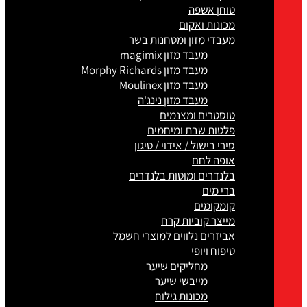
טוחן אשפה
מכונות ואקום
מעבדי מזון ומטחנות בשר
מעבד מזון magimix
מעבד מזון Morphy Richards
מעבד מזון Moulinex
מעבד מזון נינג'ה
טוסטרים ומצנמים
פלטות שבת ומיחמים
סירי בישול / אידוי / טיגון
אופה לחם
בלנדרים ומוטות בלנדרים
ברי מים
קומקומים
מייצר קוביות קרח
אביזרים נלווים למוצרי חשמל
טיפוח ויופי
מחליקים שיער
מייבשי שיער
מכונות גילוח