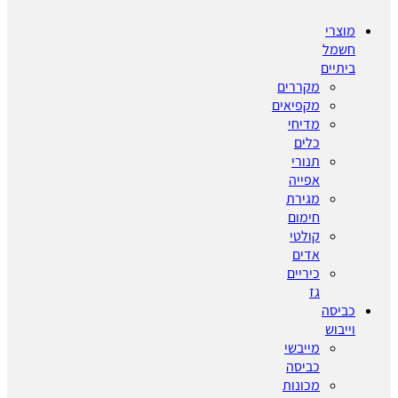
מוצרי
חשמל
ביתיים
מקררים
מקפיאים
מדיחי
כלים
תנורי
אפייה
מגירת
חימום
קולטי
אדים
כיריים
גז
כביסה
וייבוש
מייבשי
כביסה
מכונות