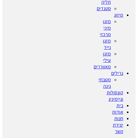
תליה
סטנדים
מיזוג
מזגן
מיני
מרכזי
מזגן
נייד
מזגן
עילי
מאווררים
גרילים
מטבחי
גינה
קונסולות
וגיימיניג
בית
אודות
חנות
יצירת
קשר