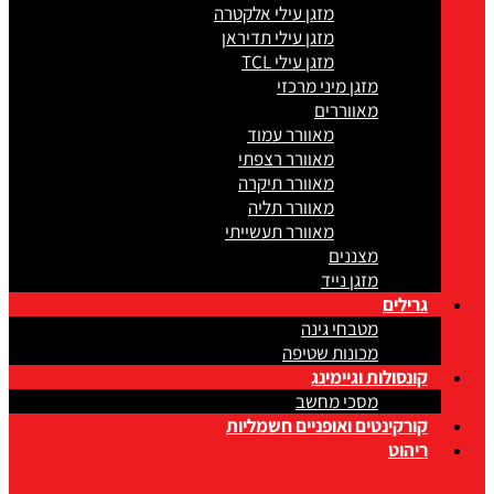
מזגן עילי אלקטרה
מזגן עילי תדיראן
מזגן עילי TCL
מזגן מיני מרכזי
מאווררים
מאוורר עמוד
מאוורר רצפתי
מאוורר תיקרה
מאוורר תליה
מאוורר תעשייתי
מצננים
מזגן נייד
גרילים
מטבחי גינה
מכונות שטיפה
קונסולות וגיימינג
מסכי מחשב
קורקינטים ואופניים חשמליות
ריהוט