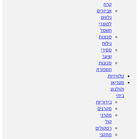
קרח
אביזרים
נלווים
למוצרי
חשמל
מכונות
גילוח
מסירי
שיער
מכונות
תספורת
טלוויזיות
סטריאו
וקולנוע
ביתי
בידוריות
מקרנים
מקרני
קול
רמקולים
מתקני