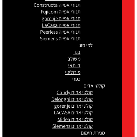
תנורי אפייה Constructa
תנורי אפייה Fujicom
תנורי אפייה gorenje
תנורי אפייה LaCasa
תנורי אפייה Peerless
תנורי אפייה Siemens
לפי סוג
בנוי
משולב
דו תאי
פירוליטי
כפרי
קולטי אדים
קולטי אדים Candy
קולטי אדים Delonghi
קולטי אדים gorenje
קולטי אדים LACASA
קולטי אדים Midea
קולטי אדים Siemens
מגירת חימום