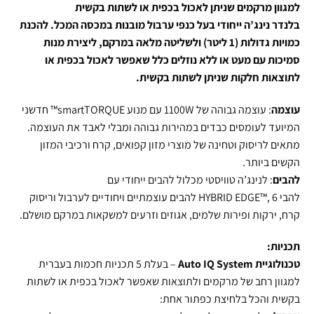
למגוון מרקמים שניתן לאכול בכפית או לשתות בקשית
בלנדר נינג’ה ייחודי בעל כנפי ערבול מובנות במכסה המכל. להכנת
כמויות גדולות (1 ליטר) ולשליטה מלאה במרקם, ליצירת מנות
סמיכות עם מעט או ללא נוזלים כלל שאפשר לאכול בכפית או
לתוצאות חלקות שניתן לשתות בקשית.
עוצמה
: עוצמה גבוהה של 1100W עם מנוע smartTORQUE™ חדשני
המיועד לעומסים כבדים במהירות גבוהה ומבלי לאבד את העוצמה.
מתאים לריסוק וטחינה של מוצרי מזון קפואים, קרח ורכיבי המזון
הקשים ביותר.
להבים
: לנינג’ה טוויסטי מכלול להבים ייחודי עם
להבי
EDGE
HYBRID
™, 6 להבים עוצמתיים ויחודיים לערבול וריסוק
קרח, ירקות ופירות שלמים, אגוזים וזרעים למשקאות במרקם מושלם.
תכניות:
טכנולוגיית Auto IQ System
– בעלת 5 תכניות חכמות בעברית
למגוון רחב של מרקמים ולתוצאות שאפשר לאכול בכפית או לשתות
בקשית והכל בלחיצת כפתור אחת: