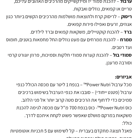
ערבול
– להכנת סמוד’יז ומילקשייקים מהרכיבים האהובים עליכם,
טריים או קפואים, נוזלים ואבקות.
ריסוק
– לריסוק קרח ולתוצאות מושלמות מהרכיבים הקשים ביותר כגון
אגוזים, זרעים ואפילו פירות קפואים.
ברד
– להכנת קוקטיילים, משקאות קפואים וברד לילדים.
ממרח
– להכנת ממרחים עם מעט נוזלים החל מחמאות בוטנים, חומוס
ועד רטבים.
סמודי בול
– להכנת קערות סמודי חלקות וסמיכות, פרוזן יוגורט קרמי
וסורבה מרענן.
אביזרים:
מכל ערבול Power Nutri™ – בנפח 1 ליטר עם מכסה הכולל כנפי
ערבול (פטנט ייחודי) – סובבו את כנפי הערבול בשימוש ברכיבים
סמיכים כדי לדחוף את הרכיבים מטה קרוב יותר אל פני הלהב.
כוס Power Nutri™- כוס בנפח 700 מ"ל עם מכסה לגימה להכנת
משקאות במרקם מושלם שאפשר פשוט לקחת איתכם לדרך.
כולל:
פאנל תצוגה מתקדם בעברית – קל לשימוש עם 5 תכניות אוטומטיות