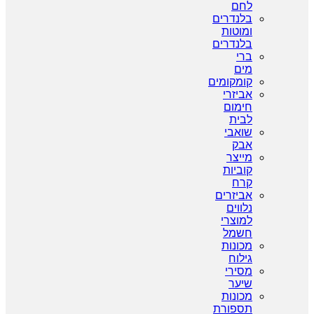
לחם
בלנדרים
ומוטות
בלנדרים
ברי
מים
קומקומים
אביזרי
חימום
לבית
שואבי
אבק
מייצר
קוביות
קרח
אביזרים
נלווים
למוצרי
חשמל
מכונות
גילוח
מסירי
שיער
מכונות
תספורת