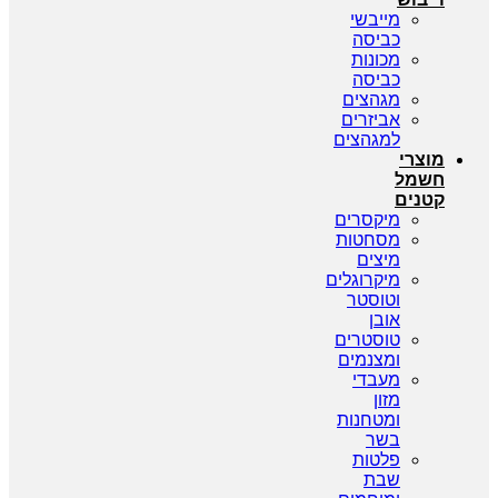
מייבשי
כביסה
מכונות
כביסה
מגהצים
אביזרים
למגהצים
מוצרי
חשמל
קטנים
מיקסרים
מסחטות
מיצים
מיקרוגלים
וטוסטר
אובן
טוסטרים
ומצנמים
מעבדי
מזון
ומטחנות
בשר
פלטות
שבת