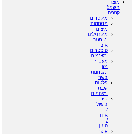
מוצרי
חשמל
קטנים
מיקסרים
מסחטות
מיצים
מיקרוגלים
וטוסטר
אובן
טוסטרים
ומצנמים
מעבדי
מזון
ומטחנות
בשר
פלטות
שבת
ומיחמים
סירי
בישול
/
אידוי
/
טיגון
אופה