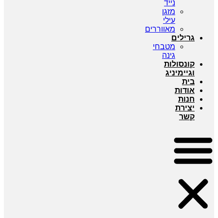
נייד
מזגן
עילי
מאווררים
גרילים
מטבחי
גינה
קונסולות
וגיימיניג
בית
אודות
חנות
יצירת
קשר