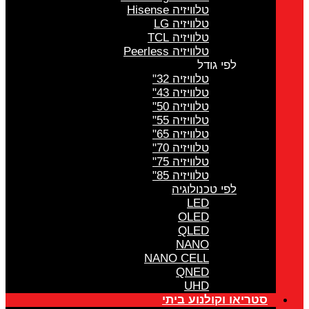
טלוויזיה Hisense
טלוויזיה LG
טלוויזיה TCL
טלוויזיה Peerless
לפי גודל
טלוויזיה 32"
טלוויזיה 43"
טלוויזיה 50"
טלוויזיה 55"
טלוויזיה 65"
טלוויזיה 70"
טלוויזיה 75"
טלוויזיה 85"
לפי טכנולוגיה
LED
OLED
QLED
NANO
NANO CELL
QNED
UHD
סטריאו וקולנוע ביתי