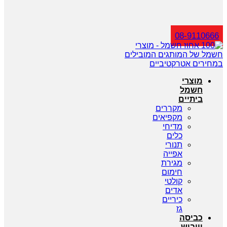
חיפוש
08-9110666
מוצרי
חשמל
ביתיים
מקררים
מקפיאים
מדיחי
כלים
תנורי
אפייה
מגירת
חימום
קולטי
אדים
כיריים
גז
כביסה
וייבוש