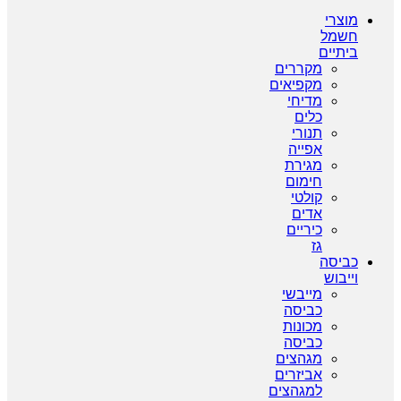
מוצרי
חשמל
ביתיים
מקררים
מקפיאים
מדיחי
כלים
תנורי
אפייה
מגירת
חימום
קולטי
אדים
כיריים
גז
כביסה
וייבוש
מייבשי
כביסה
מכונות
כביסה
מגהצים
אביזרים
למגהצים