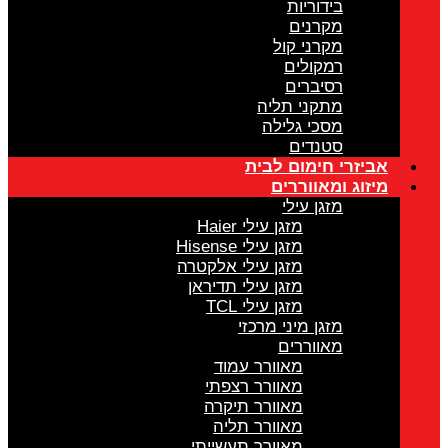
בידוריות
מקרנים
מקרני קול
רמקולים
רסיברים
מתקני תליה
מסכי גלילה
סטנדים
אביזרי חימום לבית
מיזוג ומאווררים
מזגן עילי
מזגן עילי Haier
מזגן עילי Hisense
מזגן עילי אלקטרה
מזגן עילי תדיראן
מזגן עילי TCL
מזגן מיני מרכזי
מאווררים
מאוורר עמוד
מאוורר רצפתי
מאוורר תיקרה
מאוורר תליה
מאוורר תעשייתי