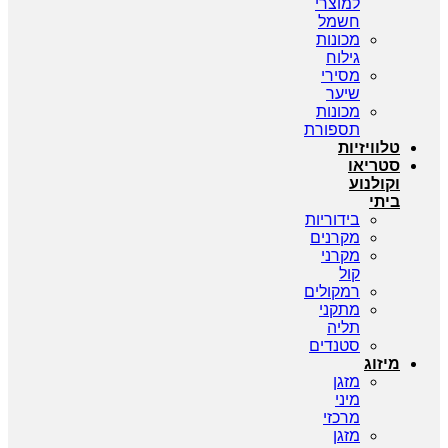
למוצרי
חשמל
מכונות
גילוח
מסירי
שיער
מכונות
תספורת
טלוויזיות
סטריאו
וקולנוע
ביתי
בידוריות
מקרנים
מקרני
קול
רמקולים
מתקני
תליה
סטנדים
מיזוג
מזגן
מיני
מרכזי
מזגן