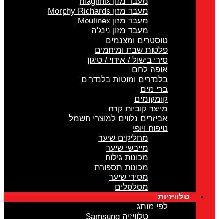
מעבד מזון magimix
מעבד מזון Morphy Richards
מעבד מזון Moulinex
מעבד מזון נינג'ה
טוסטרים ומצנמים
פלטות שבת ומיחמים
סירי בישול / אידוי / טיגון
אופה לחם
בלנדרים ומוטות בלנדרים
ברי מים
קומקומים
מייצר קוביות קרח
אביזרים נלווים למוצרי חשמל
טיפוח ויופי
מחליקים שיער
מייבשי שיער
מכונות גילוח
מכונות תספורת
מסירי שיער
מסלסלים
טלוויזיות
לפי מותג
טלוויזיה Samsung