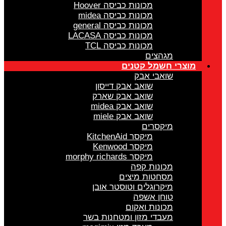
מכונות כביסה Hoover
מכונות כביסה midea
מכונות כביסה general
מכונות כביסה LACASA
מכונות כביסה TCL
מגהצים
מוצרי חשמל קטנים
שואבי אבק
שואב אבק דייסון
שואב אבק שארק
שואב אבק midea
שואב אבק miele
מיקסרים
מיקסר KitchenAid
מיקסר Kenwood
מיקסר morphy richards
מכונות קפה
מסחטות מיצים
מיקרוגלים וטוסטר אובן
טוחן אשפה
מכונות ואקום
מעבדי מזון ומטחנות בשר