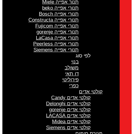
תנור אפייה Miele
תנורי אפייה beko
תנורי אפייה Bosch
תנורי אפייה Constructa
תנורי אפייה Fujicom
תנורי אפייה gorenje
תנורי אפייה LaCasa
תנורי אפייה Peerless
תנורי אפייה Siemens
לפי סוג
בנוי
משולב
דו תאי
פירוליטי
כפרי
קולטי אדים
קולטי אדים Candy
קולטי אדים Delonghi
קולטי אדים gorenje
קולטי אדים LACASA
קולטי אדים Midea
קולטי אדים Siemens
מגירת חימום