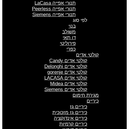
תנורי אפייה LaCasa
תנורי אפייה Peerless
תנורי אפייה Siemens
לפי סוג
בנוי
משולב
דו תאי
פירוליטי
כפרי
קולטי אדים
קולטי אדים Candy
קולטי אדים Delonghi
קולטי אדים gorenje
קולטי אדים LACASA
קולטי אדים Midea
קולטי אדים Siemens
מגירת חימום
כיריים
כיריים גז
כיריים גז מזכוכית
כיריים אינדוקציה
כיריים קרמיות