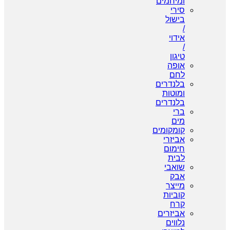
ומיחמים
סירי
בישול
/
אידוי
/
טיגון
אופה
לחם
בלנדרים
ומוטות
בלנדרים
ברי
מים
קומקומים
אביזרי
חימום
לבית
שואבי
אבק
מייצר
קוביות
קרח
אביזרים
נלווים