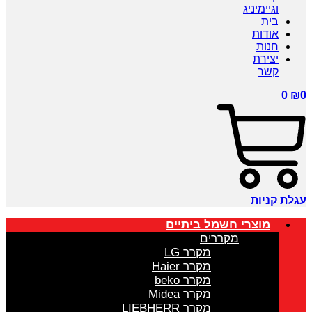
וגיימיניג
בית
אודות
חנות
יצירת
קשר
0
₪
0
עגלת קניות
מוצרי חשמל ביתיים
מקררים
מקרר LG
מקרר Haier
מקרר beko
מקרר Midea
מקרר LIEBHERR