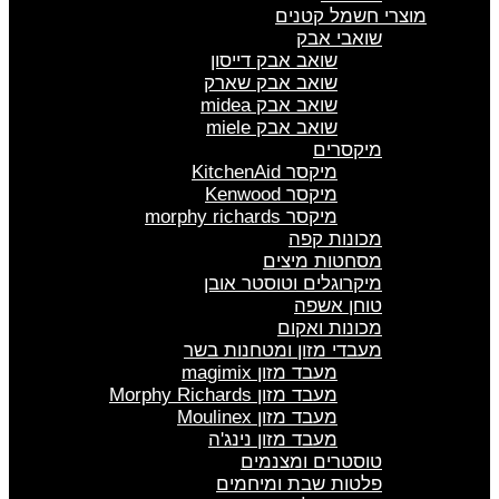
מוצרי חשמל קטנים
שואבי אבק
שואב אבק דייסון
שואב אבק שארק
שואב אבק midea
שואב אבק miele
מיקסרים
מיקסר KitchenAid
מיקסר Kenwood
מיקסר morphy richards
מכונות קפה
מסחטות מיצים
מיקרוגלים וטוסטר אובן
טוחן אשפה
מכונות ואקום
מעבדי מזון ומטחנות בשר
מעבד מזון magimix
מעבד מזון Morphy Richards
מעבד מזון Moulinex
מעבד מזון נינג'ה
טוסטרים ומצנמים
פלטות שבת ומיחמים