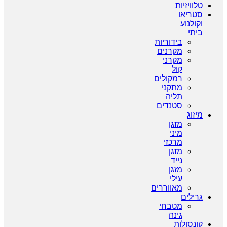
טלוויזיות
סטריאו
וקולנוע
ביתי
בידוריות
מקרנים
מקרני
קול
רמקולים
מתקני
תליה
סטנדים
מיזוג
מזגן
מיני
מרכזי
מזגן
נייד
מזגן
עילי
מאווררים
גרילים
מטבחי
גינה
קונסולות