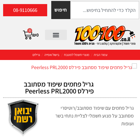
08-9110666
חיפוש
0
₪
0
עמוד הבית
/
מוצרי חשמל למטבח
/
בישול ואפייה
/
גרילים
גריל פחמים שיפוד מסתובב
פירלס Peerless PRL2000
גריל פחמים עם שיפוד מסתובב/רוטיסרי
מסתובב על מנוע חשמלי לצליית נתחי בשר
ועופות