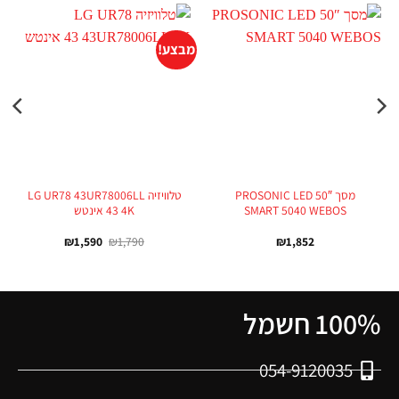
מבצע!
מסך 50″ PROSONIC LED
טלוויזיה LG UR78 43UR78006LL
SMART 5040 WEBOS
4K ‏43 ‏אינטש
₪
1,590
₪
1,790
₪
1,852
100% חשמל
054-9120035