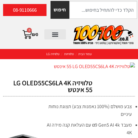
08-9110666
חיפוש
0
₪
0
עמוד הבית
/
טלוויזיות
/
טלוויזיה LG
טלוויזיה LG OLED55CS6LA 4K
צבע מושלם (100% נאמנות צבע) תצוגת נוחות
עיניים
מעבד α9 Gen5 AI 4k עם העלאת קנה מידה AI
4K