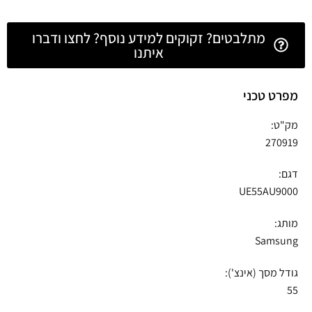
מתלבטים? זקוקים למידע נוסף? לחצו ודברו
איתנו
מפרט טכני
מק"ט:
270919
דגם:
UE55AU9000
מותג:
Samsung
גודל מסך (אינצ'):
55