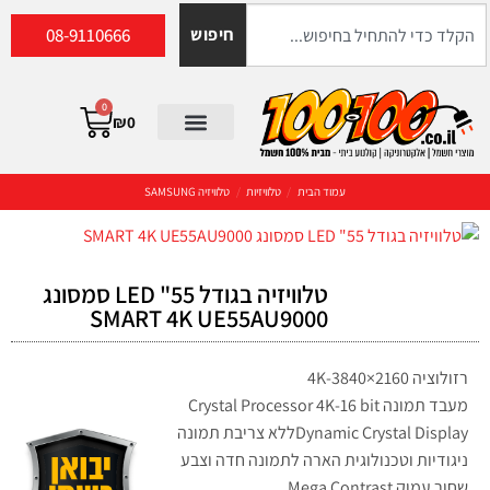
08-9110666
חיפוש
0
₪
0
עמוד הבית
/
טלוויזיות
/
טלוויזיה SAMSUNG
טלוויזיה בגודל 55" LED סמסונג
SMART 4K UE55AU9000
רזולוציה 4K-3840×2160
מעבד תמונה Crystal Processor 4K-16 bit
Dynamic Crystal Displayללא צריבת תמונה
ניגודיות וטכנולוגית הארה לתמונה חדה וצבע
שחור עמוק Mega Contrast