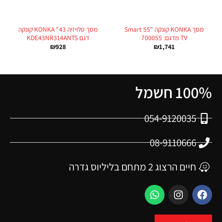
מסך KONKA קונקה "55 Smart
מסך טלויזיה 43" KONKA קונקה
TV מדגם: 700055
דגם KDE43NR314ANTS
₪
928
₪
1,741
100% חשמל
054-9120035
08-9110666
חיים הרצוג 2 מתחם בליליוס גדרה