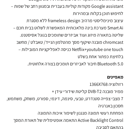
Google assistant פקודות קוליות בעברית ובמגוון רחב של שפות –
לחיפוש תוכן בקלות ובמהירות
עיצוב מינימליסטי מרהיב frameless design ללא מסגרת
Smart Ai מערכת בינה מלאכותית המאפשרת לשלוט בבית חכם –
שליטה בתאורה מיזוג ועוד אביזרים שתומכים בגוגל אסיסטנט.
chromcast מובנה שיקוף מסך מהטלפון הנייד/ טאבלט / מחשב
Netflix+youtube one touch כניסה לאפליקציות המובילות –
בלחיצת כפתור אחת בשלט
Bluetooth 5.0 חיבור לאביזרים תומכים בצורה אלחוטית.
מאפיינים
רזולוציה 1366X768
ממיר מובנה DVB-T2 קליטת שידורי עידן +
7 מצבי צפייה סטנדרט, טבעי, סינמה, דינמי, ספורט, משחק, משתמש,
חסכון באנרגיה
הפחתת רעשי תמונה מנגנון לשיפור איכות התמונה
Active Backlight Control התאמה אופטימלית של תאורת המסך
בהתאם לסביבה