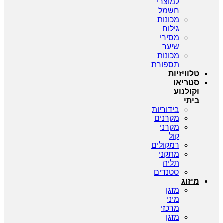
למוצרי
חשמל
מכונות
גילוח
מסירי
שיער
מכונות
תספורת
טלוויזיות
סטריאו
וקולנוע
ביתי
בידוריות
מקרנים
מקרני
קול
רמקולים
מתקני
תליה
סטנדים
מיזוג
מזגן
מיני
מרכזי
מזגן