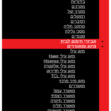
בידוריות
מקרנים
מקרני קול
רמקולים
רסיברים
מתקני תליה
מסכי גלילה
סטנדים
אביזרי חימום לבית
מיזוג ומאווררים
מזגן עילי
מזגן עילי Haier
מזגן עילי Hisense
מזגן עילי אלקטרה
מזגן עילי תדיראן
מזגן עילי TCL
מזגן מיני מרכזי
מאווררים
מאוורר עמוד
מאוורר רצפתי
מאוורר תיקרה
מאוורר תליה
מאוורר תעשייתי