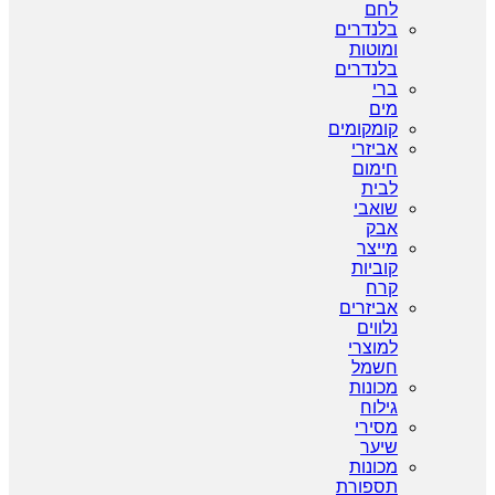
לחם
בלנדרים
ומוטות
בלנדרים
ברי
מים
קומקומים
אביזרי
חימום
לבית
שואבי
אבק
מייצר
קוביות
קרח
אביזרים
נלווים
למוצרי
חשמל
מכונות
גילוח
מסירי
שיער
מכונות
תספורת