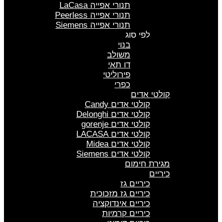
תנורי אפייה LaCasa
תנורי אפייה Peerless
תנורי אפייה Siemens
לפי סוג
בנוי
משולב
דו תאי
פירוליטי
כפרי
קולטי אדים
קולטי אדים Candy
קולטי אדים Delonghi
קולטי אדים gorenje
קולטי אדים LACASA
קולטי אדים Midea
קולטי אדים Siemens
מגירת חימום
כיריים
כיריים גז
כיריים גז מזכוכית
כיריים אינדוקציה
כיריים קרמיות