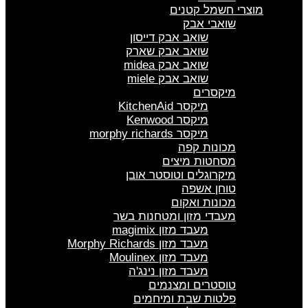
מוצרי חשמל קטנים
שואבי אבק
שואב אבק דייסון
שואב אבק שארק
שואב אבק midea
שואב אבק miele
מיקסרים
מיקסר KitchenAid
מיקסר Kenwood
מיקסר morphy richards
מכונות קפה
מסחטות מיצים
מיקרוגלים וטוסטר אובן
טוחן אשפה
מכונות ואקום
מעבדי מזון ומטחנות בשר
מעבד מזון magimix
מעבד מזון Morphy Richards
מעבד מזון Moulinex
מעבד מזון נינג'ה
טוסטרים ומצנמים
פלטות שבת ומיחמים