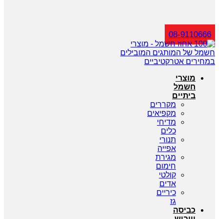
חיפוש
08-9110666
מוצרי
חשמל
ביתיים
מקררים
מקפיאים
מדיחי
כלים
תנורי
אפייה
מגירת
חימום
קולטי
אדים
כיריים
גז
כביסה
וייבוש