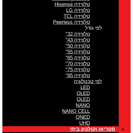
טלוויזיה Hisense
טלוויזיה LG
טלוויזיה TCL
טלוויזיה Peerless
לפי גודל
טלוויזיה 32"
טלוויזיה 43"
טלוויזיה 50"
טלוויזיה 55"
טלוויזיה 65"
טלוויזיה 70"
טלוויזיה 75"
טלוויזיה 85"
לפי טכנולוגיה
LED
OLED
QLED
NANO
NANO CELL
QNED
UHD
סטריאו וקולנוע ביתי