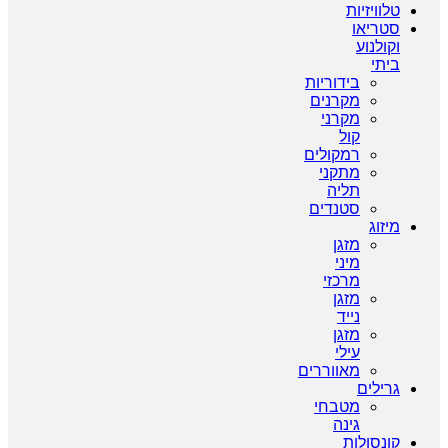
טלוויזיות
סטריאו
וקולנוע
ביתי
בידוריות
מקרנים
מקרני
קול
רמקולים
מתקני
תליה
סטנדים
מיזוג
מזגן
מיני
מרכזי
מזגן
נייד
מזגן
עילי
מאווררים
גרילים
מטבחי
גינה
קונסולות