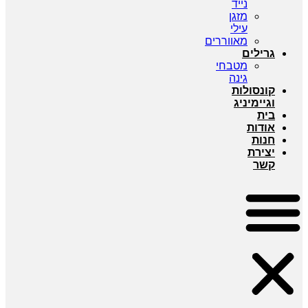
נייד
מזגן
עילי
מאווררים
גרילים
מטבחי
גינה
קונסולות
וגיימיניג
בית
אודות
חנות
יצירת
קשר