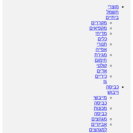
מוצרי
חשמל
ביתיים
מקררים
מקפיאים
מדיחי
כלים
תנורי
אפייה
מגירת
חימום
קולטי
אדים
כיריים
גז
כביסה
וייבוש
מייבשי
כביסה
מכונות
כביסה
מגהצים
אביזרים
למגהצים