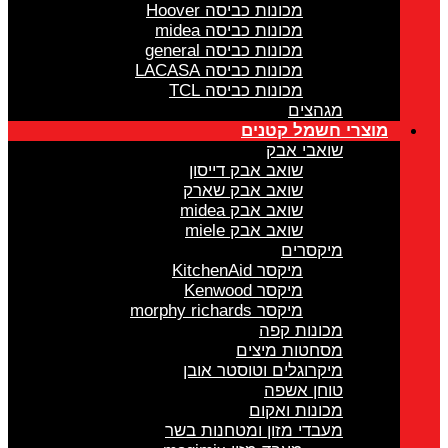
מכונות כביסה Hoover
מכונות כביסה midea
מכונות כביסה general
מכונות כביסה LACASA
מכונות כביסה TCL
מגהצים
מוצרי חשמל קטנים
שואבי אבק
שואב אבק דייסון
שואב אבק שארק
שואב אבק midea
שואב אבק miele
מיקסרים
מיקסר KitchenAid
מיקסר Kenwood
מיקסר morphy richards
מכונות קפה
מסחטות מיצים
מיקרוגלים וטוסטר אובן
טוחן אשפה
מכונות ואקום
מעבדי מזון ומטחנות בשר