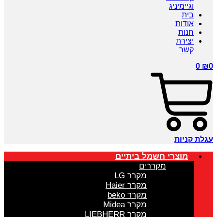
וגיימיניג
בית
אודות
חנות
יצירת
קשר
0
₪
0
עגלת קניות
מוצרי חשמל ביתיים
מקררים
מקרר LG
מקרר Haier
מקרר beko
מקרר Midea
מקרר LIEBHERR