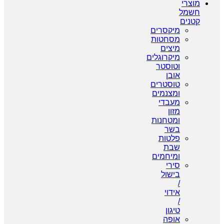
מוצרי
חשמל
קטנים
מיקסרים
מסחטות
מיצים
מיקרוגלים
וטוסטר
אובן
טוסטרים
ומצנמים
מעבדי
מזון
ומטחנות
בשר
פלטות
שבת
ומיחמים
סירי
בישול
/
אידוי
/
טיגון
אופה