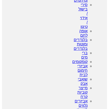
ומיחמים
סירי
בישול
/
אידוי
/
טיגון
אופה
לחם
בלנדרים
ומוטות
בלנדרים
ברי
מים
קומקומים
אביזרי
חימום
לבית
שואבי
אבק
מייצר
קוביות
קרח
אביזרים
נלווים