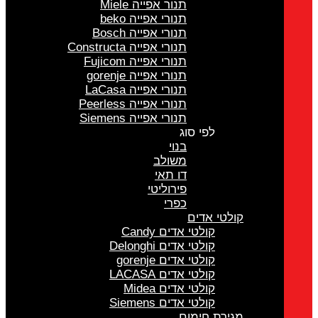
תנור אפייה Miele
תנורי אפייה beko
תנורי אפייה Bosch
תנורי אפייה Constructa
תנורי אפייה Fujicom
תנורי אפייה gorenje
תנורי אפייה LaCasa
תנורי אפייה Peerless
תנורי אפייה Siemens
לפי סוג
בנוי
משולב
דו תאי
פירוליטי
כפרי
קולטי אדים
קולטי אדים Candy
קולטי אדים Delonghi
קולטי אדים gorenje
קולטי אדים LACASA
קולטי אדים Midea
קולטי אדים Siemens
מגירת חימום