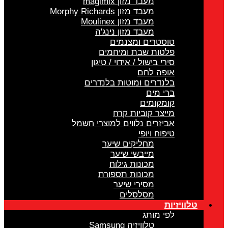
מעבד מזון magimix
מעבד מזון Morphy Richards
מעבד מזון Moulinex
מעבד מזון נינג'ה
טוסטרים ומצנמים
פלטות שבת ומיחמים
סירי בישול / אידוי / טיגון
אופה לחם
בלנדרים ומוטות בלנדרים
ברי מים
קומקומים
מייצר קוביות קרח
אביזרים נלווים למוצרי חשמל
טיפוח ויופי
מחליקים שיער
מייבשי שיער
מכונות גילוח
מכונות תספורת
מסירי שיער
מסלסלים
טלוויזיות
לפי מותג
טלוויזיה Samsung