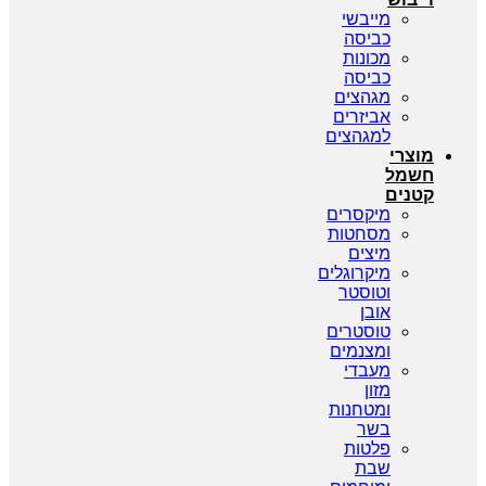
מייבשי
כביסה
מכונות
כביסה
מגהצים
אביזרים
למגהצים
מוצרי
חשמל
קטנים
מיקסרים
מסחטות
מיצים
מיקרוגלים
וטוסטר
אובן
טוסטרים
ומצנמים
מעבדי
מזון
ומטחנות
בשר
פלטות
שבת