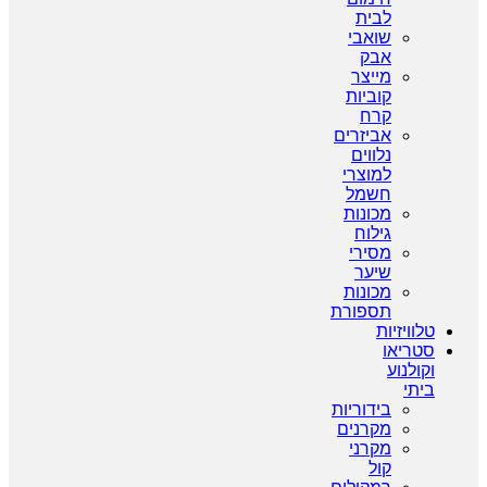
לבית
שואבי
אבק
מייצר
קוביות
קרח
אביזרים
נלווים
למוצרי
חשמל
מכונות
גילוח
מסירי
שיער
מכונות
תספורת
טלוויזיות
סטריאו
וקולנוע
ביתי
בידוריות
מקרנים
מקרני
קול