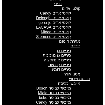
כפרי
קולטי אדים
קולטי אדים Candy
קולטי אדים Delonghi
קולטי אדים gorenje
קולטי אדים LACASA
קולטי אדים Midea
קולטי אדים Siemens
מגירת חימום
כיריים
כיריים גז
כיריים גז מזכוכית
כיריים אינדוקציה
כיריים קרמיות
כיריים דומינו
מסנן אוויר
כביסה וייבוש
מייבשי כביסה
מייבשי כביסה Bosch
מייבשי כביסה Miele
מייבשי כביסה beko
מייבשי כביסה Candy