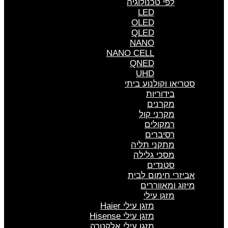
לפי טכנולוגיה
LED
OLED
QLED
NANO
NANO CELL
QNED
UHD
סטריאו וקולנוע ביתי
בידוריות
מקרנים
מקרני קול
רמקולים
רסיברים
מתקני תליה
מסכי גלילה
סטנדים
אביזרי חימום לבית
מיזוג ומאווררים
מזגן עילי
מזגן עילי Haier
מזגן עילי Hisense
מזגן עילי אלקטרה