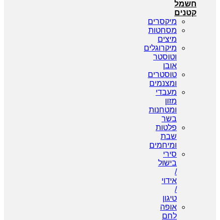
חשמל
קטנים
מיקסרים
מסחטות
מיצים
מיקרוגלים
וטוסטר
אובן
טוסטרים
ומצנמים
מעבדי
מזון
ומטחנות
בשר
פלטות
שבת
ומיחמים
סירי
בישול
/
אידוי
/
טיגון
אופה
לחם