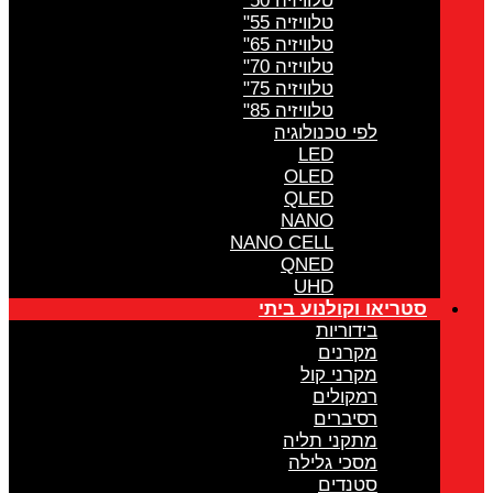
טלוויזיה 50"
טלוויזיה 55"
טלוויזיה 65"
טלוויזיה 70"
טלוויזיה 75"
טלוויזיה 85"
לפי טכנולוגיה
LED
OLED
QLED
NANO
NANO CELL
QNED
UHD
סטריאו וקולנוע ביתי
בידוריות
מקרנים
מקרני קול
רמקולים
רסיברים
מתקני תליה
מסכי גלילה
סטנדים