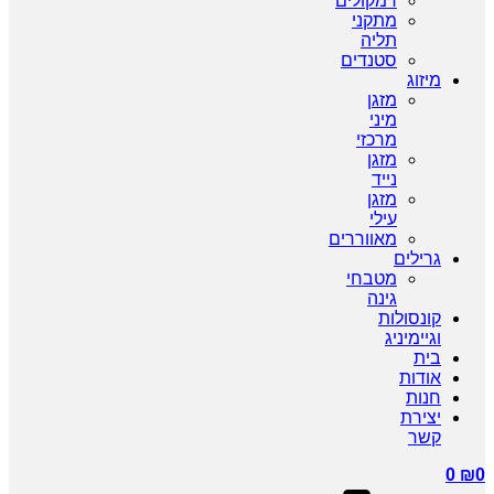
רמקולים
מתקני
תליה
סטנדים
מיזוג
מזגן
מיני
מרכזי
מזגן
נייד
מזגן
עילי
מאווררים
גרילים
מטבחי
גינה
קונסולות
וגיימיניג
בית
אודות
חנות
יצירת
קשר
0
₪
0