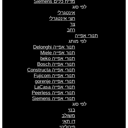
מדיח כלים Siemens
לפי סוג
אינטגרלי
חצי אינטגרלי
צר
רחב
תנורי אפייה
לפי מותג
תנור אפייה Delonghi
תנור אפייה Miele
תנורי אפייה beko
תנורי אפייה Bosch
תנורי אפייה Constructa
תנורי אפייה Fujicom
תנורי אפייה gorenje
תנורי אפייה LaCasa
תנורי אפייה Peerless
תנורי אפייה Siemens
לפי סוג
בנוי
משולב
דו תאי
פירוליטי