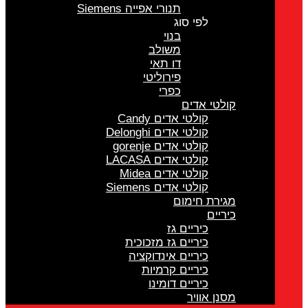
תנורי אפייה Siemens
לפי סוג
בנוי
משולב
דו תאי
פירוליטי
כפרי
קולטי אדים
קולטי אדים Candy
קולטי אדים Delonghi
קולטי אדים gorenje
קולטי אדים LACASA
קולטי אדים Midea
קולטי אדים Siemens
מגירת חימום
כיריים
כיריים גז
כיריים גז מזכוכית
כיריים אינדוקציה
כיריים קרמיות
כיריים דומינו
מסנן אוויר