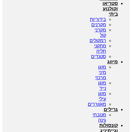
סטריאו
וקולנוע
ביתי
בידוריות
מקרנים
מקרני
קול
רמקולים
מתקני
תליה
סטנדים
מיזוג
מזגן
מיני
מרכזי
מזגן
נייד
מזגן
עילי
מאווררים
גרילים
מטבחי
גינה
קונסולות
וגיימיניג