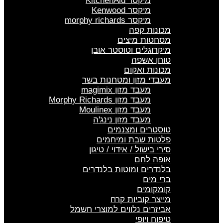
מיקסר KitchenAid
מיקסר Kenwood
מיקסר morphy richards
מכונות קפה
מסחטות מיצים
מיקרוגלים וטוסטר אובן
טוחן אשפה
מכונות ואקום
מעבדי מזון ומטחנות בשר
מעבד מזון magimix
מעבד מזון Morphy Richards
מעבד מזון Moulinex
מעבד מזון נינג'ה
טוסטרים ומצנמים
פלטות שבת ומיחמים
סירי בישול / אידוי / טיגון
אופה לחם
בלנדרים ומוטות בלנדרים
ברי מים
קומקומים
מייצר קוביות קרח
אביזרים נלווים למוצרי חשמל
טיפוח ויופי