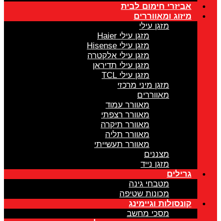
אביזרי חימום לבית
מיזוג ומאווררים
מזגן עילי
מזגן עילי Haier
מזגן עילי Hisense
מזגן עילי אלקטרה
מזגן עילי תדיראן
מזגן עילי TCL
מזגן מיני מרכזי
מאווררים
מאוורר עמוד
מאוורר רצפתי
מאוורר תיקרה
מאוורר תליה
מאוורר תעשייתי
מצננים
מזגן נייד
גרילים
מטבחי גינה
מכונות שטיפה
קונסולות וגיימינג
מסכי מחשב