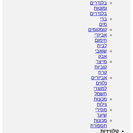
בלנדרים
ומוטות
בלנדרים
ברי
מים
קומקומים
אביזרי
חימום
לבית
שואבי
אבק
מייצר
קוביות
קרח
אביזרים
נלווים
למוצרי
חשמל
מכונות
גילוח
מסירי
שיער
מכונות
תספורת
טלוויזיות