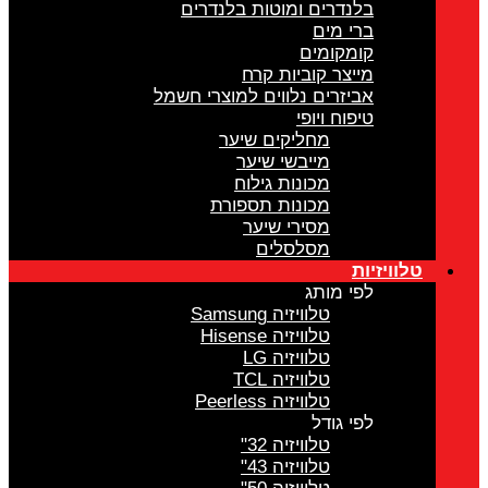
בלנדרים ומוטות בלנדרים
ברי מים
קומקומים
מייצר קוביות קרח
אביזרים נלווים למוצרי חשמל
טיפוח ויופי
מחליקים שיער
מייבשי שיער
מכונות גילוח
מכונות תספורת
מסירי שיער
מסלסלים
טלוויזיות
לפי מותג
טלוויזיה Samsung
טלוויזיה Hisense
טלוויזיה LG
טלוויזיה TCL
טלוויזיה Peerless
לפי גודל
טלוויזיה 32"
טלוויזיה 43"