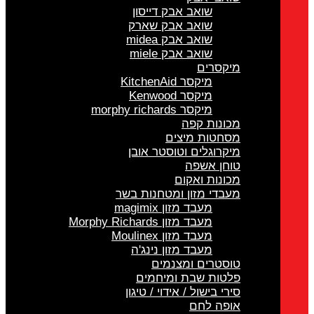
שואב אבק דייסון
שואב אבק שארק
שואב אבק midea
שואב אבק miele
מיקסרים
מיקסר KitchenAid
מיקסר Kenwood
מיקסר morphy richards
מכונות קפה
מסחטות מיצים
מיקרוגלים וטוסטר אובן
טוחן אשפה
מכונות ואקום
מעבדי מזון ומטחנות בשר
מעבד מזון magimix
מעבד מזון Morphy Richards
מעבד מזון Moulinex
מעבד מזון נינג'ה
טוסטרים ומצנמים
פלטות שבת ומיחמים
סירי בישול / אידוי / טיגון
אופה לחם