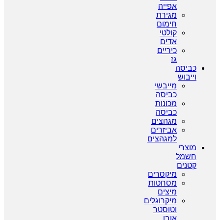
אפייה
מגירת
חימום
קולטי
אדים
כיריים
גז
כביסה
וייבוש
מייבשי
כביסה
מכונות
כביסה
מגהצים
אביזרים
למגהצים
מוצרי
חשמל
קטנים
מיקסרים
מסחטות
מיצים
מיקרוגלים
וטוסטר
אובן