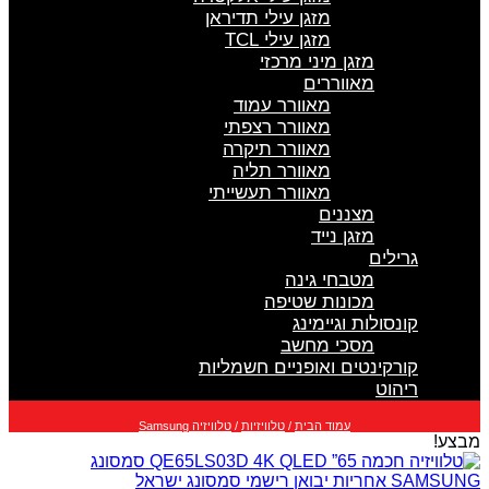
מזגן עילי תדיראן
מזגן עילי TCL
מזגן מיני מרכזי
מאווררים
מאוורר עמוד
מאוורר רצפתי
מאוורר תיקרה
מאוורר תליה
מאוורר תעשייתי
מצננים
מזגן נייד
גרילים
מטבחי גינה
מכונות שטיפה
קונסולות וגיימינג
מסכי מחשב
קורקינטים ואופניים חשמליות
ריהוט
עמוד הבית
/
טלוויזיות
/
טלוויזיה Samsung
מבצע!