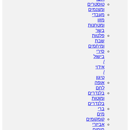
טוסטרים
ומצנמים
מעבדי
מזון
ומטחנות
בשר
פלטות
שבת
ומיחמים
סירי
בישול
/
אידוי
/
טיגון
אופה
לחם
בלנדרים
ומוטות
בלנדרים
ברי
מים
קומקומים
אביזרי
חימום