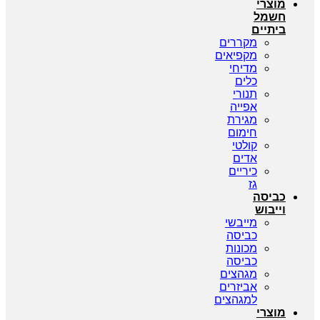
מוצרי
חשמל
ביתיים
מקררים
מקפיאים
מדיחי
כלים
תנורי
אפייה
מגירת
חימום
קולטי
אדים
כיריים
גז
כביסה
וייבוש
מייבשי
כביסה
מכונות
כביסה
מגהצים
אביזרים
למגהצים
מוצרי