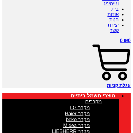
וגיימיניג
בית
אודות
חנות
יצירת
קשר
0
₪
0
עגלת קניות
מוצרי חשמל ביתיים
מקררים
מקרר LG
מקרר Haier
מקרר beko
מקרר Midea
מקרר LIEBHERR