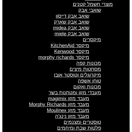
מוצרי חשמל קטנים
שואבי אבק
שואב אבק דייסון
שואב אבק שארק
שואב אבק midea
שואב אבק miele
מיקסרים
מיקסר KitchenAid
מיקסר Kenwood
מיקסר morphy richards
מכונות קפה
מסחטות מיצים
מיקרוגלים וטוסטר אובן
טוחן אשפה
מכונות ואקום
מעבדי מזון ומטחנות בשר
מעבד מזון magimix
מעבד מזון Morphy Richards
מעבד מזון Moulinex
מעבד מזון נינג'ה
טוסטרים ומצנמים
פלטות שבת ומיחמים