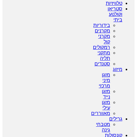
טלוויזיות
סטריאו
וקולנוע
ביתי
בידוריות
מקרנים
מקרני
קול
רמקולים
מתקני
תליה
סטנדים
מיזוג
מזגן
מיני
מרכזי
מזגן
נייד
מזגן
עילי
מאווררים
גרילים
מטבחי
גינה
קונסולות