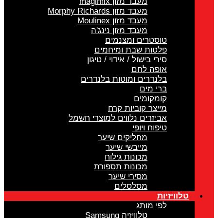
מעבד מזון magimix
מעבד מזון Morphy Richards
מעבד מזון Moulinex
מעבד מזון נינג'ה
טוסטרים ומצנמים
פלטות שבת ומיחמים
סירי בישול / אידוי / טיגון
אופה לחם
בלנדרים ומוטות בלנדרים
ברי מים
קומקומים
מייצר קוביות קרח
אביזרים נלווים למוצרי חשמל
טיפוח ויופי
מחליקים שיער
מייבשי שיער
מכונות גילוח
מכונות תספורת
מסירי שיער
מסלסלים
טלוויזיות
לפי מותג
טלוויזיה Samsung