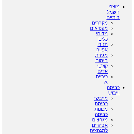
מוצרי
חשמל
ביתיים
מקררים
מקפיאים
מדיחי
כלים
תנורי
אפייה
מגירת
חימום
קולטי
אדים
כיריים
גז
כביסה
וייבוש
מייבשי
כביסה
מכונות
כביסה
מגהצים
אביזרים
למגהצים