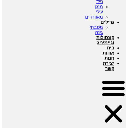
נייד
מזגן
עילי
מאווררים
גרילים
מטבחי
גינה
קונסולות
וגיימיניג
בית
אודות
חנות
יצירת
קשר