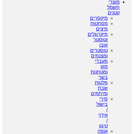
מוצרי
חשמל
קטנים
מיקסרים
מסחטות
מיצים
מיקרוגלים
וטוסטר
אובן
טוסטרים
ומצנמים
מעבדי
מזון
ומטחנות
בשר
פלטות
שבת
ומיחמים
סירי
בישול
/
אידוי
/
טיגון
אופה