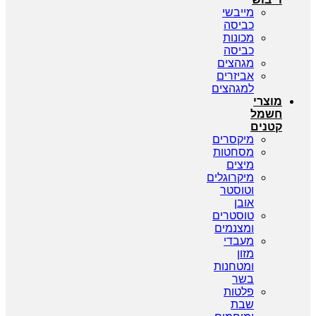
מייבשי
כביסה
מכונות
כביסה
מגהצים
אביזרים
למגהצים
מוצרי
חשמל
קטנים
מיקסרים
מסחטות
מיצים
מיקרוגלים
וטוסטר
אובן
טוסטרים
ומצנמים
מעבדי
מזון
ומטחנות
בשר
פלטות
שבת