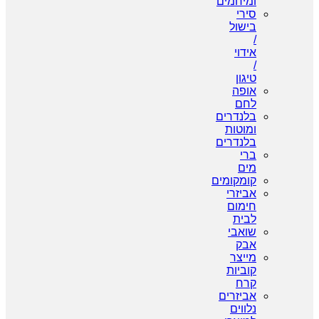
ומיחמים
סירי
בישול
/
אידוי
/
טיגון
אופה
לחם
בלנדרים
ומוטות
בלנדרים
ברי
מים
קומקומים
אביזרי
חימום
לבית
שואבי
אבק
מייצר
קוביות
קרח
אביזרים
נלווים