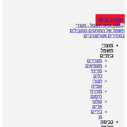
חיפוש
08-9110666
מוצרי
חשמל
ביתיים
מקררים
מקפיאים
מדיחי
כלים
תנורי
אפייה
מגירת
חימום
קולטי
אדים
כיריים
גז
כביסה
וייבוש