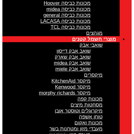
מכונות כביסה Hoover
מכונות כביסה midea
מכונות כביסה general
מכונות כביסה LACASA
מכונות כביסה TCL
מגהצים
מוצרי חשמל קטנים
שואבי אבק
שואב אבק דייסון
שואב אבק שארק
שואב אבק midea
שואב אבק miele
מיקסרים
מיקסר KitchenAid
מיקסר Kenwood
מיקסר morphy richards
מכונות קפה
מסחטות מיצים
מיקרוגלים וטוסטר אובן
טוחן אשפה
מכונות ואקום
מעבדי מזון ומטחנות בשר