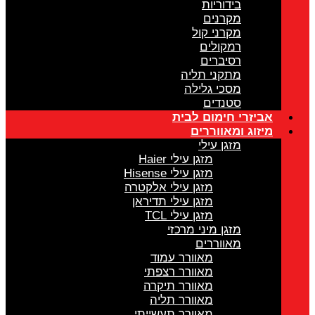
בידוריות
מקרנים
מקרני קול
רמקולים
רסיברים
מתקני תליה
מסכי גלילה
סטנדים
אביזרי חימום לבית
מיזוג ומאווררים
מזגן עילי
מזגן עילי Haier
מזגן עילי Hisense
מזגן עילי אלקטרה
מזגן עילי תדיראן
מזגן עילי TCL
מזגן מיני מרכזי
מאווררים
מאוורר עמוד
מאוורר רצפתי
מאוורר תיקרה
מאוורר תליה
מאוורר תעשייתי