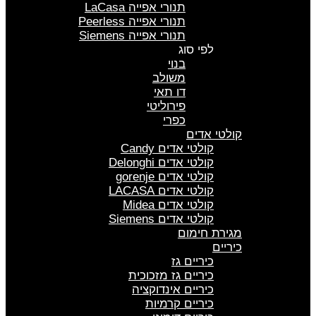
תנורי אפייה LaCasa
תנורי אפייה Peerless
תנורי אפייה Siemens
לפי סוג
בנוי
משולב
דו תאי
פירוליטי
כפרי
קולטי אדים
קולטי אדים Candy
קולטי אדים Delonghi
קולטי אדים gorenje
קולטי אדים LACASA
קולטי אדים Midea
קולטי אדים Siemens
מגירת חימום
כיריים
כיריים גז
כיריים גז מזכוכית
כיריים אינדוקציה
כיריים קרמיות