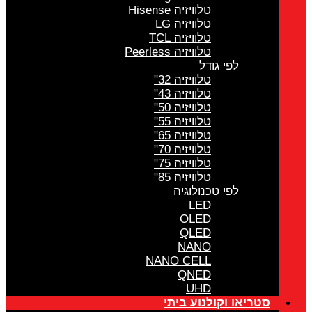
טלוויזיה Hisense
טלוויזיה LG
טלוויזיה TCL
טלוויזיה Peerless
לפי גודל
טלוויזיה 32"
טלוויזיה 43"
טלוויזיה 50"
טלוויזיה 55"
טלוויזיה 65"
טלוויזיה 70"
טלוויזיה 75"
טלוויזיה 85"
לפי טכנולוגיה
LED
OLED
QLED
NANO
NANO CELL
QNED
UHD
סטריאו וקולנוע ביתי