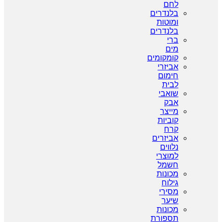
לחם
בלנדרים
ומוטות
בלנדרים
ברי
מים
קומקומים
אביזרי
חימום
לבית
שואבי
אבק
מייצר
קוביות
קרח
אביזרים
נלווים
למוצרי
חשמל
מכונות
גילוח
מסירי
שיער
מכונות
תספורת