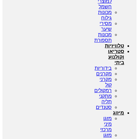
למוצרי
חשמל
מכונות
גילוח
מסירי
שיער
מכונות
תספורת
טלוויזיות
סטריאו
וקולנוע
ביתי
בידוריות
מקרנים
מקרני
קול
רמקולים
מתקני
תליה
סטנדים
מיזוג
מזגן
מיני
מרכזי
מזגן