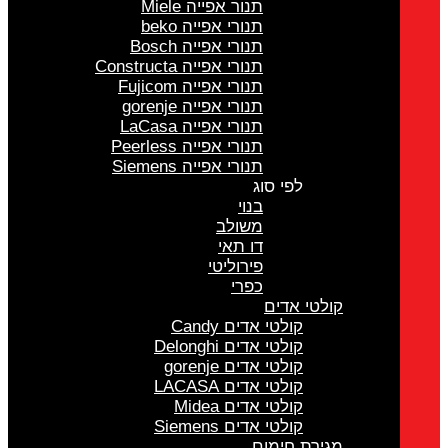
תנור אפייה Miele
תנורי אפייה beko
תנורי אפייה Bosch
תנורי אפייה Constructa
תנורי אפייה Fujicom
תנורי אפייה gorenje
תנורי אפייה LaCasa
תנורי אפייה Peerless
תנורי אפייה Siemens
לפי סוג
בנוי
משולב
דו תאי
פירוליטי
כפרי
קולטי אדים
קולטי אדים Candy
קולטי אדים Delonghi
קולטי אדים gorenje
קולטי אדים LACASA
קולטי אדים Midea
קולטי אדים Siemens
מגירת חימום