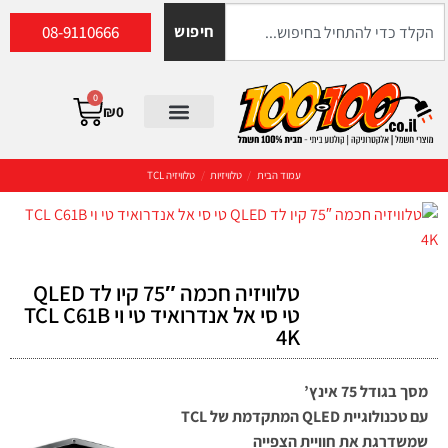
08-9110666
חיפוש
0
₪
0
עמוד הבית
/
טלוויזיות
/
טלוויזיה TCL
טלוויזיה חכמה 75″ קיו לד QLED
טי סי אל אנדרואיד טי וי TCL C61B
4K
מסך בגודל 75 אינץ’
עם טכנולוגיית QLED המתקדמת של TCL
שמשדרגת את חוויית הצפייה