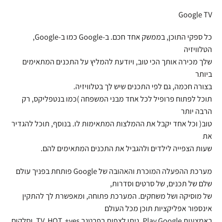
Google TV
כל ספקי התוכן, בממשק אחד חכם. ב-Google כמו ב-Google,
הטלוויזיה
שלך מכירה אותך הכי טוב, ויודעת להמליץ על התכנים המתאימים
ביותר
בצורה חכמה, גם לפי התכנים שיש לך בטלוויזיה.
תוכל לפתוח פרופיל לכל אחד מבני המשפחה )כמו בנטפליקס, רק
הרבה יותר
טוב( וכל אחד יקבל את ההמלצות המתאימות לו. בנוסף, תוכל להגדיר
את
שעות הצפייה לילדים ולהגביל את התכנים המתאימים להם.
מערכת ההפעלה המוכרת והאהובה של Google פותחת בפניך עולם
שלם של תכנים, של סרטים וסדרות,
של מוסיקה ושל משחקים. המערכת פתוחה, ומאפשרת לך להתקין
אינספור אפליקציות תוכן מכל העולם
באמצעות Play Google. ניתן לצפות בפרטנר TV, HOT, +yes, וסלקום