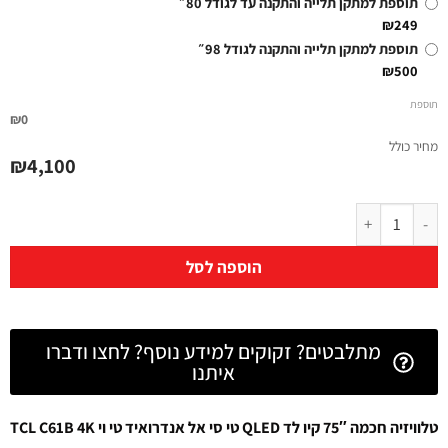
תוספת למתקן תלייה והתקנה עד לגודל 80״
₪249
תוספת למתקן תלייה והתקנה לגודל 98״
₪500
תוספת
₪0
מחיר כולל
₪
4,100
הוספה לסל
מתלבטים? זקוקים למידע נוסף? לחצו ודברו
איתנו
טלוויזיה חכמה 75″ קיו לד QLED טי סי אל אנדרואיד טי וי TCL C61B 4K