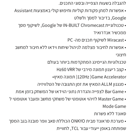
להגבלה בשעות הצפייה ובסוגי התכנים.
• אפשרות למתן פקודות קוליות וחיפוש קולי באמצעות Assistant
Google, בדיבור למסך ולשלט
• טכנולוגיית IN-BUILT Chromecast של Google, לשיקוף מסך
ממכשיר אנדרואיד
• Miracast לשיקוף תכנים מה- PC
• אפשרות לחיבור מצלמה לניהול שיחות וידאו ללא חיבור למחשב
חיצוני
טכנולוגיות הגיימינג המתקדמות ביותר בעולם
• קצב ריענון תמונה מירבי של Hz60 VRR
120Hz )Game Accelerator( תמונה מאיץ•
• מנגנון ALLM המאיץ את זמן התגובה של הטלוויזיה
• Bar Game לצפייה והגדרת נתוני הוידאו של המשחק בזמן אמת
• Master Game לזיהוי אוטומטי של משחקי מחשב ומעבר אוטומטי ל
Mode Game
סאונד ללא פשרות
• מערכת סראונד מבית ONKYO הכוללת סאב וופר מובנה בגב המסך
שפותחה באופן ייעודי עבור TCL, לחוויית