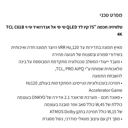
מפרט טכני
טלוויזיה חכמה 75″ קיו לד QLED טי סי אל אנדרואיד טי וי TCL C61B
4K
מאיץ תמונה בתדירות עד VRR Hz,120 היוצר תמונה חדה ואיכותית
בשידורי ספורט ובסצנות של תנועה מהירה
• מעבד ייעודי המשלב טכנולוגיה מתקדמת המבוססת על בינה
מלאכותית שפותח ע”י TCL, PRO AiPQ,
להשבחת התמונה
• תמיכה בטכנולוגיות הגיימינג המתקדמות בעולם, Hz120
Accelerator Game
• סאונד חכם – מערכת סראונד 2.1 אדירה של ONKYO בעוצמה
כוללת של W,45 כולל סאב וופר מובנה בעוצמה
של W,15 כולל תמיכה בתקן ATMOS Dolby
• מסך דק עם עיצוב מטאלי מודרני, נטול מסגרת