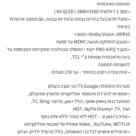
התמונה האיכותית
• מסך ב רזולוציה 2160×3840 ( K4 QLED )
• פאנל חדש בעל בהירות גבוהה וניגודיות גבוהה, עם תמונה איכותית
במיוחד
Dolby Vision ,HDR10+ תומך•
• מנגנון להחלקת תנועה MEMC עד Hz60
• מעבד PRO AiPQ ייעוד י המשלב טכנולוגיה מתקדמת המבוססת על
בינה מלאכותית שפותח ע”י TCL,
להשבחת התמונה
• זווית צפייה רחבה במיוחד – עד 178 מעלות
מערכת ההפעלה TV Google הכי טובה בעולם
• אפשרות להורדת אינספור אפליקציות מהארץ ומהעולם,
המתעדכנות באופן שוטף, כולל +yes, פרטנר TV, Sting,
ועוד ,Disney+ ,TV סלקום ,HOT
• צפיה ב+yes וב – HOT ללא ממיר וללא שלט נוסף
Prime Video , YouTube, NETFLIX של מובנות אפליקציות•
• פרופילים אישיים לכל בני המשפחה, כולל פרופיל ילדים, הניתן