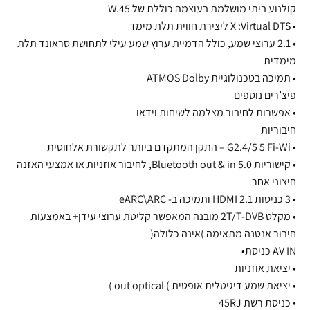
קולנוע ביתי מושלמת בעוצמה כוללת של W.45
• X :Virtual DTS ליצירת חווית תלת מימד
• 2.1 ערוצי שמע, כולל הדמיית ערוץ שמע עילי לתחושת סראונד תלת
מימדית
• תמיכה בטכנולוגיית ATMOS Dolby
פיצ’רים נוספים
• אפשרות לחיבור מצלמה לשיחות וידאו
חיבוריות
• G2.4/5 5 Fi-Wi – התקן המתקדם ביותר לתקשורת אלחוטית
• קישוריות 5.0 Bluetooth out & in, לחיבור אוזניות או אמצעי האזנה
חיצוני אחר
• 3 כניסות 2.1 HDMI ותמיכה ב- eARC\ARC
• מקלט 2T/T-DVB מובנה המאפשר קליטת ערוצי עידן+ באמצעות
חיבור אנטנה מתאימה )אינה כלולה(
AV IN כניסת•
• יציאת אוזניות
• יציאת שמע דיגיטלית אופטית ) out optical )
• כניסת רשת 45RJ