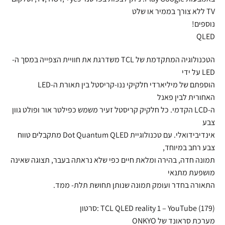
TV ללא צורך בממיר או שלט
נוספים!
QLED
הטכנולוגיה המתקדמת של TCL משדרגת את חוויית הצפייה במסך ה-
LED על ידי
הוספתם של מיליארדי חלקיקי ננו-קריסטל בין תאורת ה-LED
האחורית לבין פאנל
ה-LCD הקדמי. כל חלקיק קריסטל זעיר משמש כפילטר אור ופולט גוון
צבע
אינדיבידואלי. עם טכנולוגיית Dot Quantum QLED מתקבלים טווח
צבע רחב במיוחד,
תמונה חדה, בהירה ומלאת חיים כפי שלא נראתה בעבר, תצוגה שאינה
מושפעת מתנאי
התאורה בחדר ועומק תמונה שנותן תחושת תלת- ממד.
(179) TCL QLED reality 1 – YouTube :סרטון
מערכת סראונד של ONKYO