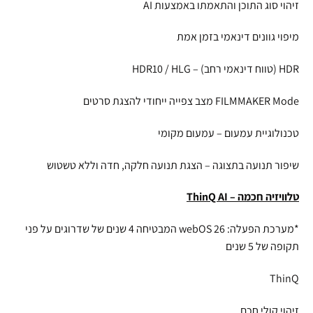
זיהוי סוג התוכן והתאמתו באמצעות AI
מיפוי גוונים דינאמי בזמן אמת
HDR (טווח דינאמי רחב) – HDR10 / HLG
FILMMAKER Mode מצב צפייה ייחודי להצגת סרטים
טכנולוגיית עמעום – עמעום מקומי
שיפור תנועה בתצוגה – הצגת תנועה חלקה, חדה וללא טשטוש
טלוויזיה חכמה – ThinQ AI
*מערכת הפעלה: webOS 26 המבטיחה 4 שנים של שדרוגים על פני
תקופה של 5 שנים
ThinQ
זיהוי קולי חכם