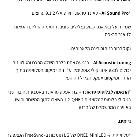
*
AI Sound Pro
– סאונד סראונד וירטואלי 9.1.2 ערוצים
שמירה על באלאנס קבוע בצלילים שונים, התאמת הווליום והסאונד
לז'אנר הנצפה
וקול ברור בניתוח בינה מלאכותית.
AI Acoustic tuning
– בנגיעה אחת בלבד השלט החכם והטלוויזיה
יכולים לבצע איזון קולי אופטימלי ע"י זיהוי מיקום הטלוויזיה בתוך
החדר ומיקסום אפקט הצליל ההיקפי.
*
התאמה לבלוטוס סראונד
– צרו אפקט סראונד באמצעות חיבור שני
רמקולי בלוטוס לטלוויזיית LG QNED. השאבו לתוך המשחק וחושו
באווירה המחשמלת של הרגע.
גיימינג
*טלוויזיות ה- QNED MiniLED של LG תומכות ב- FreeSync המאפשר