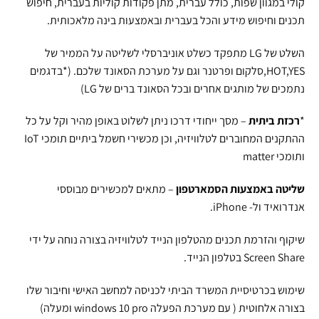
קולי במגוון שפות, כולל עברית, מתן פקודות קוליות בעברית, חיפוש
תכנים וחיפוש מידע והכל בעברית ובאמצעות בינה מלאכותית.
השלט של LG מתפקד כשלט אוניברסלי לשליטה על הממיר של
HOT,YES,סלקום ופרטנר וגם על מערכת הסאונד שלכם. (*בדגמים
נתמכים של מותגים אחרים ובכל הסאונד ברים של LG)
*
רכזת ביתית
– מסך ייחודי דרכו ניתן לשלוט באופן מהיר וקל על כל
ההתקנים המחוברים לטלוויזיה, וכן מכשירי חשמל ביתיים תומכי IoT
ותומכי matter
שליטה באמצעות הסמארטפון
– מתאים למכשירים מבוססי
אנדרואיד ול- iPhone.
שיקוף והזרמת תכנים מהטלפון הנייד לטלוויזיה בצורה נוחה על ידי
Screen Share בטלפון הנייד.
שימוש בכרטיסיית המשרד הביתי לכניסה למחשב האישי וחיבור שלו
בצורה אלחוטית ( עם מערכת הפעלה windows 10 pro ומעלה)