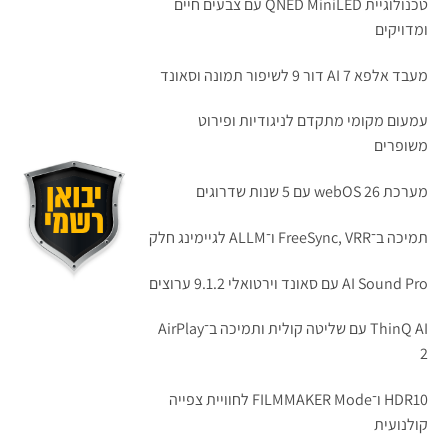
טכנולוגיית QNED MiniLED עם צבעים חיים
ומדויקים
מעבד אלפא 7 AI דור 9 לשיפור תמונה וסאונד
עמעום מקומי מתקדם לניגודיות ופירוט
משופרים
מערכת webOS 26 עם 5 שנות שדרוגים
תמיכה ב־FreeSync, VRR ו־ALLM לגיימינג חלק
AI Sound Pro עם סאונד וירטואלי 9.1.2 ערוצים
ThinQ AI עם שליטה קולית ותמיכה ב־AirPlay
2
HDR10 ו־FILMMAKER Mode לחוויית צפייה
קולנועית