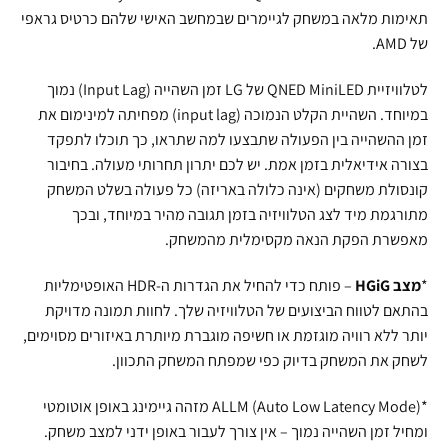
תאימות מלאה במשחק לגיימרים שבמחשב האישי שלהם כרטיס גראפי
של AMD.
לטלוויזיית QNED MiniLED של LG זמן השהייה (Input Lag) נמוך
במיוחד. השהיית הקלט הנמוכה (input lag) מפחיתה למינימום את
זמן ההשהייה בין הפעולה שתבצעו למה שתראו, כך תוכלו לתפקד
בצורה אידיאלית בזמן אמת. יש לכם יתרון תחרותי מעולה. בחיבור
קונסולת משחקים (אינה כלולה באריזה) כל פעולה בשלט המשחק
מתורגמת מיד לצג הטלוויזיה בזמן תגובה מהיר במיוחד, ובכך
מאפשרת הפקת הנאה מקסימלית מהמשחק.
*
מצב HGiG
– פותח כדי להחיל את הגדרות ה-HDR האופטימליות
בהתאם לטווח הביצועים של הטלוויזיה שלך. לחוות תמונה מדויקת
יותר ללא רוויה מוגזמת או חשיפה מוגברת מיותרת באיזורים מסוימים,
לשחק את המשחק בדיוק כפי שמפתח המשחק התכוון.
*ALLM (Auto Low Latency Mode) מזהה גיימינג באופן אוטומטי
ומחיל זמן השהייה נמוך – אין צורך לעבור באופן ידני למצב משחק.