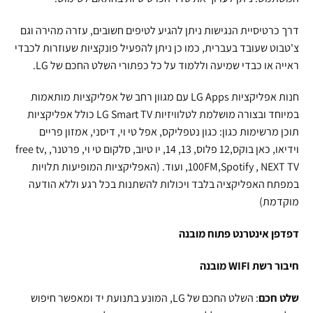
דרך כרטיסיית הנגישות ניתן להגיע לטיפים חשובים, עזרה מהירה וגם
צ'טבוט שעובד בעברית, כמו כן ניתן להפעיל פונקציות שעוזרות לכבדי
ראייה או כבדי שמיעה וללמוד על כל כפתורי השלט החכם של LG.
חנות אפליקציות LG Apps עם מגוון רחב של אפליקציות מותאמות
במיוחד ובצורה מושלמת לטלוויזיות LG Smart TV כולל אפליקציות
תוכן מרשימות כגון: כגון נטפליקס, אפל טי וי, דיסני, אמזון פריים
וידיאו, כאן בוקס,12 פלוס, 13, 14, יו טיוב, סלקום טי וי, פרטנר, free tv,
100FM,Spotify , NEXT TV, ועוד. (האפליקציות המופיעות תלויות
במפתח האפליקציה בלבד ויכולות להשתנות בכל רגע וללא הודעה
מוקדמת)
דפדפן אינטרנט פתוח מובנה
חיבור רשת WIFI מובנה
שלט חכם
: השלט החכם של LG, המונע בתנועת יד ומאפשר חיפוש