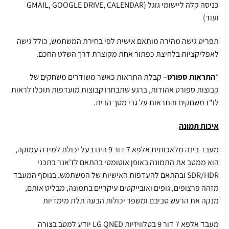
כניסה קלה ליישומי גוגל (GMAIL, GOOGLE DRIVE, CALENDAR
ועוד)
תפריט גישה מהירה מותאם אישית לפי בחירת המשתמש, כולל גישה
לאפליקציות בלחיצת כפתור אחת מקוצרת דרך השלט החכם.
*
התראות ספורט
– קבלת התראות כאשר משודרים משחקים של
קבוצות ספורט אהודות, ברגע שתבחרו קבוצות מועדפות תוכלו לראות
לו"ז משחקים והתראות על גבי מסך הבית.
איכות תמונה
מעבד בינה מלאכותית אלפא 7 דור 9 הינו בעל יכולת למידה עמוקה,
הוא ממטב את התמונה באופן אוטומטי בהתאם לז'אנר בתכני
SDR/HDR ובהתאם להעדפות האישיות של המשתמש. בנוסף המעבד
מזהה פרצופים, גופים ואובייקטים עיקריים בתמונה, מבליט אותם,
מנקה את הרעש סביבם ומשפר יכולות הבעה תלת מימדיות
מעבד אלפא 7 דור 9 בטלוויזיות LG QNED יודע למטב בצורה