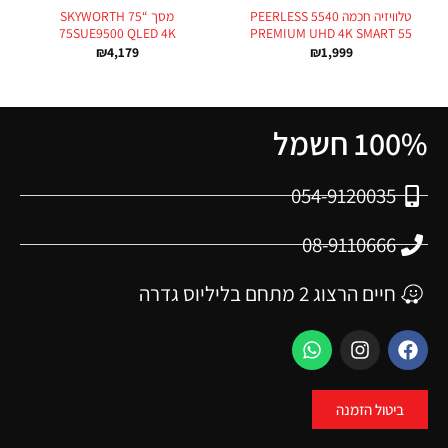
טלוויזיה חכמה PEERLESS 5540
מסך “75 SKYWORTH
75SUE9500 QLED 4K
PREMIUM UHD 4K SMART 55
₪
4,179
₪
1,999
100% חשמל
054-9120035
08-9110666
חיים הרצוג 2 מתחם בליליוס גדרה
ביטול הזמנה