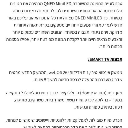
טכנולוגיית התצוגה המשופרת QNED MiniLED מבהירה את הגוונים
הלבנים ומכהה את הגוונים השחורים לקבלת תמונה באיכות גבוהה
במיוחד. כך QNED MiniLED מציגה את כל התוכן האהוב עליכם באור
חדש לגמרי. אזורי עמעום ייחודיים מספקים בקרת תאורה אחורית
מדויקת ויחס ניגודיות גבוה במיוחד. הגוונים השחורים עמוקים יותר
והצבעים נראים חיים יותר לקבלת תמונה מפורטת יותר, אפילו בסצנות
הכהות ביותר.
תכונות SMART TV:
ממשק אינטואיטיבי, נוח וידידותי 26 webOS. הממשק החדש מבטיח
שדרוג מערכת ההפעלה לגרסה חדשה למשך 5 שנים.
מסך בית (תפריט Home) הכולל קיצורי דרך נוחים וקלים לכל פונקציה
במסך – בחלוקה לכרטיסיות נושא: משרד ביתי, משחקים, מוזיקה,
רכזת ביתית, ספורט ונגישות.
הכרטיסיות מובילות לאפליקציות רלוונטיות ויישומים שימושיים לנוחות
המשתמש. ניתן לערוך את סדר הכרטיסיות בהתאם לשימוש.