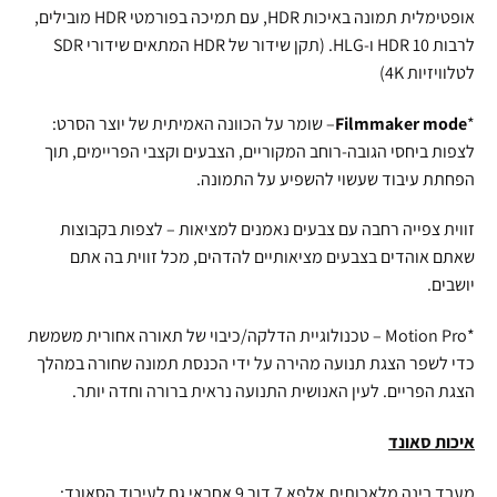
אופטימלית תמונה באיכות HDR, עם תמיכה בפורמטי HDR מובילים,
לרבות HDR 10 ו-HLG. (תקן שידור של HDR המתאים שידורי SDR
לטלוויזיות 4K)
*
Filmmaker mode
– שומר על הכוונה האמיתית של יוצר הסרט:
לצפות ביחסי הגובה-רוחב המקוריים, הצבעים וקצבי הפריימים, תוך
הפחתת עיבוד שעשוי להשפיע על התמונה.
זווית צפייה רחבה עם צבעים נאמנים למציאות – לצפות בקבוצות
שאתם אוהדים בצבעים מציאותיים להדהים, מכל זווית בה אתם
יושבים.
*Motion Pro – טכנולוגיית הדלקה/כיבוי של תאורה אחורית משמשת
כדי לשפר הצגת תנועה מהירה על ידי הכנסת תמונה שחורה במהלך
הצגת הפריים. לעין האנושית התנועה נראית ברורה וחדה יותר.
איכות סאונד
מעבד בינה מלאכותית אלפא 7 דור 9 אחראי גם לעיבוד הסאונד: