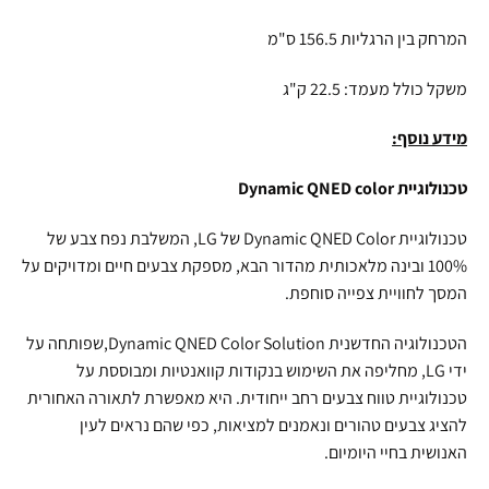
המרחק בין הרגליות 156.5 ס"מ
משקל כולל מעמד: 22.5 ק"ג
מידע נוסף:
טכנולוגיית Dynamic QNED color
טכנולוגיית Dynamic QNED Color של LG, המשלבת נפח צבע של
100% ובינה מלאכותית מהדור הבא, מספקת צבעים חיים ומדויקים על
המסך לחוויית צפייה סוחפת.
הטכנולוגיה החדשנית Dynamic QNED Color Solution,שפותחה על
ידי LG, מחליפה את השימוש בנקודות קוואנטיות ומבוססת על
טכנולוגיית טווח צבעים רחב ייחודית. היא מאפשרת לתאורה האחורית
להציג צבעים טהורים ונאמנים למציאות, כפי שהם נראים לעין
האנושית בחיי היומיום.