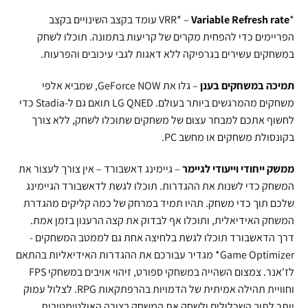
*VRR* –
Variable Refresh rate
עומד בקצב השינויים בקצב
הפריימים כדי להפחית מקרים של קריעות בתמונה. תוכלו לשחק
במשחקים עשירים בגרפיקה ללא דאגות לגבי עיכובים והפרעות.
תמיכה במשחקים בענן
– גלו את GeForce NOW, שמביא אלפי
משחקים מהמרגשים ביותר בעולם. LG QNED תואם גם ל-Stadia כדי
לחשוף אתכם למבחר עצום של משחקים שתוכלו לשחק, ללא צורך
בקונסולת משחקים או מחשב PC.
ממשק ייחודי וייעודי לגיימר
– גיימינג דאשבורד – אין צורך לעצור את
המשחק כדי לשנות את ההגדרות. תוכלו לגשת לדאשבורד הגיימינג
שלכם תוך כדי משחק. תהיו תמיד במרחק של כמה קליקים מהגדרת
המשחק האידיאלית, ותוכלו אף לבדוק את קצה הרענון בזמן אמת.
דרך הדאשבורד תוכלו לגשת בלחיצה אחת גם לממטב המשחקים -
Game Optimizer* מגדיר עבורכם את ההגדרות האידיאליות בהתאם
לז'אנר. צמצום השהייה במשחקי ספורט, זיהוי אויבים במשחקי FPS
וחוויית תהילה אמיתית של הדמויות בהרפתקאות RPG. לצלול עמוק
יותר לתוך השכלולים ולשחק את המשחק בצורה האולטימטיבית.