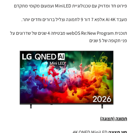
פירוט חד ומדויק עם טכנולוגיית MiniLED ועמעום מקומי מתקדם
מעבד AI 4K אלפא 7 דור 9 לתמונה וצליל ברורים וחדים יותר.
תוכנית webOS Re:New Program מבטיחה 4 שנים של שדרוגים על
פני תקופה של 5 שנים
תמונה (תצוגה)
סוג תצוגה
4K QNED MiniLED