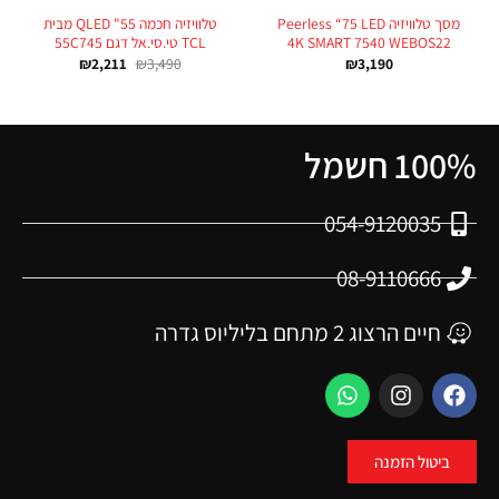
מסך טלוויזיה Peerless “75 LED
טלוויזיה חכמה 55" QLED מבית
4K SMART 7540 WEBOS22
TCL טי.סי.אל דגם 55C745
₪
2,211
₪
3,490
₪
3,190
100% חשמל
054-9120035
08-9110666
חיים הרצוג 2 מתחם בליליוס גדרה
ביטול הזמנה