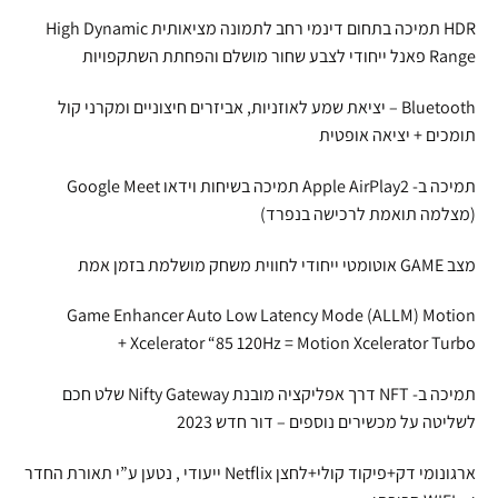
HDR תמיכה בתחום דינמי רחב לתמונה מציאותית High Dynamic
Range פאנל ייחודי לצבע שחור מושלם והפחתת השתקפויות
Bluetooth – יציאת שמע לאוזניות, אביזרים חיצוניים ומקרני קול
תומכים + יציאה אופטית
תמיכה ב- Apple AirPlay2 תמיכה בשיחות וידאו Google Meet
(מצלמה תואמת לרכישה בנפרד)
מצב GAME אוטומטי ייחודי לחווית משחק מושלמת בזמן אמת
Game Enhancer Auto Low Latency Mode (ALLM) Motion
Xcelerator “85 120Hz = Motion Xcelerator Turbo +
תמיכה ב- NFT דרך אפליקציה מובנת Nifty Gateway שלט חכם
לשליטה על מכשירים נוספים – דור חדש 2023
ארגונומי דק+פיקוד קולי+לחצן Netflix ייעודי , נטען ע”י תאורת החדר