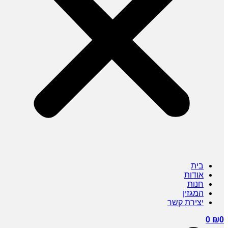
בית
אודות
חנות
המגזין
יצירת קשר
0
₪
0