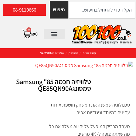
08-9110666
חיפוש
0
₪
0
עמוד הבית
/
טלוויזיות
/
טלוויזיה SAMSUNG
טלוויזיה חכמה 85" Samsung
סמסונגQE85QN90A
טכנולוגיה שמשנה את המשחק חושפת אורות
עדינים במיוחד וניגודיות אפית
מעבד מבריק המופעל על ידי AI מעלה את כל
מה שאתה צופה ל- 4K מרשים