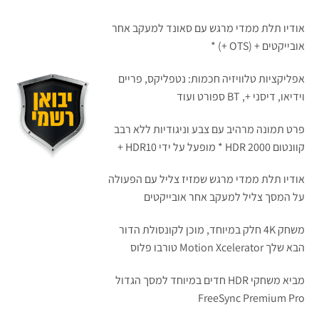
אודיו תלת ממדי מרגש עם סאונד למעקב אחר
אובייקטים + (OTS +) *
אפליקציות טלוויזיה חכמות: נטפליקס, פריים
וידיאו, דיסני +, BT ספורט ועוד
פרט תמונה מרהיב עם צבע וניגודיות ללא רבב
קוונטום HDR 2000 * מופעל על ידי HDR10 +
אודיו תלת ממדי מרגש שמזיז צליל עם הפעולה
על המסך צליל למעקב אחר אובייקטים
משחק 4K חלק במיוחד, מוכן לקונסולת הדור
הבא שלך Motion Xcelerator טורבו פלוס
מביא משחקי HDR חדים במיוחד למסך הגדול
FreeSync Premium Pro