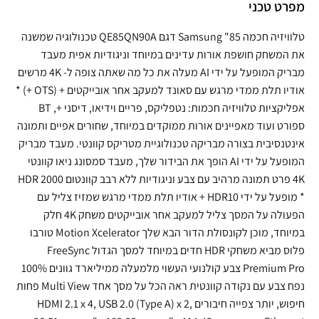
מפרט טכני
טלוויזיה חכמה 85" Samsung דגם QE85QN90A​​ טכנולוגיה שמשנה
את המשחק חושפת אורות עדינים במיוחד וניגודיות אפית מעבד
מבריק המופעל על ידי AI מעלה את כל מה שאתה צופה ל- 4K מרשים
אודיו תלת ממדי מרגש עם סאונד למעקב אחר אובייקטים + (OTS +) *
אפליקציות טלוויזיה חכמות: נטפליקס, פריים וידיאו, דיסני +, BT
ספורט ועוד מאפיינים אורות ממוקדים במיוחד, שחורים אפיים ותמונה
אינטנסיבית בצורה מבריקה טכנולוגיית מטריקס קוונטי. מעבד מבריק
המופעל על ידי AI הופך את הבידור שלך, מעבד סמסונג ניאו קוונטי
4K פרט תמונה מרהיב עם צבע וניגודיות ללא רבב קוונטום HDR 2000
* מופעל על ידי HDR10 + אודיו תלת ממדי מרגש שמזיז צליל עם
הפעולה על המסך צליל למעקב אחר אובייקטים משחק 4K חלק
במיוחד, מוכן לקונסולת הדור הבא שלך Motion Xcelerator טורבו
פלוס מביא משחקי HDR חדים במיוחד למסך הגדול FreeSync
Premium Pro צבע קולנועי העשוי מלמעלה ממיליארד גוונים 100%
נפח צבע עם נקודה קוונטית ראה הכל על מסך אחד Multi View פחות
חיפוש, יותר צפייה חיבורים HDMI 2.1 x 4, USB 2.0 (Type A) x 2,