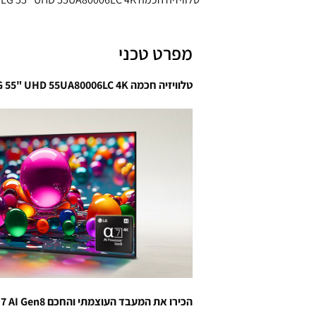
מפרט טכני
טלוויזיה חכמה LG 55" UHD 55UA80006LC 4K – אחריות ע"י היבואן הרשמי
הכירו את המעבד העוצמתי והחכם alpha 7 AI Gen8