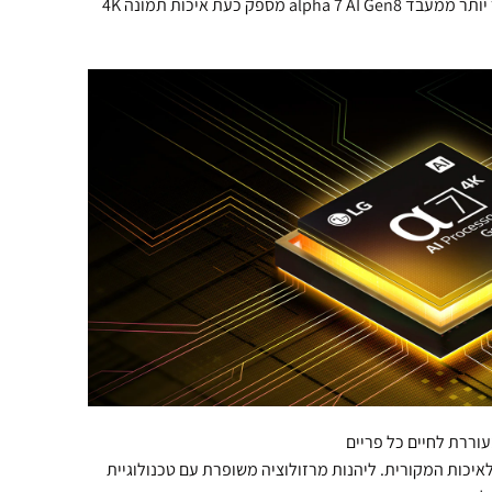
עם שיפורים משמעותיים בביצועים, עיבוד מהיר יותר ממעבד alpha 7 AI Gen8 מספק כעת איכות תמונה 4K
 את הרזולוציה לאיכות המקורית. ליהנות מרזולוציה משופרת עם טכנולוגיית