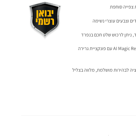
 צפייה סוחפת
ד, ניתן לרכוש שלט חכם בנפרד
שליטה קולית מתקדמת ולחצן AI חדש ב-AI Magic Remote עם פונקציית גרירה
דרגת את הרזולוציה לבהירות מושלמת, מלווה בצליל