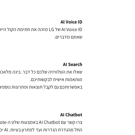
Al Voice ID
AI Voice ID של LG מזהה את חתי
שאתם מדברים.
AI Search
שאלו את הטלוויזיה שלכם כל דבר. בינה מלאכ
מותאמות אישית לבקשותיכם.
באפשרותכם גם לקבל תוצאות ופתרונות נוספים באמצעות pilot
AI Chatbot
צרו קשר עם AI Chatbot באמצעות שלט ה-AI Magic Remote וטפלו בכל הנושאים,
החל מהגדרת הגדרות ועד לפתרון בעיות. AI יכול להבין את כוונת המשתמש ולספק פתרונות מיידיים.