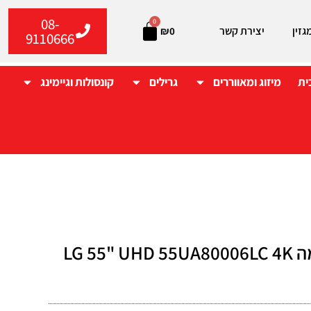
08-
0
גזין
יצירת קשר
₪
0
9110666
ית
מיזוג ומאווררים
גרילים
קונסולות וגיימינג
LG 55"