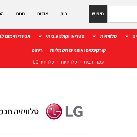
חיפוש
בית
אודות
חנות
המ
ים
טלוויזיות
סטריאו וקולנוע ביתי
אביזרי חימום לב
קורקינטים ואופניים חשמליות
ריהוט
עמוד הבית
/
טלוויזיות
/
טלוויזיה LG
טלוויזיה חכמה  UHD 55UA80006LC 4K