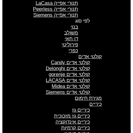
תנורי אפייה LaCasa
תנורי אפייה Peerless
תנורי אפייה Siemens
לפי סוג
בנוי
משולב
דו תאי
פירוליטי
כפרי
קולטי אדים
קולטי אדים Candy
קולטי אדים Delonghi
קולטי אדים gorenje
קולטי אדים LACASA
קולטי אדים Midea
קולטי אדים Siemens
מגירת חימום
כיריים
כיריים גז
כיריים גז מזכוכית
כיריים אינדוקציה
כיריים קרמיות