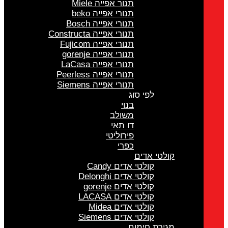
תנור אפייה Miele
תנורי אפייה beko
תנורי אפייה Bosch
תנורי אפייה Constructa
תנורי אפייה Fujicom
תנורי אפייה gorenje
תנורי אפייה LaCasa
תנורי אפייה Peerless
תנורי אפייה Siemens
לפי סוג
בנוי
משולב
דו תאי
פירוליטי
כפרי
קולטי אדים
קולטי אדים Candy
קולטי אדים Delonghi
קולטי אדים gorenje
קולטי אדים LACASA
קולטי אדים Midea
קולטי אדים Siemens
מגירת חימום