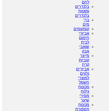
לחם
בלנדרים
ומוטות
בלנדרים
ברי
מים
קומקומים
אביזרי
חימום
לבית
שואבי
אבק
מייצר
קוביות
קרח
אביזרים
נלווים
למוצרי
חשמל
מכונות
גילוח
מסירי
שיער
מכונות
תספורת