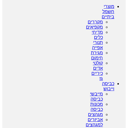
מוצרי
חשמל
ביתיים
מקררים
מקפיאים
מדיחי
כלים
תנורי
אפייה
מגירת
חימום
קולטי
אדים
כיריים
גז
כביסה
וייבוש
מייבשי
כביסה
מכונות
כביסה
מגהצים
אביזרים
למגהצים