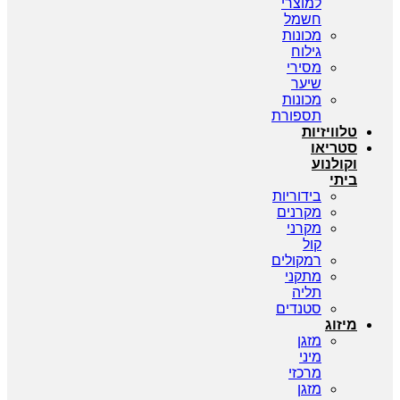
למוצרי
חשמל
מכונות
גילוח
מסירי
שיער
מכונות
תספורת
טלוויזיות
סטריאו
וקולנוע
ביתי
בידוריות
מקרנים
מקרני
קול
רמקולים
מתקני
תליה
סטנדים
מיזוג
מזגן
מיני
מרכזי
מזגן