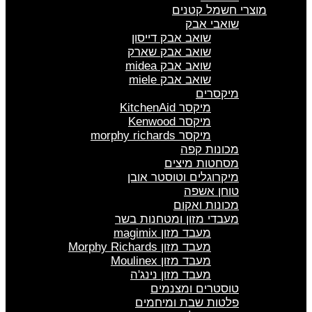
מוצרי חשמל קטנים
שואבי אבק
שואב אבק דייסון
שואב אבק שארק
שואב אבק midea
שואב אבק miele
מיקסרים
מיקסר KitchenAid
מיקסר Kenwood
מיקסר morphy richards
מכונות קפה
מסחטות מיצים
מיקרוגלים וטוסטר אובן
טוחן אשפה
מכונות ואקום
מעבדי מזון ומטחנות בשר
מעבד מזון magimix
מעבד מזון Morphy Richards
מעבד מזון Moulinex
מעבד מזון נינג'ה
טוסטרים ומצנמים
פלטות שבת ומיחמים