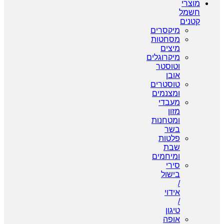
מוצרי
חשמל
קטנים
מיקסרים
מסחטות
מיצים
מיקרוגלים
וטוסטר
אובן
טוסטרים
ומצנמים
מעבדי
מזון
ומטחנות
בשר
פלטות
שבת
ומיחמים
סירי
בישול
/
אידוי
/
טיגון
אופה