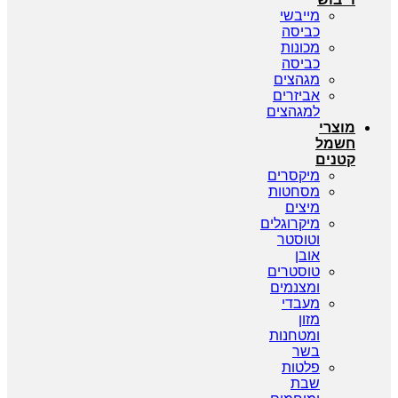
מייבשי
כביסה
מכונות
כביסה
מגהצים
אביזרים
למגהצים
מוצרי
חשמל
קטנים
מיקסרים
מסחטות
מיצים
מיקרוגלים
וטוסטר
אובן
טוסטרים
ומצנמים
מעבדי
מזון
ומטחנות
בשר
פלטות
שבת