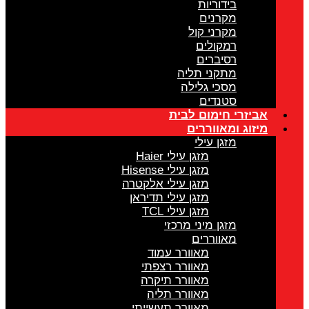
בידוריות
מקרנים
מקרני קול
רמקולים
רסיברים
מתקני תליה
מסכי גלילה
סטנדים
אביזרי חימום לבית
מיזוג ומאווררים
מזגן עילי
מזגן עילי Haier
מזגן עילי Hisense
מזגן עילי אלקטרה
מזגן עילי תדיראן
מזגן עילי TCL
מזגן מיני מרכזי
מאווררים
מאוורר עמוד
מאוורר רצפתי
מאוורר תיקרה
מאוורר תליה
מאוורר תעשייתי