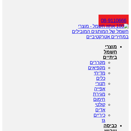
חיפוש
08-9110666
מוצרי
חשמל
ביתיים
מקררים
מקפיאים
מדיחי
כלים
תנורי
אפייה
מגירת
חימום
קולטי
אדים
כיריים
גז
כביסה
וייבוש