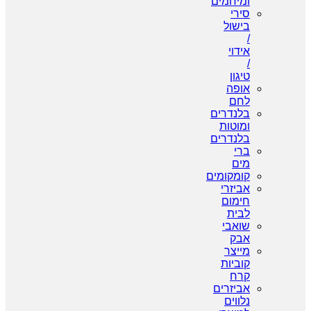
ומיחמים
סירי
בישול
/
אידוי
/
טיגון
אופה
לחם
בלנדרים
ומוטות
בלנדרים
ברי
מים
קומקומים
אביזרי
חימום
לבית
שואבי
אבק
מייצר
קוביות
קרח
אביזרים
נלווים