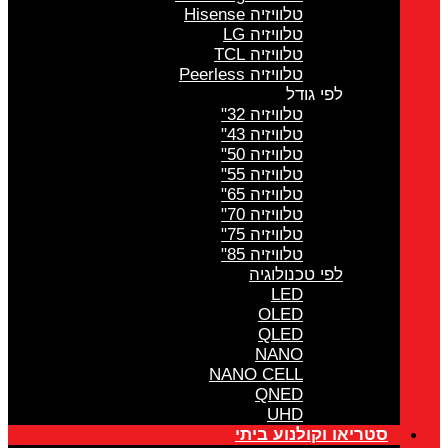
טלוויזיה Hisense
טלוויזיה LG
טלוויזיה TCL
טלוויזיה Peerless
לפי גודל
טלוויזיה 32"
טלוויזיה 43"
טלוויזיה 50"
טלוויזיה 55"
טלוויזיה 65"
טלוויזיה 70"
טלוויזיה 75"
טלוויזיה 85"
לפי טכנולוגיה
LED
OLED
QLED
NANO
NANO CELL
QNED
UHD
סטריאו וקולנוע ביתי