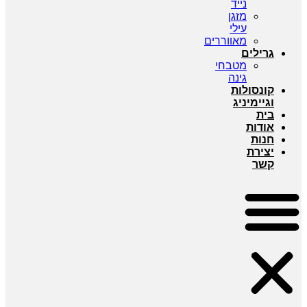
נייד
מזגן
עילי
מאווררים
גרילים
מטבחי
גינה
קונסולות
וגיימיניג
בית
אודות
חנות
יצירת
קשר