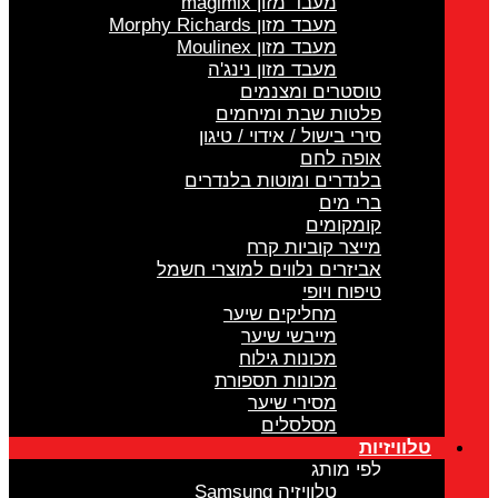
מעבד מזון magimix
מעבד מזון Morphy Richards
מעבד מזון Moulinex
מעבד מזון נינג'ה
טוסטרים ומצנמים
פלטות שבת ומיחמים
סירי בישול / אידוי / טיגון
אופה לחם
בלנדרים ומוטות בלנדרים
ברי מים
קומקומים
מייצר קוביות קרח
אביזרים נלווים למוצרי חשמל
טיפוח ויופי
מחליקים שיער
מייבשי שיער
מכונות גילוח
מכונות תספורת
מסירי שיער
מסלסלים
טלוויזיות
לפי מותג
טלוויזיה Samsung