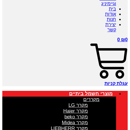
וגיימיניג
בית
אודות
חנות
יצירת
קשר
0
₪
0
עגלת קניות
מוצרי חשמל ביתיים
מקררים
מקרר LG
מקרר Haier
מקרר beko
מקרר Midea
מקרר LIEBHERR