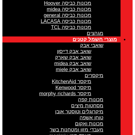
מכונות כביסה Hoover
מכונות כביסה midea
מכונות כביסה general
מכונות כביסה LACASA
מכונות כביסה TCL
מגהצים
מוצרי חשמל קטנים
שואבי אבק
שואב אבק דייסון
שואב אבק שארק
שואב אבק midea
שואב אבק miele
מיקסרים
מיקסר KitchenAid
מיקסר Kenwood
מיקסר morphy richards
מכונות קפה
מסחטות מיצים
מיקרוגלים וטוסטר אובן
טוחן אשפה
מכונות ואקום
מעבדי מזון ומטחנות בשר