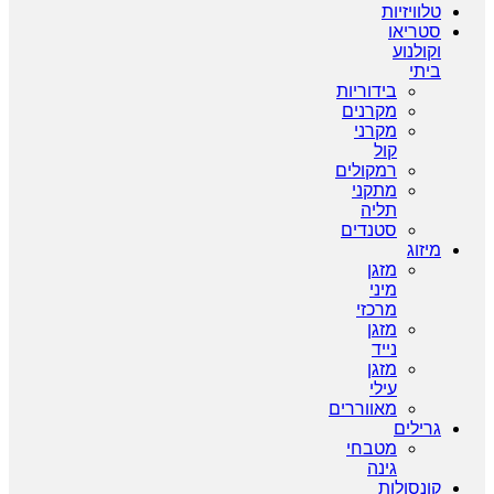
טלוויזיות
סטריאו
וקולנוע
ביתי
בידוריות
מקרנים
מקרני
קול
רמקולים
מתקני
תליה
סטנדים
מיזוג
מזגן
מיני
מרכזי
מזגן
נייד
מזגן
עילי
מאווררים
גרילים
מטבחי
גינה
קונסולות