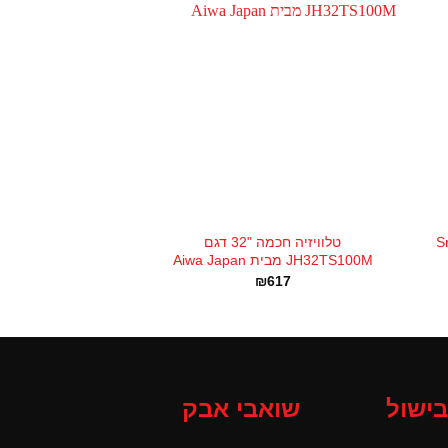
+
+
Smart
טלוויזיה חכמה "32 דגם
JH32TS100M מבית Aiwa Japan
₪
617
בישול
שואבי אבק