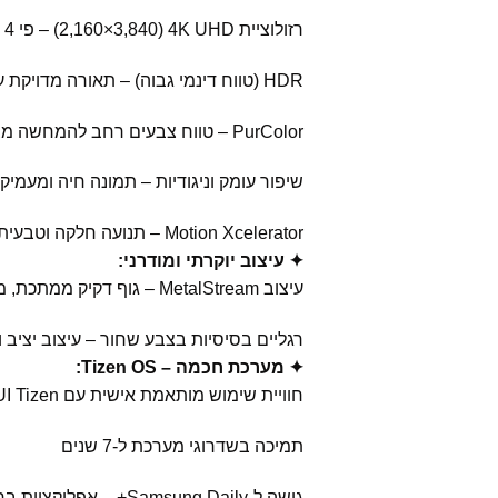
רזולוציית 4K UHD (‏3,840×2,160) – פי 4 יותר פיקסלים מ-FHD לצפייה חדה במיוחד
HDR (טווח דינמי גבוה) – תאורה מדויקת עם עומק פרטים בתמונות כהות ובהירות
PurColor – טווח צבעים רחב להמחשה מציאותית ועשירה של כל תוכן
שיפור עומק וניגודיות – תמונה חיה ומעמי
Motion Xcelerator – תנועה חלקה וטבעית עם שיפור חדות בזמן אמת
✦ עיצוב יוקרתי ומודרני:
עיצוב MetalStream – גוף דקיק ממתכת, מסגרת כמעט בלתי נראית
רגליים בסיסיות בצבע שחור – עיצוב יציב ו
✦ מערכת חכמה – Tizen OS:
חוויית שימוש מותאמת אישית עם One UI Tizen
תמיכה בשדרוגי מערכת ל-7 שנים
גישה ל-Samsung Daily+ – אפליקציות בריאות, עבודה, שליטה חכמה ועוד