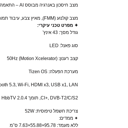
מצב חיסכון באנרגיה מבוסס AI – התאמה חכמה של בהירות לפי תאורת הסביבה
מצב קולנוע (FMM), מאיץ צבע, עיבוד תמונה מבוסס בינה מלאכותית
✦ מפרט טכני עיקרי:
גודל מסך: ‎43 אינץ'
סוג פאנל: LED
קצב רענון: 50Hz (Motion Xcelerator)
מערכת הפעלה: Tizen OS
ooth 5.3, Wi-Fi, HDMI x3, USB x1, LAN
CI+, DVB-T2/C/S2, תומך HbbTV 2.0.4
צריכת חשמל טיפוסית: 52W
✦ ממדים:
ללא מעמד: 95.78×55.88×7.63 ס"מ