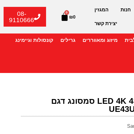
חנות
המגזין
08-
0
₪
0
9110666
יצירת קשר
בית
מיזוג ומאווררים
גרילים
קונסולות וגיימינג
טלוויזיה "43 LED 4K סמסונג דגם
UE43U