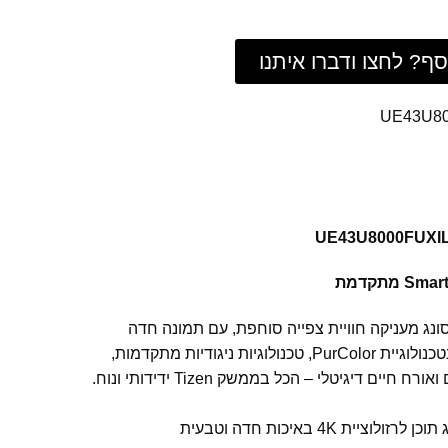
ף? לחצו ודברו איתנו
חכמה מסדרת U8000 של סמסונג מעניקה חוויית צפייה סוחפת, עם תמונה חדה
ומרשימה ברזולוציית 4K, צבעים עשירים בטכנולוגיית PurColor, טכנולוגיות ניגודיות מתקדמות,
ם דיגיטלי – הכל בממשק Tizen ידידותי ונוח.