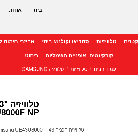
בית
אודות
קטנים
טלוויזיות
סטריאו וקולנוע ביתי
אביזרי חימום ל
קורקינטים ואופניים חשמליות
ריהוט
עמוד הבית
/
טלוויזיות
/
טלוויזיה SAMSUNG
8000F NP
טלוויזיה חכמה 43" Samsung UE43U8000F