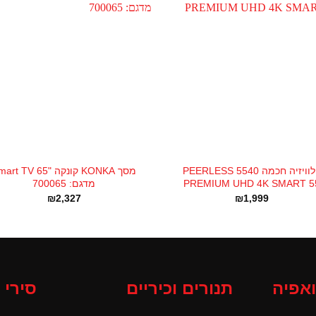
+
טלוויזיה חכמה PEERLESS 5540
מסך KONKA קונקה "65  TV
PREMIUM UHD 4K SMART 5
מדגם: 700065
₪
2,327
₪
1,999
ואפיה
תנורים וכיריים
סירי 