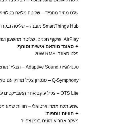
שלט מהיר מהנייד – שליטה מלאה בטלוויז
SmartThings Hub מובנה – שליטה ובקרה על מכשירי הבית החכם, כולל תמיכה ב־Matter ו־HCA
AirPlay, שיקוף תכנים, שליטה מהשעון ועוד
✦ סאונד מותאם אישית וסוחף:
פלט סאונד: 20W RMS
טכנולוגיית Adaptive Sound – הצליל מותאם אוטומטית לסוג התוכן
Q-Symphony – סנכרון צליל מדויק עם סאונדבר
OTS Lite – צליל עוקב אחר האובייקטים על המסך
שמע תלת ממדי וירטואלי – חוויית שמע מק
✦ חוויות נוספות:
מעקב אחר אימונים בזמן צפייה