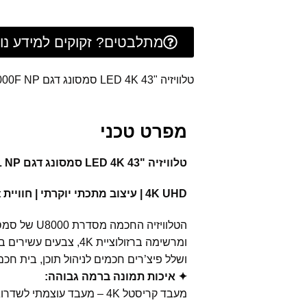
מתלבטים? זקוקים למידע נוס
טלוויזיה "43 LED 4K סמסונג דגם UE43U8000F NP
מפרט טכני
טלוויזיה "43 LED 4K סמסונג דגם UE43U8000FUXIL NP
4K UHD | עיצוב מתכתי יוקרתי | חוויית Smart מתקדמת
הטלוויזיה ה
ושלל פיצ’רים חכמים לניהול תוכן, בית חכם ואורח חיי
✦ איכות תמונה ברמה גבוהה:
מעבד קריסטל 4K – מעבד עוצמתי לשדרוג תוכן לרזולוציית 4K באיכות חדה וטבעית