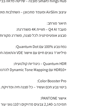
SmartThings Hub מובנה – שליטה מלאה בבית החכם
עיצוב AirSlim ומעמד מתכוונן – השתלבות מושלמת בכל חלל
תיאור מורחב:
מעבד Q4 AI – חוויית ‎4K‎ משודרגת:
מבצע אופטימיזציה לכל סצנה, משדרג מקורות HD/FHD ל‑4K ומנטרל רעשים דיגיטליים
נפח צבע ‎100%‎ עם Quantum Dot:
מיליארד גוונים חיים עם אישור VDE והתאמה חכמה מבוססת Color Booster Pro.
Quantum HDR – ניגודיות קולנועית:
+HDR10 עם Dynamic Tone Mapping להדגשת פרטים וניגודיות גבוהה.
Color Booster Pro:
ביטוי צבע חכם ועשיר – כל סצנה חיה ומדויקת.
אישור PANTONE:
תמיכה ב‑2,140 צבעים מדויקים ו־110 גווני עור – נאמנות צבע ברמה מקצועית.