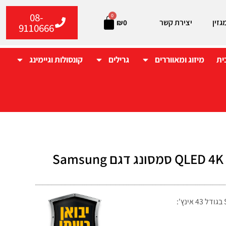
08-
0
גזין
יצירת קשר
₪
0
9110666
ית
מיזוג ומאווררים
גרילים
קונסולות וגיימינג
טלוויזיה "43 QLED 4K סמסונג דגם Samsung