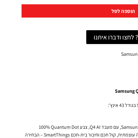
הוספה לסל
לחצו ודברו איתנו
טלוויזיית Samsung QE43Q7F ‎43″‎ QLED 4K Vision AI, עם מעבד Q4 AI, צבע ‎100%‎ Quantum Dot
ואבטחת Samsung Knox, מספקת חוויית צפייה עוצמתית, קול חכם וחיבור בית‑חכם SmartThings – הבחירה