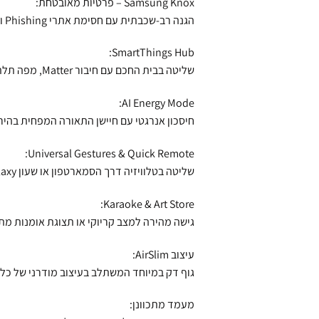
Samsung Knox – פרטיות מאובטחת:
הגנה רב‑שכבתית עם חסימת אתרי Phishing וזיהוי אפליקציות זדוניות.
SmartThings Hub:
שליטה בבית החכם עם חיבור Matter, מפה תלת־ממדית ואוטומציות חכמות.
AI Energy Mode:
חיסכון אנרגטי עם חיישן התאורה המפחית בהיר
Universal Gestures & Quick Remote:
שליטה בטלוויזיה דרך הסמארטפון או שעון Galaxy – כולל הפעלה קולית.
Karaoke & Art Store:
גישה מהירה למצב קריוקי או תצוגת אומנות מ
עיצוב AirSlim:
גוף דק במיוחד המשתלב בעיצוב מודרני של כל 
מעמד מתכוונן: