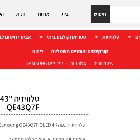
חיפוש
בית
אודות
חנות
המ
ים
טלוויזיות
סטריאו וקולנוע ביתי
אביזרי חימום לב
קורקינטים ואופניים חשמליות
ריהוט
עמוד הבית
/
טלוויזיות
/
טלוויזיה SAMSUNG
QE43Q7F
טלוויזיה חכמה Samsung QE43Q7F QLED 4K בגודל 43 אינץ':
עוצמת 4K, חכמת AI, עיצוב בלתי מתפשר