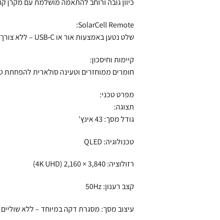
כיוון גובה ורוחב להתאמה מושלמת עם מקרן קול
SolarCell Remote:
שלט נטען באמצעות אור או USB‑C – ללא צורך בסוללות חד־פעמיות.
קיימות וחיסכון:
חומרים ממוחזרים וטעינה סולארית להפחתת ט
מפרט טכני:
תצוגה:
גודל מסך: 43 אינץ'
טכנולוגיה: QLED
רזולוציה: 3,840 × 2,160 (4K UHD)
קצב רענון: 50Hz
עיצוב מסך: מסגרת דקה במיוחד – ללא שוליים