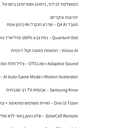
המושלמת לבידור, גיימינג וסטרימינג בישראל.
יתרונות עיקריים:
מעבד Q4 AI – שדרוג חכם ל‑4K בזמן אמת
Quantum Dot – נפח צבע ‎100%‎ ומיליארד גוונים
Vision AI – התאמת תמונה וקול דינמית
Adaptive Sound ו‑OTS Lite – צליל תלת‑ממדי מסתגל
Motion Xcelerator ו‑AI Auto Game Mode – תנועה חלקה למשחקים
Samsung Knox – אבטחת TV רב‑שכבתית
One UI Tizen – חוויית משתמש מותאמת + עדכוני OS ל‑7 שנים
SolarCell Remote – שלט נטען באור ללא סוללות