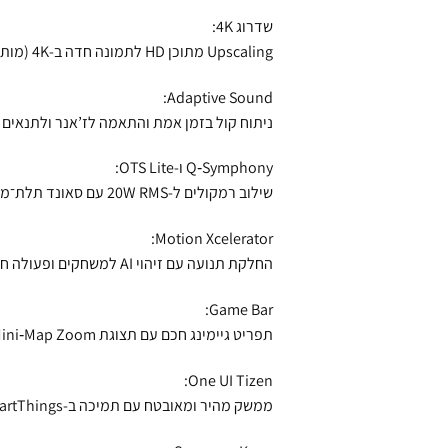
שדרוג ‎4K‎:
Upscaling מתוכן HD לתמונה חדה ב‑4K (מותנה באיכות המקור).
Adaptive Sound:
ניתוח קול בזמן אמת והתאמה לז’אנר ולתנאים 
Q‑Symphony ו‑OTS Lite:
שילוב רמקולים ל‑20W RMS עם סאונד תלת־ממדי שעוקב אחרי המסך.
Motion Xcelerator:
החלקת תנועה עם זיהוי AI למשחקים ופעולה חלקה ללא טשטוש.
Game Bar:
תפריט גיימינג חכם עם תצוגת FPS, Mini‑Map Zoom ויחס מסך רחב.
One UI Tizen:
ממשק מהיר ומאובטח עם תמיכה ב‑SmartThings ו־Daily+, כולל עדכוני OS ל־7 שנים.