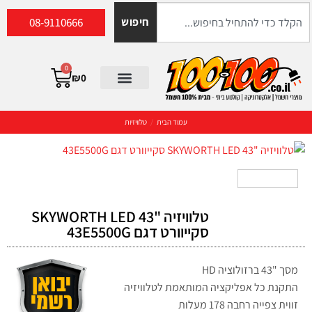
08-9110666
חיפוש
0
₪
0
עמוד הבית
/
טלוויזיות
טלוויזיה "43 SKYWORTH LED
סקייוורט דגם 43E5500G
מסך "43 ברזולוציה HD
התקנת כל אפליקציה המותאמת לטלוויזיה
זווית צפייה רחבה 178 מעלות