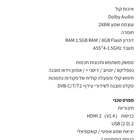
איכות קול
Dolby Audio
עוצמת שמע 2X8W
חומרה
זיכרון RAM 1.5GB RAM / 8GB Flash
מעבד A55*4-1.5GHz
ממשק משתמש ותכונות חכמות
נטפליקס / יוטיוב / דיסני + / אמזון וידאו מובנה
חיפוש קולי והפעלה קולית של פקודות נתמכות
מקלט מובנה לשידורי עידן+ DVB-C/T/T2
מפרט טכני
חיבוריות
כניסות HDMI 2（V1.4）
USB (2.0) 2
יציאת שמע אופטי / קואקסיאלי
כניסת קומפוזיט 1