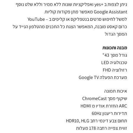
ניתן לצפות ב +yes ואפליקציות שונות ללא ממיר וללא שלט נוסף
Google Assistant מאפשר מתן פקודות קוליות
למשל לחיפוש סרטים בנטפליקס או קליפים ב – YouTube
כרום קאסט מובנה, המאפשר הצגת כל התכנים מהטלפון הנייד על
המסך הגדול
מבנה ותכונות
גודל מסך 43"
טכנולוגיה LED
רזולוציה FHD
מערכת הפעלה Google TV
איכות תמונה
שיקוף מסך ChromeCast
ARC החזרת אודיו מ HDMI
תדירות ריענון 60Hz
תחום צבע דינמי רחב HDR10, HLG
זווית צפייה רחבה 178 מעלות