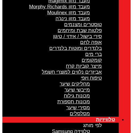
מעבד מזון magimix
מעבד מזון Morphy Richards
מעבד מזון Moulinex
מעבד מזון נינג'ה
טוסטרים ומצנמים
פלטות שבת ומיחמים
סירי בישול / אידוי / טיגון
אופה לחם
בלנדרים ומוטות בלנדרים
ברי מים
קומקומים
מייצר קוביות קרח
אביזרים נלווים למוצרי חשמל
טיפוח ויופי
מחליקים שיער
מייבשי שיער
מכונות גילוח
מכונות תספורת
מסירי שיער
מסלסלים
טלוויזיות
לפי מותג
טלוויזיה Samsung