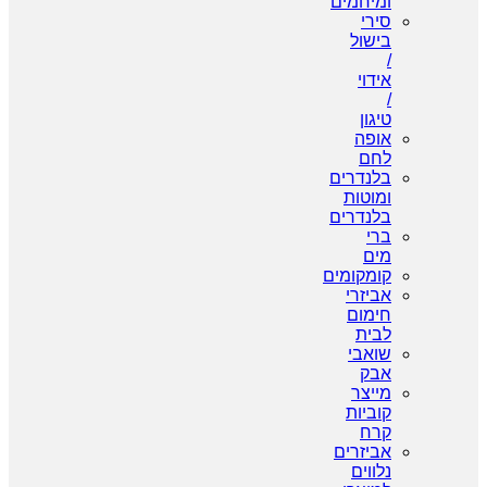
ומיחמים
סירי
בישול
/
אידוי
/
טיגון
אופה
לחם
בלנדרים
ומוטות
בלנדרים
ברי
מים
קומקומים
אביזרי
חימום
לבית
שואבי
אבק
מייצר
קוביות
קרח
אביזרים
נלווים