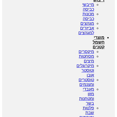
מייבשי
כביסה
מכונות
כביסה
מגהצים
אביזרים
למגהצים
צרי
מל
נים
מיקסרים
מסחטות
מיצים
מיקרוגלים
וטוסטר
אובן
טוסטרים
ומצנמים
מעבדי
מזון
ומטחנות
בשר
פלטות
שבת