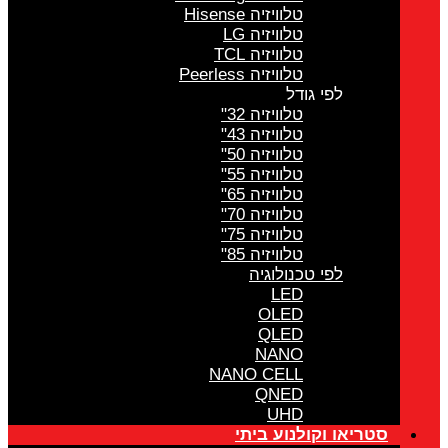
טלוויזיה Hisense
טלוויזיה LG
טלוויזיה TCL
טלוויזיה Peerless
לפי גודל
טלוויזיה 32"
טלוויזיה 43"
טלוויזיה 50"
טלוויזיה 55"
טלוויזיה 65"
טלוויזיה 70"
טלוויזיה 75"
טלוויזיה 85"
לפי טכנולוגיה
LED
OLED
QLED
NANO
NANO CELL
QNED
UHD
סטריאו וקולנוע ביתי