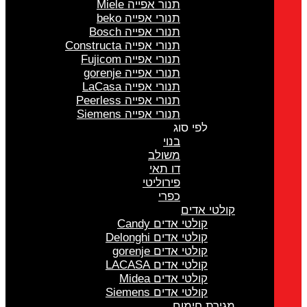
תנור אפייה Miele
תנורי אפייה beko
תנורי אפייה Bosch
תנורי אפייה Constructa
תנורי אפייה Fujicom
תנורי אפייה gorenje
תנורי אפייה LaCasa
תנורי אפייה Peerless
תנורי אפייה Siemens
לפי סוג
בנוי
משולב
דו תאי
פירוליטי
כפרי
קולטי אדים
קולטי אדים Candy
קולטי אדים Delonghi
קולטי אדים gorenje
קולטי אדים LACASA
קולטי אדים Midea
קולטי אדים Siemens
מגירת חימום