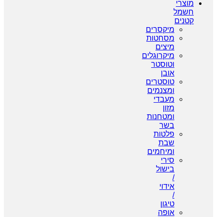
צרי
מל
נים
מיקסרים
מסחטות
מיצים
מיקרוגלים
וטוסטר
אובן
טוסטרים
ומצנמים
מעבדי
מזון
ומטחנות
בשר
פלטות
שבת
ומיחמים
סירי
בישול
/
אידוי
/
טיגון
אופה