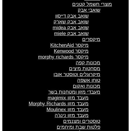
מוצרי חשמל קטנים
שואבי אבק
שואב אבק דייסון
שואב אבק שארק
שואב אבק midea
שואב אבק miele
מיקסרים
מיקסר KitchenAid
מיקסר Kenwood
מיקסר morphy richards
מכונות קפה
מסחטות מיצים
מיקרוגלים וטוסטר אובן
טוחן אשפה
מכונות ואקום
מעבדי מזון ומטחנות בשר
מעבד מזון magimix
מעבד מזון Morphy Richards
מעבד מזון Moulinex
מעבד מזון נינג'ה
טוסטרים ומצנמים
פלטות שבת ומיחמים