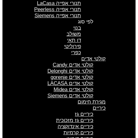
תנורי אפייה LaCasa
תנורי אפייה Peerless
תנורי אפייה Siemens
לפי סוג
בנוי
משולב
דו תאי
פירוליטי
כפרי
קולטי אדים
קולטי אדים Candy
קולטי אדים Delonghi
קולטי אדים gorenje
קולטי אדים LACASA
קולטי אדים Midea
קולטי אדים Siemens
מגירת חימום
כיריים
כיריים גז
כיריים גז מזכוכית
כיריים אינדוקציה
כיריים קרמיות