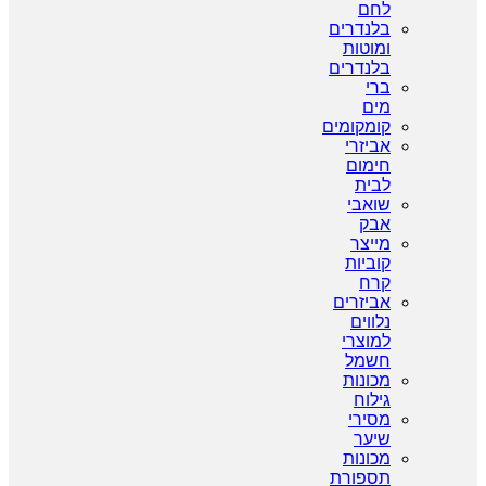
לחם
בלנדרים
ומוטות
בלנדרים
ברי
מים
קומקומים
אביזרי
חימום
לבית
שואבי
אבק
מייצר
קוביות
קרח
אביזרים
נלווים
למוצרי
חשמל
מכונות
גילוח
מסירי
שיער
מכונות
תספורת