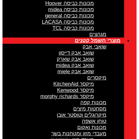
מכונות כביסה Hoover
מכונות כביסה midea
מכונות כביסה general
מכונות כביסה LACASA
מכונות כביסה TCL
מגהצים
מוצרי חשמל קטנים
שואבי אבק
שואב אבק דייסון
שואב אבק שארק
שואב אבק midea
שואב אבק miele
מיקסרים
מיקסר KitchenAid
מיקסר Kenwood
מיקסר morphy richards
מכונות קפה
מסחטות מיצים
מיקרוגלים וטוסטר אובן
טוחן אשפה
מכונות ואקום
מעבדי מזון ומטחנות בשר