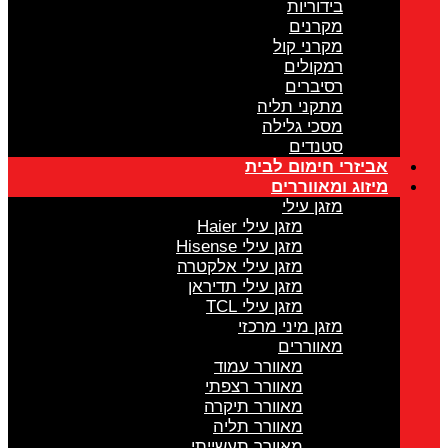
בידוריות
מקרנים
מקרני קול
רמקולים
רסיברים
מתקני תליה
מסכי גלילה
סטנדים
אביזרי חימום לבית
מיזוג ומאווררים
מזגן עילי
מזגן עילי Haier
מזגן עילי Hisense
מזגן עילי אלקטרה
מזגן עילי תדיראן
מזגן עילי TCL
מזגן מיני מרכזי
מאווררים
מאוורר עמוד
מאוורר רצפתי
מאוורר תיקרה
מאוורר תליה
מאוורר תעשייתי