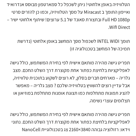
הטלוויזיה באופן אלחוטי! ניתן לשכפל כל סמארטפון מבוסס אנדרואיד
ואייפון התומך ב Miracast על מסך הטלוויזיה, וכמו כן להזרים סרטי
Full HD 1080p ובתצורת סאונד של 5.1 ערוצים! שיתוף אלחוטי ישיר –
WifI Direct.
תומך INTEL WIDI לשכפול מסך המחשב באופן אלחוטי (נדרשת
תמיכה של המחשב בטכנולוגיה זו)
תפריט גישה מהירה מותאם אישית לפי בחירת המשתמש, כולל גישה
לאפליקציות בלחיצת כפתור אחת מקוצרת דרך השלט החכם. מצב
גלריה – מארחים חברים בסלון, לא רוצים לשקוע בתוכנית טלוויזיה,
אבל עדיין רוצים להשוויץ בטלוויזיה שלכם ? מצב גלריה – מאפשר
להציג תמונות מתחלפות כמו תצוגת אומנות מתחלפת במוזיאון או
תצלומים עוצרי נשימה.
תפריט גישה מהירה מותאם אישית לפי בחירת המשתמש, כולל גישה
לאפליקציות בלחיצת כפתור אחת מקוצרת דרך השלט החכם. נתוני
וידאו: רזולוציה גבוהה 3840×2160 צג בטכנולוגיית NanoCell