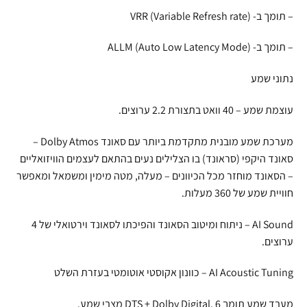
– תומך ב- VRR (Variable Refresh rate)
– תומך ב- ALLM (Auto Low Latency Mode)
נתוני שמע
עוצמת שמע – 40 וואט בתצורת 2.2 ערוצים.
מערכת שמע מובנית מתקדמת ביותר עם סאונד Dolby Atmos –
סאונד היקפי (סראונד) בו הצלילים נעים בהתאם לעצמים הוויזואליים
– הסאונד מוחזר מכל הכיוונים – מעלה, מטה מימין ומשמאל ומאפשר
חוויית שמע של 360 מעלות.
AI Sound – ניתוח ומיטוב הסאונד והפיכתו לסאונד וירטואלי של 4
ערוצים.
AI Acoustic Tuning – כוונון אקוסטי אוטומטי בעזרת השלט
מעבד שמע תומך DTS + Dolby Digital. 6 מצבי שמע.