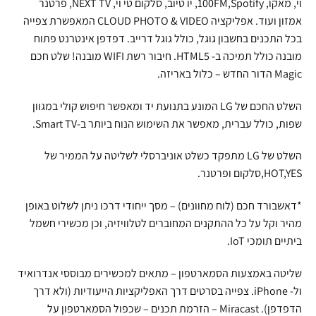
וי, מאקו, 100FM,Spotify, יו טיוב, סלקום טי וי, NEXT TV, פרטנר
אמזון ועוד. אפליקציה CLOUD PHOTO & VIDEO המאפשרת צפייה
בכל התכנים בחשבון גוגל, כולל גוגל דרייב. דפדפן אינטרנט פתוח
מובנה כולל תמיכה ב- HTML5. חיבור רשת WIFI מובנה! שלט חכם
Magic הדור החדש – כלול באריזה.
השלט החכם של LG המונע בתנועת יד ומאפשר חיפוש קולי במגוון
שפות, כולל עברית, מאפשר את השימוש הנוח ביותר ב-Smart TV.
השלט של LG מתפקד כשלט אוניברסלי לשליטה על הממיר של
HOT,YES,סלקום ופרטנר.
*דאשבורד חכם (לוח מחוונים) – מסך ייחודי דרכו ניתן לשלוט באופן
מהיר וקל על כל ההתקנים המחוברים לטלוויזיה, וכן מכשירי חשמל
ביתיים תומכי IoT.
שליטה באמצעות הסמארטפון – מתאים למכשירים מבוססי אנדרואיד
ול- iPhone. צפייה בסרטים דרך האפליקציות הייעודיות (ולא דרך
הדפדפן). Miracast – הזרמת תכנים – שכפול הסמארטפון על