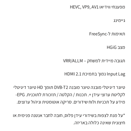
מפענחי ווידיאו HEVC, VP9, AV1
גיימינג
תאימות ל-FreeSync
מצב HGiG
תגובה מיידית למשחק – VRR/ALLM
Input Lag נמוך בתמיכת HDMI 2.1
טיונר דיגיטלי מובנה טיונר מובנה DVB-T2 תומך HD טיונר דיגיטלי
לקליטת ערוצי עידן +. תכנות / הקלטה / תזכורת לתוכנית. EPG-
מידע על תכניות ולוח שידורים. סריקה אוטומטית וניהול ערוצים.
*על מנת לצפות בשידורי עידן פלוס, חובה לחבר אנטנה פנימית או
חיצונית שאינה כלולה באריזה.