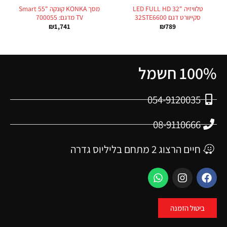
טלוויזיה "LED FULL HD 32
מסך KONKA קונקה "55 Smart
סקייוורט דגם 32STE6600
TV מדגם: 700055
₪
1,741
₪
789
100% חשמל
054-9120035
08-9110666
חיים הרצוג 2 מתחם בליליוס גדרה
ביטול הזמנה