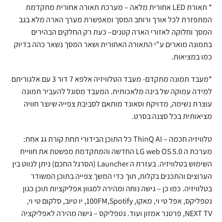
* תאורת LED אחורית מלאה – מערכת תאורה אחורית מתקדמת
המתפזרת לכל אורך ורוחב המסך ומאפשרת מערך הארה מלא בגב
המסך וחלוקה לאזורי הארה קטנים– כעת רק החלקים הבהירים
בתמונה מוארים ע"י התאורה האחורית ושאר המסך נשאר כהה בדיוק
כמו במציאות.
*מעבד תמונה מתקדם- מעבד הטלוויזיה אלפא 7 דור 3 עם אלגוריתם
למידה עמוקה של בינה מלאכותית. המעבד מסוגל להעביר תמונה
עוצרת נשימה, מדויקת וסאונד מותאם לסביבת צפייה שיוצר חוויה
מציאותית בכל סצנה בסרט.
טלוויזיה חכמה – ThinQ AI כל התוכן הבידורי תחת קורת גג אחת:
מערכת ה LG web OS 5.0 החדשה והמתקדמת מפשטת את חוויית
השימוש בטלוויזיה. בעזרת ה Launcher (הסרגל החכם) ניתן לנווט בין
הערוצים והתכנים בקלות, תוך כדי המשך צפייה בתוכן המשודר
בטלוויזיה. כמו כן – גישה נוחה ומהירה למגוון אפליקציות תוכן כגון
נטפליקס, אפל טי וי, מאקו, 100FM,Spotify, יו טיוב, סלקום טי וי,
NEXT TV, פרטנר אמזון ועוד. נטפליקס – גישה מהירה לאפליקציה