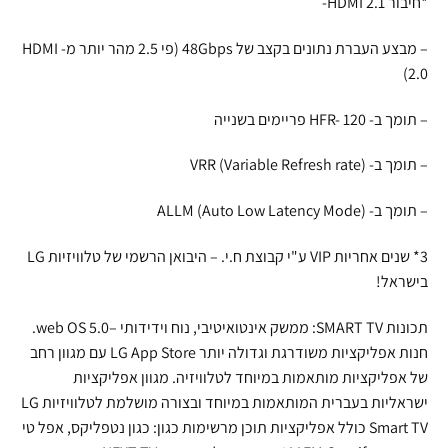
*חיבור HDMI 2.1-
– מבצע העברת נתונים בקצב של 48Gbps (פי 2.5 מהר יותר מ- HDMI
2.0)
– תומך ב- HFR- 120 פריימים בשנייה
– תומך ב- VRR (Variable Refresh rate)
– תומך ב- ALLM (Auto Low Latency Mode)
3* שנים אחריות VIP ע"י קבוצת ח.י. – היבואן הרשמי של טלוויזיות LG
בישראל!
תכונות SMART TV: ממשק אינטואיטיבי, נוח וידידותי –5.0 web OS.
חנות אפליקציות משודרגת וגדולה יותר LG App Store עם מגוון רחב
של אפליקציות מותאמות במיוחד לטלוויזיה. מגוון אפליקציות
ישראליות בעברית המותאמות במיוחד ובצורה מושלמת לטלוויזיות LG
Smart TV כולל אפליקציות תוכן מרשימות כגון: כגון נטפליקס, אפל טי