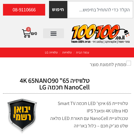
08-9110666
חיפוש
0
₪
0
עמוד הבית
/
טלוויזיות
/
טלוויזיה LG
טלוויזיה 65" 4K 65NANO90
NanoCell חכמה LG
טלוויזיית 65 אינץ' LED חכמה Smart TV
4K Ultra HD ופאנל IPS
טכנולוגיית NanoCell עם תאורת LED מלאה
שלט מג'יק חכם – כלול באריזה