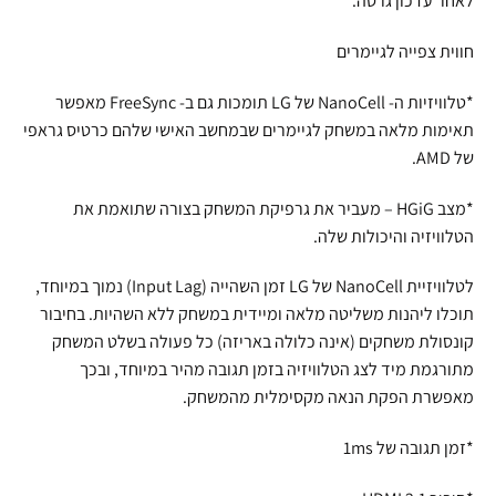
לאחר עדכון גרסה.
חווית צפייה לגיימרים
*טלוויזיות ה- NanoCell של LG תומכות גם ב- FreeSync מאפשר
תאימות מלאה במשחק לגיימרים שבמחשב האישי שלהם כרטיס גראפי
של AMD.
*מצב HGiG – מעביר את גרפיקת המשחק בצורה שתואמת את
הטלוויזיה והיכולות שלה.
לטלוויזיית NanoCell של LG זמן השהייה (Input Lag) נמוך במיוחד,
תוכלו ליהנות משליטה מלאה ומיידית במשחק ללא השהיות. בחיבור
קונסולת משחקים (אינה כלולה באריזה) כל פעולה בשלט המשחק
מתורגמת מיד לצג הטלוויזיה בזמן תגובה מהיר במיוחד, ובכך
מאפשרת הפקת הנאה מקסימלית מהמשחק.
*זמן תגובה של 1ms