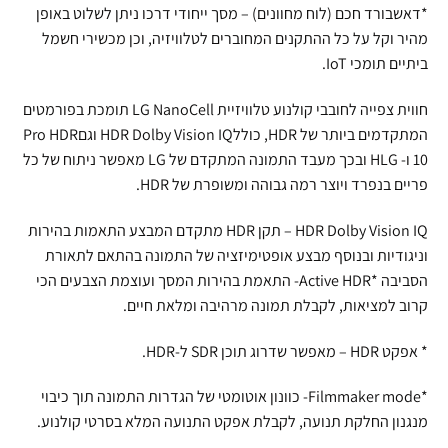
*דאשבורד חכם (לוח מחוונים) – מסך ייחודי דרכו ניתן לשלוט באופן
מהיר וקל על כל ההתקנים המחוברים לטלוויזיה, וכן מכשירי חשמל
ביתיים תומכי IoT.
חווית צפייה לחובבי קולנוע טלוויזיית LG NanoCell תומכת בפורמטים
המתקדמים ביותר של HDR, כוללHDR Dolby Vision IQ וגםPro HDR
10 ו- HLG ובכך מעבד התמונה המתקדם של LG מאפשר ניתוח של כל
פריים בנפרד ויוצר רמה גבוהה ומשופרת של HDR.
HDR Dolby Vision IQ – תקן HDR מתקדם המבצע התאמות בהירות
וניגודיות ובנוסף מבצע אופטימיזציה של התמונה בהתאם לתאורת
הסביבה *Active HDR- התאמת בהירות המסך ועוצמת הצבעים הכי
קרוב למציאות, לקבלת תמונה מרהיבה ומלאת חיים.
* אפקט HDR – מאפשר שדרוג תוכן SDR ל-HDR.
*Filmmaker mode- כוונון אוטומטי של הגדרות התמונה תוך כיבוי
מנגנון החלקת תנועה, לקבלת אפקט התנועה המלא בסרטי קולנוע.