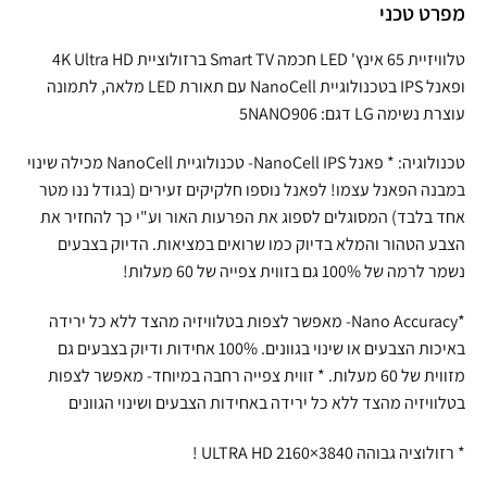
מפרט טכני
טלוויזיית 65 אינץ' LED חכמה Smart TV ברזולוציית 4K Ultra HD
ופאנל IPS בטכנולוגיית NanoCell עם תאורת LED מלאה, לתמונה
עוצרת נשימה LG דגם: 5NANO906
טכנולוגיה: * פאנל NanoCell IPS- טכנולוגיית NanoCell מכילה שינוי
במבנה הפאנל עצמו! לפאנל נוספו חלקיקים זעירים (בגודל ננו מטר
אחד בלבד) המסוגלים לספוג את הפרעות האור וע"י כך להחזיר את
הצבע הטהור והמלא בדיוק כמו שרואים במציאות. הדיוק בצבעים
נשמר לרמה של 100% גם בזווית צפייה של 60 מעלות!
*Nano Accuracy- מאפשר לצפות בטלוויזיה מהצד ללא כל ירידה
באיכות הצבעים או שינוי בגוונים. 100% אחידות ודיוק בצבעים גם
מזווית של 60 מעלות. * זווית צפייה רחבה במיוחד- מאפשר לצפות
בטלוויזיה מהצד ללא כל ירידה באחידות הצבעים ושינוי הגוונים
* רזולוציה גבוהה 3840×2160 ULTRA HD !