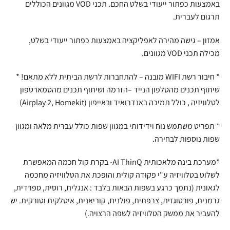
באמצעות כפתור ייעודי בשלט החכם. תכני VOD מגוונים הכוללים
תרגום לעברית.
אמזון – גישה מהירה לאפליקציה באמצעות כפתור ייעודי בשלט,
מכילה תכני VOD מגוונים.
* חיבור רשת WIFI מובנה – להתחברות לרשת הביתית ללא מתאם! *
שיתוף תכנים מהטלפון הנייד –הזרמה ושיתוף תכנים מהסמארטפון
לטלוויזיה , כולל תמיכה באנדרואיד ובאייפון (Airplay 2, Homekit)
* תפריט משתמש נוח וידידותי במגוון שפות כולל עברית מלאה ומגוון
שפות נוספות לבחירה.
*מערכת בינה מלאכותית AI ThinQ- בקרת קול חכמה המאפשרת
לשלוט בטלוויזיה ע"י פקודה קולית והופכת את הטלוויזיה מחכמה
לגאונית (נתמך כרגע בשפות הבאות בלבד : אנגלית, רוסית, ספרדית,
גרמנית, פורטוגזית, צרפתית, פולנית, קוריאנית, איטלקית וטורקית. יש
להעביר את ממשק הטלוויזיה לשפה הרצויה.)