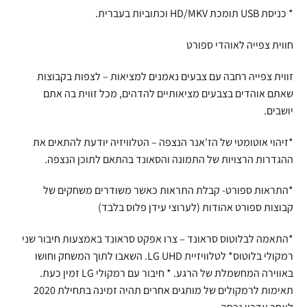
* כניסת USB תומכת HD/MKV וכתוביות בעברית.
חווית צפייה לאוהדי ספורט
זווית צפייה רחבה עם צבעים נאמנים למציאות – לצפות בקבוצות
שאתם אוהדים בצבעים מציאותיים להדהים, מכל זווית בה אתם
יושבים.
*זיהוי אוטומטי של הז'אנר הנצפה – הטלוויזיה יודעת להתאים את
ההגדרות הרצויות של התמונה והסאונד בהתאם לתוכן הנצפה.
*התראות ספורט- קבלת התראות כאשר משודרים משחקים של
קבוצות ספורט אהודות (לערוצי עידן פלוס בלבד)
*התאמה לבלוטוס סראונד – צרו אפקט סראונד באמצעות חיבור שני
רמקולי בלוטוס* לטלוויזיית LG UHD. השאבו לתוך המשחק וחושו
באווירה המחשמלת של הרגע. * חיבור עם רמקולי LG זמין כעת.
תאימות לרמקולים של מותגים אחרים תהיה זמינה בתחילת 2020