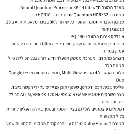
תמיכה ב 4K-120Hz בכל 4 כניסות ה HDMI2.1 המובנות .
מעבד תמונה חדש- Neural Quantum Processor 8K-14 bit
תמיכה ב Quantum HDRX32 עם תמיכה ב HDR10+
מנגנון השבחת תמונה ההופך כל שידור ל 8K בבינה מלאכותית AI ב 20
מנגנוני ניתוח.
אינדקס איכות תמונה PQI4900
פנל מונע השתקפויות המעניק זוויות צפייה Ultra רחבות וצבע שחור
עמוק במיוחד
Smart מתקדם , מערכת ממשק הפעלה חדש דור 2022 הכוללת כיול
תמונה חכם.
חלוקת המסך ל 4 מסכים Multi View ,תמיכה בשיחות וידיאו Google
Duo
שליטה בבית חכם, דפדפן, שיתוף תוכן מניידים על ידי הקשה בלבד.
מצב משחקים GAME MODE אוטומטי ALLM/VRR 4K-120 Hz הכולל
דשבורד חכם
רמקולים עוצמתיים 70Wגם בצידי המסך ובנוסף בחלקו העליון לחוויית
צליל מקצועית .
תמיכה ב Dolby Atmos מובנה ע"י הרמקולים המקומיים לחוויית שמע