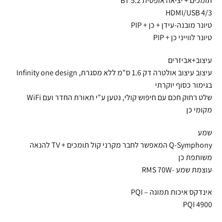
תומכים + יציאה אופטית BT 5.2
HDMI/USB 4/3
טיונר מובנה-עידן + כן + PIP
טיונר לווייני כן + PIP
עיצוב+אביזרים
עיצוב עיצוב אולטרה דק 1.6 ס"מ ללא מסגרת, Infinity one design
בגימור כסוף יוקרתי
שלט רחוק חכם עם חיפוש קולי, נטען ע"י תאורת החדר ועם WiFi
מקומי כן
שמע
Q-Symphony המאפשר לחבר מקרני קול תומכים + TV להנאה
משותפת כן
עוצמת שמע -RMS 70W
אינדקס איכות תמונה – PQI
PQI 4900