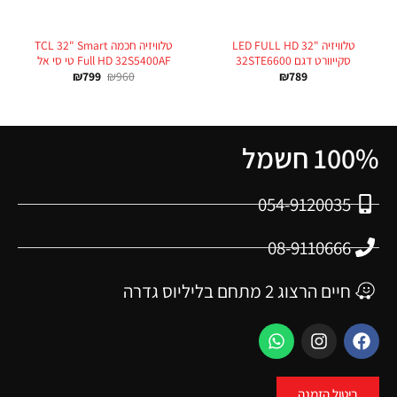
טלוויזיה "LED FULL HD 32
טלוויזיה חכמה TCL 32" Smart
סקייוורט דגם 32STE6600
Full HD 32S5400AF טי סי אל
₪
799
₪
960
₪
789
100% חשמל
054-9120035
08-9110666
חיים הרצוג 2 מתחם בליליוס גדרה
ביטול הזמנה