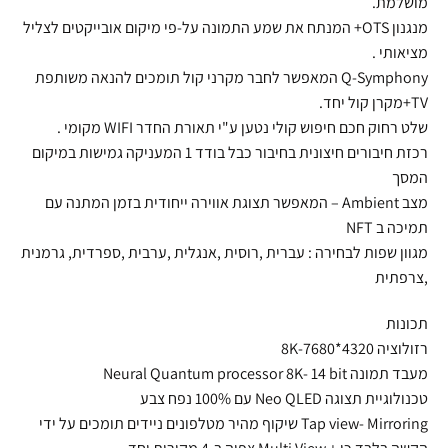
מושלמת.
מנגנון OTS+ המנתח את שמע התמונה על-פי מיקום אובייקטים לצליל
מציאותי .
Q-Symphony המאפשר לחבר מקרני קול תומכים להנאה משותפת
TV+מקרן קול יחד.
שלט רחוק חכם חיפוש קולי נטען ע"י תאורת החדר WIFI מקומי .
רכזת חיבורים חיצונית בחיבור כבל בודד 1 המעניקה גמישות במיקום
המסך
מצב Ambient – המאפשר תצוגת אווירה ייחודית בזמן המתנה עם
תמיכה ב NFT
מגוון שפות לבחירה : עברית ,רוסית ,אנגלית ,ערבית ,ספרדית, גרמנית
,צרפתית
תכונות
רזולוציה 8K-7680*4320
מעבד תמונה Neural Quantum processor 8K- 14 bit
טכנולוגיית תצוגה Neo QLED עם 100% נפח צבע
Tap view- Mirroring שיקוף מהיר מטלפונים ניידים תומכים על ידי