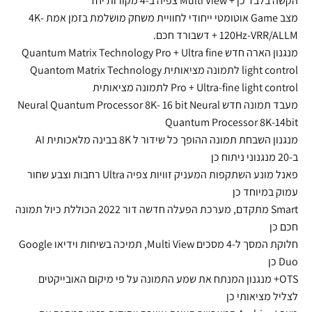
הקשה בלבד כן + Multi View צפיה ב-4 מקורות יחד
מצב Game אוטומטי ייחודי לחוויית משחק מושלמת בזמן אמת 4K-
120Hz-VRR/ALLM + דשבורד חכם.
מנגנון הארה חדש Quantum Matrix Technology Pro + Ultra fine
light control לתמונה מציאותית Quantom Matrix Technology
Pro + Ultra-fine light control לתמונה מציאותית
מעבד תמונה חדש Neural Quantum Processor 8K- 16 bit Neural
Quantum Processor 8K-14bit
מנגנון השבחת תמונה ההופך כל שידור ל 8K בבינה מלאכותית AI
ב-20 מנגנוני ניתוח כן
פאנל מונע השתקפות המעניק זוויות צפיה Ultra רחבות וצבע שחור
עמוק במיוחד כן
Smart מתקדם, מערכת הפעלה חדשה דור 2022 הכוללת כיול תמונה
חכם כן
חלוקת המסך ל-4 מסכים Multi View, תמיכה בשיחות וידיאו Google
Duo כן
OTS+ מנגנון המנתח את שמע התמונה על פי מיקום האובייקטים
לצליל מציאותי כן