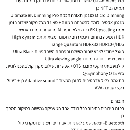
מצב Ambient המאפשר תצוגת אווירה ייחודית בזמן המתנה עם
תמיכה ב NFT כן
Micro Dimming מנגנון תאורה חכמה Ultimate 8K Dimming Pro
מנגנון אקטיבי לומד להשבחת תמונה + סאונד מכל מקור שידור בזמן
אמת 8K Upscaling בינה מלאכותית AI מבוססת המוח האנושי
HDR תמיכה בתחום דינמי רחב לתמונה מציאותית High dynamic
range Quantum HDRX32 HDR10+/HLG
פאנל ייחודי לצבע שחור מושלם והפחתת השתקפויות Ultra Black
זווית צפיה רחבה במיוחד Ultra viewing angle
קולנוע ביתי היקפי מובנה OTS+ אפשרות שילוב מקרן קול בטכנולוגיית
Q-Symphony OTS Pro
התאמת צליל אדפטיבית לתוכן המשודר Adaptive sound כן + ביטול
רעשי סביבה AVA
חיבורים
רכזת חיבורים בחיבור כבל בודד אחד המעניקה גמישות במיקום המסך
כן
Bluetooth- יציאת שמע לאזניות, אביזרים חיצוניים ומקרני קול