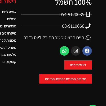
100% חשמל
בישול ו
אופה לחם
054-9120035
גרילים
08-9110666
טוסטרים ומ
מיקרוגלים ו
חיים הרצוג 2 מתחם בליליוס גדרה
מכונות קפה
מסחטות מיצ
פלטות שבת 
קומקומים
ביטול הזמנה
מדיניות החזרים כספיים והחזרות