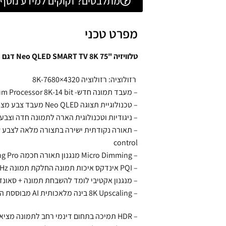
מתלבטים? זקוקים למידע נוסף? 
מפרט טכני
טלוויזיה "75 Neo QLED SMART TV 8K דגם QE75QN900B סמסונג SAMSUNG
רזולוציה: רזולוציה 8K-7680×4320
– מעבד תמונה חדש- Neural Quantum Processor 8K-14 bit
– טכנולוגיית תצוגה Neo QLED מעבד צבע מציאותי 100% צבעים אמיתי ללא צריבת תמונה
– ניגודיות וטכנולוגית הארה לתמונה חדה וצבע
control
– Micro Dimming מנגנון תאורה חכמה Ultimate 8K Dimming Pro
– PQI אינדקס איכות תמונה החלקת תמונה Hz + מעבד + פאנל 5000PQI
– מנגנון אקטיבי לומד להשבחת תמונה + סאונד
– 8K Upscaling בינה מלאכותית AI מבוססת המוח האנושי
– HDR תמיכה בתחום דינמי רחב לתמונה מציאותית Quantum HDRX64 /HDR10+/HLG