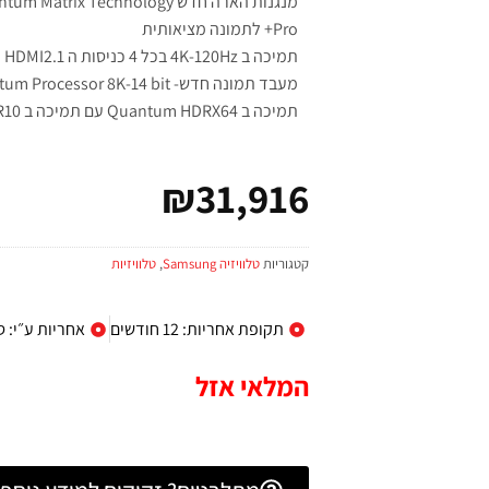
מנגנות הארה חדש trix Technology
Pro+ לתמונה מציאותית
תמיכה ב 4K-120Hz בכל 4 כניסות ה HDMI2.1 המובנות .
מעבד תמונה חדש- Neural Quantum Processor 8K-14 bit
תמיכה ב Quantum HDRX64 עם תמיכה ב HDR10+
₪
31,916
קטגוריות
טלוויזיה Samsung
,
טלוויזיות
תקופת אחריות: 12 חודשים
אחריות ע״י: ס
המלאי אזל