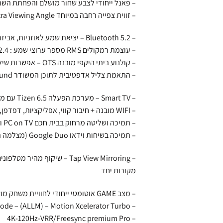
– פאנל ייחודי לצבע שחור מושלם והפחתת השתקפויות ck
– זווית צפייה רחבה במיוחד Ultra Viewing Angle
– Bluetooth 5.2 – יציאת שמע לאוזניות, אביזרים חיצוניים ומקרני קול תומכים + יציאה אופטית
– עוצמת רמקולים RMS מספר ערוצי שמע : 90W Ch 6.2.4 כולל ואפר עוצמתי מובנה
– קולנוע ביתי היקפי מובנה OTS – אפשרות שילוב מקרן קול בטכנולוגיית Q-Symphony
– התאמת צליל אדפטיבית לתוכן המשודר Adaptuve Sound: כן OTS Pro
– Smart TV – מערכת הפעלה Tizen 6.5 עם ממשק דור חדש 2022
– WIFI מובנה + חיבור קווי, אפליקציות, דפדפן, שיתוף ושיקוף תוכן Smart things
– תמיכה ושליטה מרחוק בבית חכם PC on TV וכיול תמונה חכם + תמיכה ב- Apple AirPlay2
– תמיכה בשיחות וידאו Google Duo (מצלמה תואמת לרכישה בנפרד)
מקורות יחד
– מצב GAME אוטומטי ייחודי לחוויית משחק מושלמת בזמן אמת
– Auto Low Latency Mode – (ALLM) – Motion Xcelerator Turbo
– 4K-120Hz-VRR/Freesync premium Pro