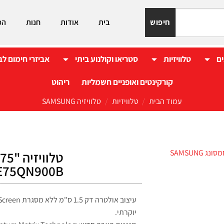
חיפוש
בית
אודות
חנות
המ
ים
טלוויזיות
סטריאו וקולנוע ביתי
אביזרי חימום לב
קורקינטים ואופניים חשמליות
ריהוט
עמוד הבית
/
טלוויזיות
/
טלוויזיה SAMSUNG
QE75QN900B סמסונג UNG
יוקרתי.