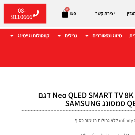
08-
0
גזין
יצירת קשר
₪
0
9110666
ית
מיזוג ומאווררים
גרילים
קונסולות וגיימינג
טלוויזיה "75 Neo QLED SMART TV 8K דגם
SAMS
עיצוב אולטרה דק 1.5 ס"מ ללא מסגרת infinity Screen ללא גבולות בגימור כסוף