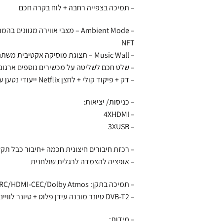
– תמיכה בצפייה רחבה + לוח בקרה חכם
– Ambient Mode – מצבי אווירה מ
NFT
– Music Wall – תצוגת מוסיקה אקטיבית משתנה
– שלט חכם לשליטה על מכשירים נוספים ארגונו
– דק + פיקוד קולי + לחצן Netflix ייעודי נטען ע"י תאורת החדר ו-WIFI סביבתי
– כניסות/ יציאות:
– 4XHDMI
– 3XUSB
– רכזת חיבורים חיצונית חכמה +חיבור כבל תקשו
– אופציה להצמדה לרגלית שולחנית
– תמיכה בתקן: HDMI2.1/eARC/HDMI-CEC/Dolby Atmos בכל 4 הכניסות – Dolby Atmos מובנה
– DVB-T2 טיונר מובנה עידן פלוס + טיונר לווייני + PIP
– מידות: