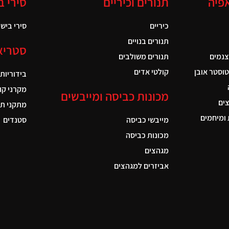
אפיה
תנורים וכיריים
סירי ב
כיריים
סירי בישול
תנורים בנויים
סטריא
צנמים
תנורים משולבים
טוסטר אובן
קולטי אדים
בידוריות
מקרני קו
מכונות כביסה ומייבשים
ים
מתקני תל
ומיחמים
מייבשי כביסה
סטנדים
מכונות כביסה
מגהצים
אביזרים למגהצים