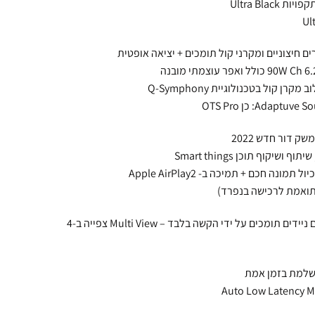
Ultra Bla
– Tap View Mirroring – שיקוף מהיר מטלפונים ניידים תומכים על ידי הקשה בלבד – Multi View צפייה ב-4