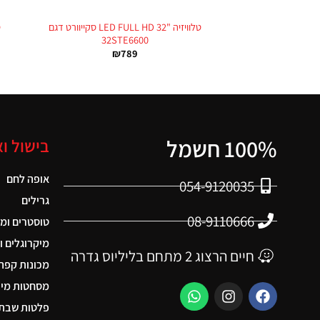
טלוויזיה "LED FULL HD 32 סקייוורט דגם
32STE6600
₪
789
100% חשמל
בישול ו
אופה לחם
054-9120035
גרילים
08-9110666
טוסטרים ומ
מיקרוגלים ו
חיים הרצוג 2 מתחם בליליוס גדרה
מכונות קפה
מסחטות מיצ
פלטות שבת 