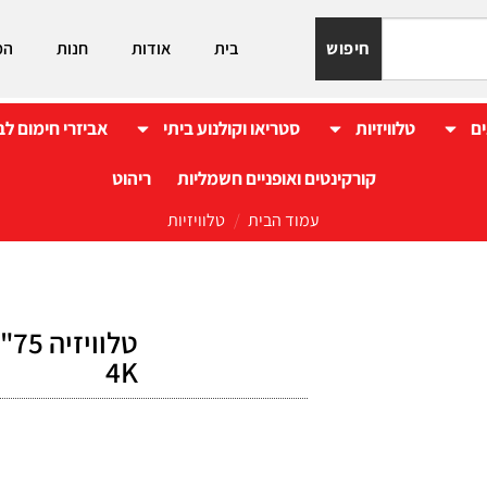
חיפוש
בית
אודות
חנות
המ
ים
טלוויזיות
סטריאו וקולנוע ביתי
אביזרי חימום לב
קורקינטים ואופניים חשמליות
ריהוט
עמוד הבית
/
טלוויזיות
4K