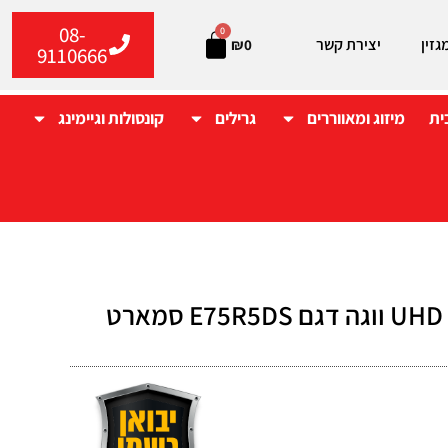
08-
0
גזין
יצירת קשר
₪
0
9110666
ית
מיזוג ומאווררים
גרילים
קונסולות וגיימינג
טלוויזיה 75" UHD ווגה דגם E75R5DS סמארט