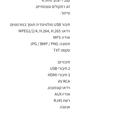
קצב ריענון: 6.5ms
זוג רמקולים עוצמתיים.
טיימר.
חיבור USB מולטימדיה תומך בפורמטים:
וידאו: MPEG1/2/4, H.264, H.265
אודיו: MP3
תמונה: JPG / BMP / PNG
טקסט TXT
חיבורים:
2 חיבורי USB
3 חיבורי HDMI
AV RCA
וידאו קונפוננט.
אודיו AUX
רשת RJ45
אנטנה.