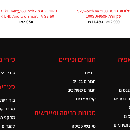
טלוויזיה חכמה 100" Skyworth 4K
טלוויזיה חכמה uki Energy 60 Inch
סקייוורת 100SUF958P
4K UHD Android Smart TV SE-60
₪
2,050
₪
11,493
₪
12,900
אפיה
תנורים וכיריים
סירי ב
כיריים
סירי בישול
תנורים בנויים
סטריא
צנמים
תנורים משולבים
טוסטר אובן
קולטי אדים
בידוריות
מקרני קו
מכונות כביסה ומייבשים
ים
מתקני תל
ומיחמים
מייבשי כביסה
סטנדים