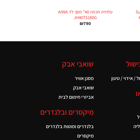
Suz
טלויזיה חכמה 40" מסך לד AIWA
JH40TS180G
₪
790
ישול
שואבי אבק
 / אידוי / טיגון
מסנן אוויר
שואבי אבק
ו
אביזרי חימום לבית
מיקסרים ובלנדרים
ל
יה
בלנדרים ומוטות בלנדרים
מיקסרים