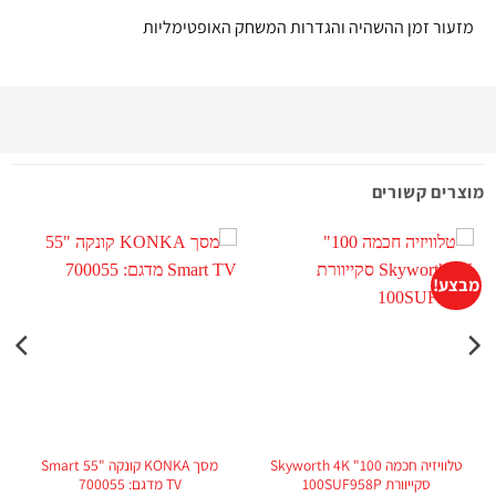
מזעור זמן ההשהיה והגדרות המשחק האופטימליות
מוצרים קשורים
מבצע!
מ
טלוויזיה חכמה 100" Skyworth 4K
מסך KONKA קונקה "55 Smart
סקייוורת 100SUF958P
TV מדגם: 700055