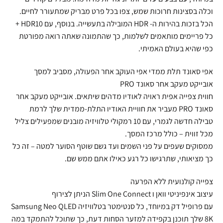
וכלה בסצינות חרוכות שמש, צפו בכל פרט מבריק שמתעורר לחיים.
הכל בזכות בהירות ה- HDR המובילה בתעשייה. בנוסף, עם HDR10 +
כל פריימים מותאמים לשלמות, כך שהתמונה שאתה רואה מפורטת
כפי שהיא בעולם האמיתי.
אפי סאונד תלת ממדי אפי העוקב אחר הפעולה, מסביב למסך
אובייקט מעקב אחר סאונד PRO
חווית צפייה אפית ראויה לאודיו מדהים שיתאים. אובייקט מעקב אחר
סאונד PRO מעביר את חוויית האודיו התלת-ממדית שלך לרמת
טבילה חדשה לגמרי, עם 10 רמקולי טלוויזיה מובנים שמפעילים צליל
מכל זווית – כולל מרכז המסך.
ממסוקים שעפים על פני השמים ועד גשם שוטף הסוער למטה – זה כל
כך מציאותי, שתרגישו כל רגע כאילו אתם ממש שם.
צפייה קולנועית ללא הפרעה
עיצוב אינפיניטי וואן ו Slim One Connect הניתן לצירוף
עם פרופיל דק במיוחד, כל סנטימטר בטלוויזיה Samsung Neo QLED
8K שלך תוכנן בקפידה למזער הסחות דעת, כך שתוכל להתמקד במה