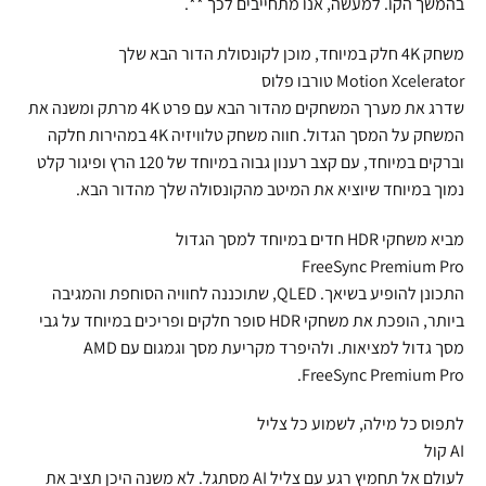
בהמשך הקו. למעשה, אנו מתחייבים לכך **.
משחק 4K חלק במיוחד, מוכן לקונסולת הדור הבא שלך
Motion Xcelerator טורבו פלוס
שדרג את מערך המשחקים מהדור הבא עם פרט 4K מרתק ומשנה את
המשחק על המסך הגדול. חווה משחק טלוויזיה 4K במהירות חלקה
וברקים במיוחד, עם קצב רענון גבוה במיוחד של 120 הרץ ופיגור קלט
נמוך במיוחד שיוציא את המיטב מהקונסולה שלך מהדור הבא.
מביא משחקי HDR חדים במיוחד למסך הגדול
FreeSync Premium Pro
התכונן להופיע בשיאך. QLED, שתוכננה לחוויה הסוחפת והמגיבה
ביותר, הופכת את משחקי HDR סופר חלקים ופריכים במיוחד על גבי
מסך גדול למציאות. ולהיפרד מקריעת מסך וגמגום עם AMD
FreeSync Premium Pro.
לתפוס כל מילה, לשמוע כל צליל
AI קול
לעולם אל תחמיץ רגע עם צליל AI מסתגל. לא משנה היכן תציב את