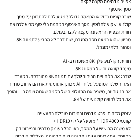
צפייה מדהימה מקצה לקצה
מסך אינסוף
שובר קופות גדול או התאמה גדולה? מגיע להם להתבונן על מסך
קולנועי שקוע לחלוטין. מסך האינסוף המהמם בלי סוף מביא לכם את
חווית הצפייה הראשונה מקצה לקצה בעולם.
מכיוון שהוא כמעט חסר מסגרת, שום דבר לא מפריע לתמונה 8K
וטהור ובלתי מוגבל.
חוויית הקולנוע שלך 8K משופרת ב- AI
מעבד קוואנטום של סמסונג 8K
שדרג את כל חוויית הבידור שלך עם תמונה 8K מהונדסת. המעבד
האדיר שלנו המופעל על ידי AI מכוונן אוטומטית את הבהירות, מחדד
את הניגודיות, משפר את הרזולוציה של כל מה שאתה צופה בו – והופך
את הכל לחוויה קולנועית של 8K.
עומק מדהים, פרט מדהים ובהירות מובילה בתעשייה
קוונטי HDR 4000 * מופעל על ידי HDR10 +
לא משנה מה שיש על המסך, ראו הכל בעומק מדהים ובפירוט דק
במיוחד, עם צבעים עזים יותר וניגודיות מדהימה. מצללים קודרים