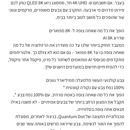
בעבר. אם חשבתם ש- 4K UHD חד, סמסונג ניאו QLED 8K נותן לכם
פירוט מדהים פי ארבעה. התקרב עם צבעים משופרים, מרקמים וגווני
עור שהופכים כל מושב לטוב ביותר בבית.
הופך את כל מה שאתה צופה ל- 8K מפוארים
שדרוג AI 8K
המעבד החזק ביותר שלנו עד כה משדרג את הרזולוציה של כל מה
שאתה צופה בו עד 8K מפואר – גם אם הוא לא צולם כך. אלגוריתמים
מתקדמים מבוססי AI מותאמים לשחזור כל פרט, פיקסל אחר פיקסל,
כדי להפיח חיים חדשים במועדפים הישנים שלך.
צבע קולנועי העשוי מלמעלה ממיליארד גוונים
100% נפח צבע עם נקודה קוונטית *
הפוך את כל מה שאתה צופה באמת מרהיב. עם 100% נפח צבע *,
תקבל את המגוון הרחב ביותר של צבעים אמיתיים – לא משנה באילו
תנאים אתה צופה בטלוויזיה.
טכנולוגיית התצוגה של Quantum Dot, בניגוד לאחרים, מסוגלת
להפוך את האור לנשימה. צבע שייראה מרשים באותה עשר שנים