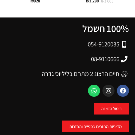
₪
928
₪
3,290
₪
3,603
100% חשמל
054-9120035
08-9110666
חיים הרצוג 2 מתחם בליליוס גדרה
ביטול הזמנה
מדיניות החזרים כספיים והחזרות