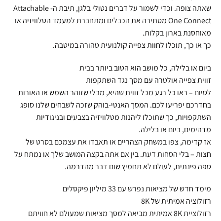
שאתה צופה. וכדי לשמור על דברים נטולי בלגן, תיבת ה- Attachable
One Connect מסתירה את הכבלים ומתחברת למעמד הטלוויזיה או
מאוחסנת בארון בקלות.
כך או כך, תוכלו לחוות צפייה קולנועית טהורה במיטבה.
ביום או בלילה, כל מושב הוא הטוב ביותר בבית
זווית צפייה אולטרה עם מסך נגד השתקפות
לסיום – ראו כל רגע מכל זווית שהיא, מבלי שזוהר השמש או האורות
בחדרכם יפריעו לכם. המסך האנטי-בוהק שזכה לשבחים שלנו סופג
השתקפויות, כך שתוכלו ליהנות מטלוויזיה בצבעים ובניגודיות
מדהימים, ביום או בלילה.
אז קדימה, צפו במשחק הצהריים או תאבדו את עצמכם בסרט של
חצות – בלי הסחות דעת. בין אם אתה בקצה המושב שלך או נמתח על
ספה פינתית, לעולם לא תחמיץ שום דבר מהדרמה.
מימד חדש של מציאות נפרש עם 33 מיליון פיקסלים
רזולוציה אמיתית של 8K
רזולוציית 8K אמיתית מביאה למסך מציאות שמעולם לא חוויתם