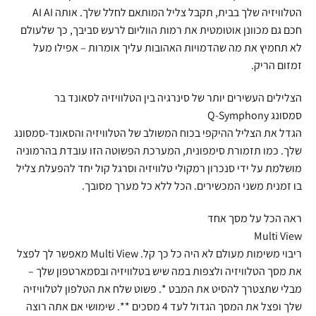
הטלוויזיה שלך בבית, תקבל צליל המותאם לחלל שלך. אותה AI AI
חכם גם מכוונן אוטומטית את רמות הווליום לרעש סביבך, כך שלעולם
לא תחמיץ את מה שהדמויות האהובות עליך אומרות – אפילו מעל
זמזום הריק.
הצלילים העשירים יותר של סינרגיה בין הטלוויזיה לסאונד בר
סמסונג Q-Symphony
הגדל את הצליל ההיקפי בכוח המשולב של הטלוויזיה והסאונד-סמסונג
שלך. כמו תזמורת סימפונית, המערכת הפשוטה הזו עובדת בהרמוניה
מושלמת על ידי סנכרון רמקולי טלוויזיה וסרגל קול יחד להפעלת צליל
בו זמנית משני המכשירים. הכל ללא כל מערך מסובך.
ראה הכל על מסך אחד
Multi View
ריבוי משימות מעולם לא היה כל כך קל. Multi View מאפשר לך לפצל
את מסך הטלוויזיה ולצפות במה שיש בטלוויזיה ובסמארטפון שלך –
מבלי שתצטרך להסיט את המבט *. פשוט שלח את הטלפון לטלוויזיה
שלך ופצל את המסך הגדול לעד 4 מסכים **. שימושי אם אתה רוצה