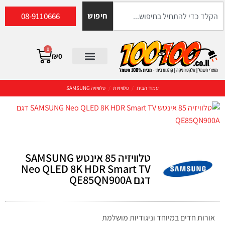
08-9110666
חיפוש
0
₪
0
עמוד הבית
/
טלוויזיות
/
טלוויזיה SAMSUNG
טלוויזיה 85 אינטש SAMSUNG
Neo QLED 8K HDR Smart TV
דגם QE85QN900A
אורות חדים במיוחד וניגודיות מושלמת