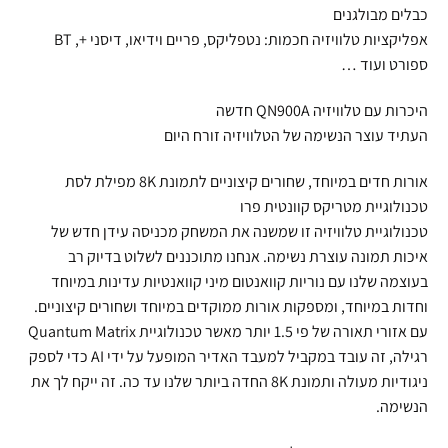
כבלים מבולגנים
אפליקציות טלוויזיה חכמות: נטפליקס, פריים וידיאו, דיסני +, BT
ספורט ועוד …
היכרות עם טלוויזיה QN900A חדשה
העתיד עוצר הנשימה של הטלוויזיה זורח היום
אורות חדים במיוחד, שחורים קיצוניים לתמונת 8K מפילת לסת
טכנולוגיית מטריקס קוונטית פרו
טכנולוגיית טלוויזיה זו שמשנה את המשחק מכניסה עידן חדש של
איכות תמונה עוצרת נשימה. אנחנו מתוכננים לשלוט בדיוק רב
בעוצמה שלנו עם נוריות קוואנטום מיני קוואנטיות עדינות במיוחד
וחדות במיוחד, ומספקות אורות ממוקדים במיוחד ושחורים קיצוניים.
עם אזורי תאורה של פי 1.5 יותר מאשר טכנולוגיית Quantum Matrix
רגילה, זה עובד במקביל למעבד האדיר המופעל על ידי AI כדי לספק
ניגודיות מעולה ותמונת 8K החדה ביותר שלנו עד כה. זה ייקח לך את
הנשימה.