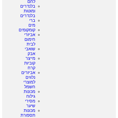
לחם
בלנדרים
ומוטות
בלנדרים
ברי
מים
קומקומים
אביזרי
חימום
לבית
שואבי
אבק
מייצר
קוביות
קרח
אביזרים
נלווים
למוצרי
חשמל
מכונות
גילוח
מסירי
שיער
מכונות
תספורת