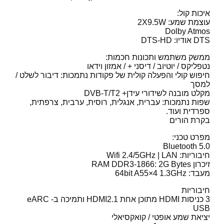
איכות קול:
עוצמת שמע: 2X9.5W
Dolby Atmos
DTS
אודיו:
-HD
DTS
ממשק משתמש ותכונות חכמות:
נטפליקס / יוטיוב / דיסני + / אמזון וידאו
חיפוש קולי והפעלה קולית של פקודות נתמכות: דיבור לשלט /
למסך
מקלט מובנה לשידורי עידן+
-T/T2
DVB
שפות נתמכות: עברית, אנגלית, רוסית, ערבית, צרפתית,
ספרדית ועוד.
בקרת הורים
מפרט טכני:
Bluetooth 5.0
חיבוריות: Wifi 2.4/5GHz |
LAN
זיכרון
DDR3-1866: 2G Bytes
RAM
מעבד: 64bit A55×4 1.3GHz
חיבוריות
3 כניסות
HDMI
מתוכן אחת HDMI2.1 ותמיכה ב- eARC
USB
יציאת שמע אופטי / קואקסיאלי