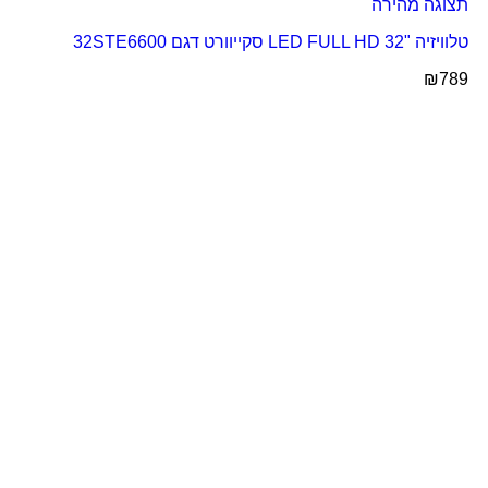
תצוגה מהירה
טלוויזיה "LED FULL HD 32 סקייוורט דגם 32STE6600
₪
789