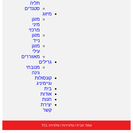
תליה
סטנדים
מיזוג
מזגן
מיני
מרכזי
מזגן
נייד
מזגן
עילי
מאווררים
גרילים
מטבחי
גינה
קונסולות
וגיימיניג
בית
אודות
חנות
יצירת
קשר
עמוד הבית
/
טלוויזיות
/
טלוויזיה TCL