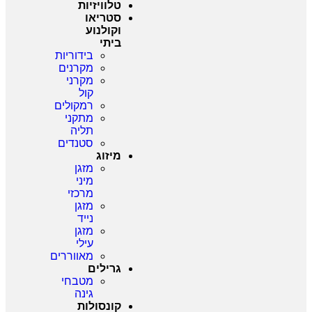
טלוויזיות
סטריאו
וקולנוע
ביתי
בידוריות
מקרנים
מקרני
קול
רמקולים
מתקני
תליה
סטנדים
מיזוג
מזגן
מיני
מרכזי
מזגן
נייד
מזגן
עילי
מאווררים
גרילים
מטבחי
גינה
קונסולות