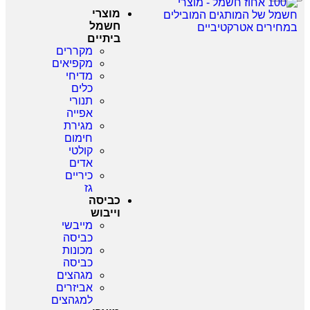
מוצרי
חשמל
ביתיים
מקררים
מקפיאים
מדיחי
כלים
תנורי
אפייה
מגירת
חימום
קולטי
אדים
כיריים
גז
כביסה
וייבוש
מייבשי
כביסה
מכונות
כביסה
מגהצים
אביזרים
למגהצים