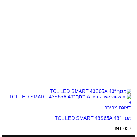
+
תצוגה מהירה
מסך “43 TCL LED SMART 43S65A
₪
1,037