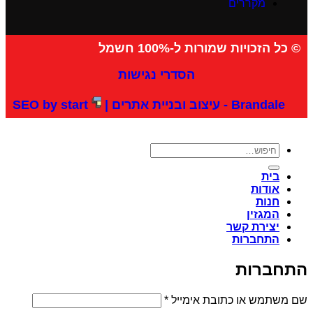
מקררים
© כל הזכויות שמורות ל-100% חשמל
הסדרי נגישות
Brandale - עיצוב ובניית אתרים |
SEO by start
בית
אודות
חנות
המגזין
יצירת קשר
התחברות
התחברות
שם משתמש או כתובת אימייל
*