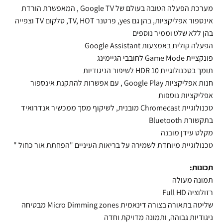
מערכת הפעלה הטובה בעולם של Google TV , המאפשרת הורדת
אינספור אפליקציות, בהן גם
yes, פרטנר TV,
HOT
, סלקום TV וצפייה
בהן ללא שלט וממיר נוספים
הפעלה קולית באמצעות Google Assistant
פונקציית Game Mode לחובבי הגיימינג
תומך בטכנולוגיית 10
HDR
לשיפור הניגודיות
חנות אפליקציות Google Play , עם אפשרות להתקנת אינספור
אפליקציות נוספות
טכנולוגיית Chromecast מובנית, לשיקוף מסך ממכשיר אנדרואיד
בתקשורת Bluetooth
מקלט עידן מובנה
טכנולוגיית מיוחדת לשמירה על בריאות העיניים "הפחתת אור כחול "
תכונות:
תמונה מעולה
רזולוציה Full HD
שליטה בתאורה בצורה דינאמית Micro Dimming zones מבטיחה
ניגודיות גבוהה, ותמונה מדויקת וחדה