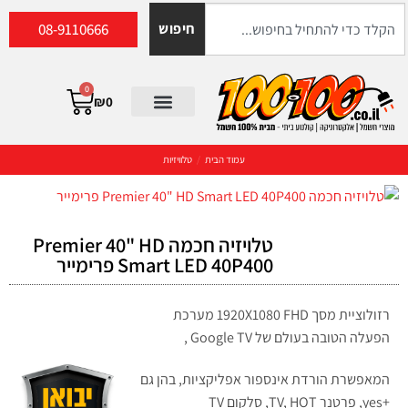
08-9110666
חיפוש
0
₪
0
עמוד הבית
/
טלוויזיות
טלויזיה חכמה Premier 40" HD
Smart LED 40P400 פרימייר
רזולוציית מסך 1920X1080
FHD
מערכת
הפעלה הטובה בעולם של Google TV ,
המאפשרת הורדת אינספור אפליקציות, בהן גם
+yes, פרטנר TV,
HOT
, סלקום TV