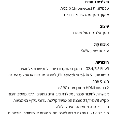
פיצ’רים נוספים
טכנולוגיית Chromecast מובנית
שיקוף מסך ממכשיר אנדרואיד
עיצוב
מסך אלגנטי נטול מסגרת
איכות קול
עוצמת שמע 2X8W
חיבוריות
G2.4/5 5 Fi-Wi – התקן המתקדם ביותר לתקשורת אלחוטית
קישוריות 5.1 Bluetooth out & in, לחיבור אוזניות או אמצעי האזנה
חיצוני אחר
2 כניסות
HDMI
מתוכן אחת eARC
אפשרות לחיבור עכבר , מקלדת ואביזרים נוספים , ללא מחשב חיצוני
מקלט 2T/T-
DVB
מובנה המאפשר קליטת ערוצי עידן+ באמצעות
חיבור אנטנה מתאימה *אינה כלולה
חיבור 2.0
USB
עם נגן מדיה לסרטונים, תמונות או מוסיקה. פורמטים