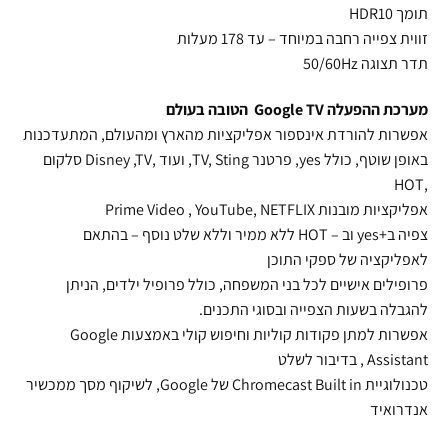
תומך HDR10
זווית צפייה רחבה במיוחד – עד 178 מעלות
תדר תצוגה 50/60Hz
מערכת ההפעלה Google TV הטובה בעולם
אפשרות להורדת אינספור אפליקציות מהארץ ומהעולם, המתעדכנות
באופן שוטף, כולל
yes, פרטנר TV, Sting, ועוד ,Disney
,TV סלקום
HOT
,
אפליקציות מובנות Prime Video , YouTube,
NETFLIX
צפיה ב+yes וב –
HOT
ללא ממיר וללא שלט נוסף – בהתאם
לאפליקציה של ספקי התוכן
פרופילים אישיים לכל בני המשפחה, כולל פרופיל ילדים, הניתן
להגבלה בשעות הצפייה ובסוגי התכנים.
אפשרות למתן פקודות קוליות וחיפוש קולי באמצעות Google
Assistant , בדיבור לשלט
טכנולוגיית Chromecast Built in של Google, לשיקוף מסך ממכשיר
אנדרואיד