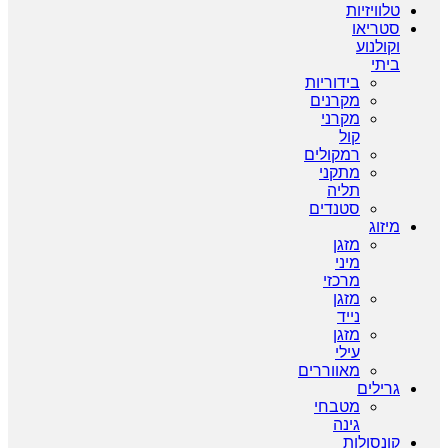
טלוויזיות
סטריאו
וקולנוע
ביתי
בידוריות
מקרנים
מקרני
קול
רמקולים
מתקני
תליה
סטנדים
מיזוג
מזגן
מיני
מרכזי
מזגן
נייד
מזגן
עילי
מאווררים
גרילים
מטבחי
גינה
קונסולות