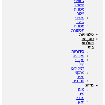
למוצרי
חשמל
מכונות
גילוח
מסירי
שיער
מכונות
תספורת
טלוויזיות
סטריאו
וקולנוע
ביתי
בידוריות
מקרנים
מקרני
קול
רמקולים
מתקני
תליה
סטנדים
מיזוג
מזגן
מיני
מרכזי
מזגן