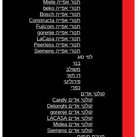
תנור אפייה Miele
תנורי אפייה beko
תנורי אפייה Bosch
תנורי אפייה Constructa
תנורי אפייה Fujicom
תנורי אפייה gorenje
תנורי אפייה LaCasa
תנורי אפייה Peerless
תנורי אפייה Siemens
לפי סוג
בנוי
משולב
דו תאי
פירוליטי
כפרי
קולטי אדים
קולטי אדים Candy
קולטי אדים Delonghi
קולטי אדים gorenje
קולטי אדים LACASA
קולטי אדים Midea
קולטי אדים Siemens
מגירת חימום