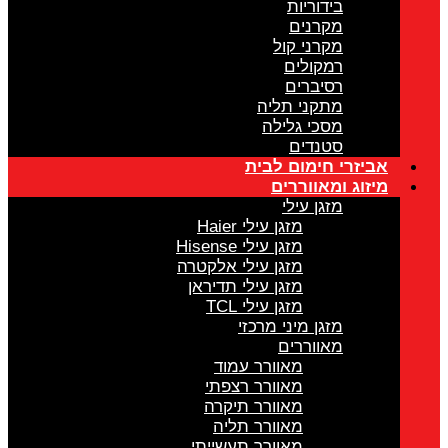
בידוריות
מקרנים
מקרני קול
רמקולים
רסיברים
מתקני תליה
מסכי גלילה
סטנדים
אביזרי חימום לבית
מיזוג ומאווררים
מזגן עילי
מזגן עילי Haier
מזגן עילי Hisense
מזגן עילי אלקטרה
מזגן עילי תדיראן
מזגן עילי TCL
מזגן מיני מרכזי
מאווררים
מאוורר עמוד
מאוורר רצפתי
מאוורר תיקרה
מאוורר תליה
מאוורר תעשייתי