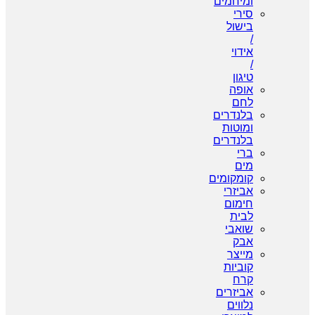
ומיחמים
סירי
בישול
/
אידוי
/
טיגון
אופה
לחם
בלנדרים
ומוטות
בלנדרים
ברי
מים
קומקומים
אביזרי
חימום
לבית
שואבי
אבק
מייצר
קוביות
קרח
אביזרים
נלווים