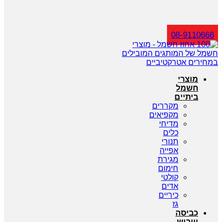
חיפוש
08-9110666
מוצרי
חשמל
ביתיים
מקררים
מקפיאים
מדיחי
כלים
תנורי
אפייה
מגירת
חימום
קולטי
אדים
כיריים
גז
כביסה
וייבוש