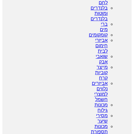
לחם
בלנדרים
ומוטות
בלנדרים
ברי
מים
קומקומים
אביזרי
חימום
לבית
שואבי
אבק
מייצר
קוביות
קרח
אביזרים
נלווים
למוצרי
חשמל
מכונות
גילוח
מסירי
שיער
מכונות
תספורת