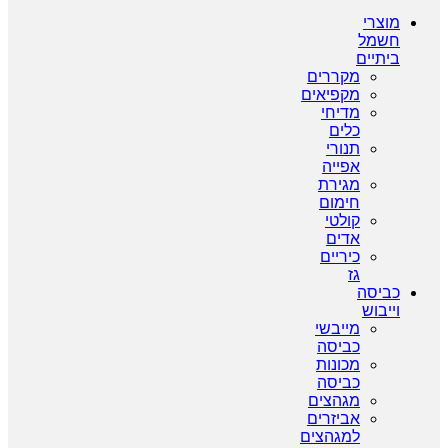
מוצרי
חשמל
ביתיים
מקררים
מקפיאים
מדיחי
כלים
תנורי
אפייה
מגירת
חימום
קולטי
אדים
כיריים
גז
כביסה
וייבוש
מייבשי
כביסה
מכונות
כביסה
מגהצים
אביזרים
למגהצים