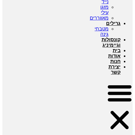
נייד
מזגן
עילי
מאווררים
גרילים
מטבחי
גינה
קונסולות
וגיימיניג
בית
אודות
חנות
יצירת
קשר