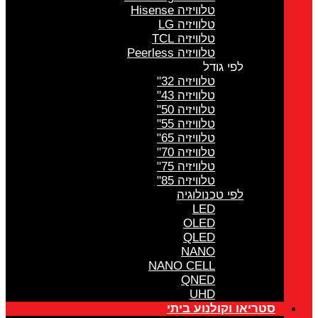
טלוויזיה Hisense
טלוויזיה LG
טלוויזיה TCL
טלוויזיה Peerless
לפי גודל
טלוויזיה 32"
טלוויזיה 43"
טלוויזיה 50"
טלוויזיה 55"
טלוויזיה 65"
טלוויזיה 70"
טלוויזיה 75"
טלוויזיה 85"
לפי טכנולוגיה
LED
OLED
QLED
NANO
NANO CELL
QNED
UHD
סטריאו וקולנוע ביתי