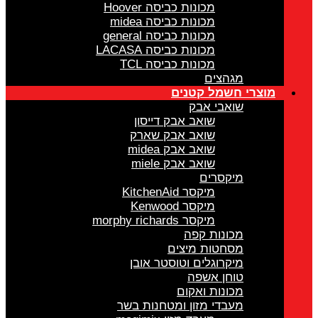
מכונות כביסה Hoover
מכונות כביסה midea
מכונות כביסה general
מכונות כביסה LACASA
מכונות כביסה TCL
מגהצים
מוצרי חשמל קטנים
שואבי אבק
שואב אבק דייסון
שואב אבק שארק
שואב אבק midea
שואב אבק miele
מיקסרים
מיקסר KitchenAid
מיקסר Kenwood
מיקסר morphy richards
מכונות קפה
מסחטות מיצים
מיקרוגלים וטוסטר אובן
טוחן אשפה
מכונות ואקום
מעבדי מזון ומטחנות בשר