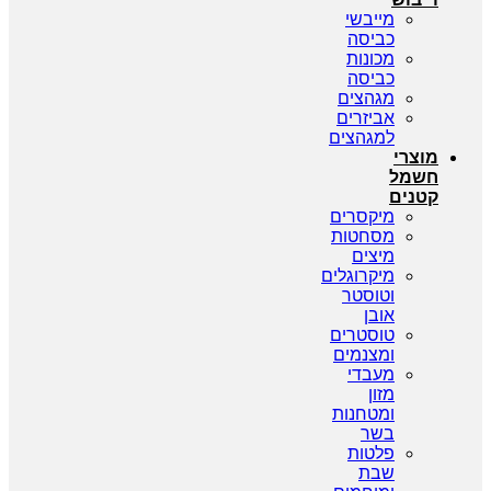
מייבשי
כביסה
מכונות
כביסה
מגהצים
אביזרים
למגהצים
מוצרי
חשמל
קטנים
מיקסרים
מסחטות
מיצים
מיקרוגלים
וטוסטר
אובן
טוסטרים
ומצנמים
מעבדי
מזון
ומטחנות
בשר
פלטות
שבת