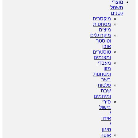
מוצרי
חשמל
קטנים
מיקסרים
מסחטות
מיצים
מיקרוגלים
וטוסטר
אובן
טוסטרים
ומצנמים
מעבדי
מזון
ומטחנות
בשר
פלטות
שבת
ומיחמים
סירי
בישול
/
אידוי
/
טיגון
אופה