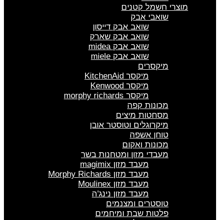
מוצרי חשמל קטנים
שואבי אבק
שואב אבק דייסון
שואב אבק שארק
שואב אבק midea
שואב אבק miele
מיקסרים
מיקסר KitchenAid
מיקסר Kenwood
מיקסר morphy richards
מכונות קפה
מסחטות מיצים
מיקרוגלים וטוסטר אובן
טוחן אשפה
מכונות ואקום
מעבדי מזון ומטחנות בשר
מעבד מזון magimix
מעבד מזון Morphy Richards
מעבד מזון Moulinex
מעבד מזון נינג'ה
טוסטרים ומצנמים
פלטות שבת ומיחמים