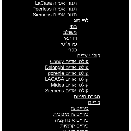
תנורי אפייה LaCasa
תנורי אפייה Peerless
תנורי אפייה Siemens
לפי סוג
בנוי
משולב
דו תאי
פירוליטי
כפרי
קולטי אדים
קולטי אדים Candy
קולטי אדים Delonghi
קולטי אדים gorenje
קולטי אדים LACASA
קולטי אדים Midea
קולטי אדים Siemens
מגירת חימום
כיריים
כיריים גז
כיריים גז מזכוכית
כיריים אינדוקציה
כיריים קרמיות