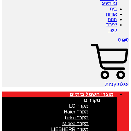
וגיימיניג
בית
אודות
חנות
יצירת
קשר
0
₪
0
עגלת קניות
מוצרי חשמל ביתיים
מקררים
מקרר LG
מקרר Haier
מקרר beko
מקרר Midea
מקרר LIEBHERR