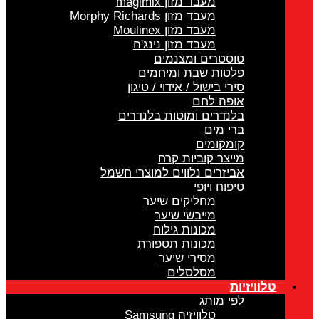
מעבד מזון magimix
מעבד מזון Morphy Richards
מעבד מזון Moulinex
מעבד מזון נינג'ה
טוסטרים ומצנמים
פלטות שבת ומיחמים
סירי בישול / אידוי / טיגון
אופה לחם
בלנדרים ומוטות בלנדרים
ברי מים
קומקומים
מייצר קוביות קרח
אביזרים נלווים למוצרי חשמל
טיפוח ויופי
מחליקים שיער
מייבשי שיער
מכונות גילוח
מכונות תספורת
מסירי שיער
מסלסלים
טלוויזיות
לפי מותג
טלוויזיה Samsung