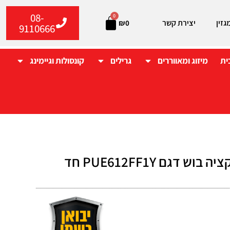
08-
0
גזין
יצירת קשר
₪
0
9110666
ית
מיזוג ומאווררים
גרילים
קונסולות וגיימינג
כיריים אינדוקציה בוש דגם PUE612FF1Y חד