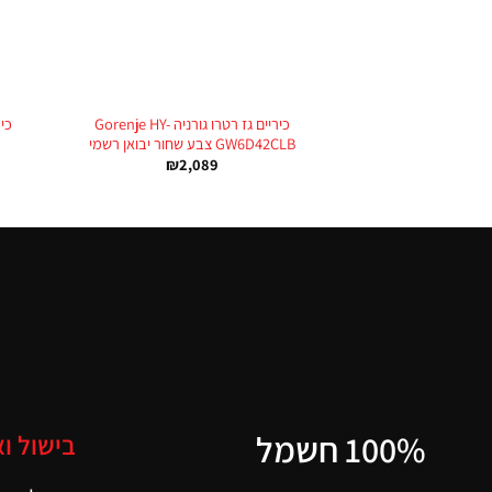
+
כיריים גז רטרו גורניה Gorenje HY-
כי
GW6D42CLB צבע שחור יבואן רשמי
₪
2,089
100% חשמל
בישול ו