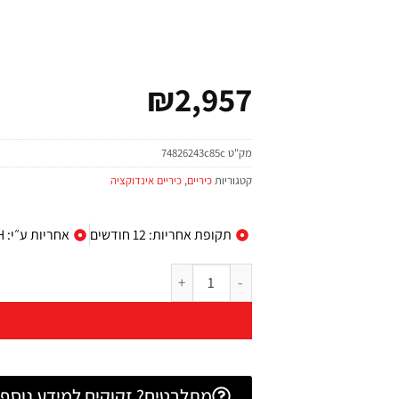
₪
2,957
מק"ט
74826243c85c
קטגוריות
כיריים
,
כיריים אינדוקציה
תקופת אחריות: 12 חודשים
אחריות ע״י: B/S/H
מתלבטים? זקוקים למידע נוסף? 