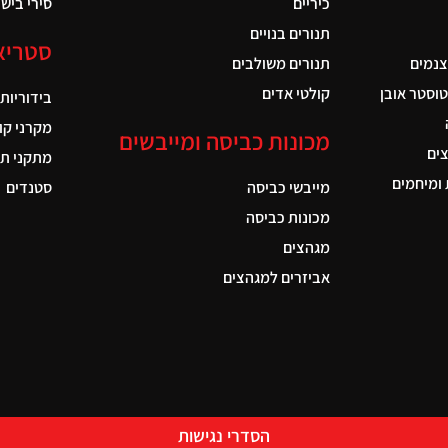
כיריים
סירי בישול
תנורים בנויים
סטריא
צנמים
תנורים משולבים
טוסטר אובן
קולטי אדים
בידוריות
מקרני קו
מכונות כביסה ומייבשים
ים
מתקני תל
ומיחמים
מייבשי כביסה
סטנדים
מכונות כביסה
מגהצים
אביזרים למגהצים
הסדרי נגישות