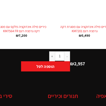
+
ריים מילה אינדוקציה עם מסגרת דקה
כיריים מילה אינדוקציה פלקס עם מסג
גרמניה דגם KM7201
דקה גרמניה דגם KM7564 FR
₪
7,200
₪
5,490
₪
2,957
הוספה לסל
אפיה
תנורים וכיריים
סירי ב