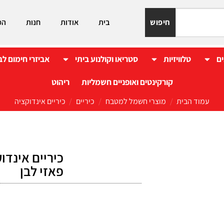
חיפוש
בית
אודות
חנות
המ
ים
טלוויזיות
סטריאו וקולנוע ביתי
אביזרי חימום לב
קורקינטים ואופניים חשמליות
ריהוט
עמוד הבית
/
מוצרי חשמל למטבח
/
כיריים
/
כיריים אינדוקציה
פאזי לבן