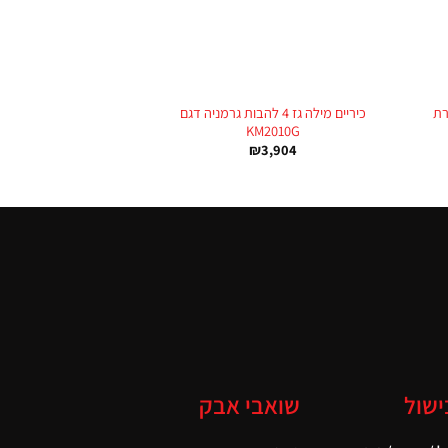
+
+
רת
כיריים מילה גז 4 להבות גרמניה דגם
KM2010G
₪
3,904
ישול
שואבי אבק