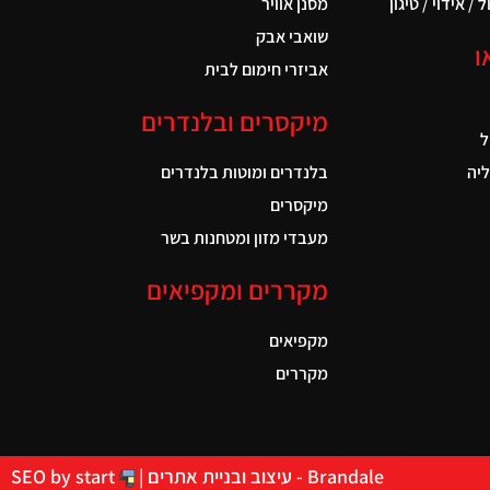
 / אידוי / טיגון
מסנן אוויר
שואבי אבק
ו
אביזרי חימום לבית
מיקסרים ובלנדרים
ל
יה
בלנדרים ומוטות בלנדרים
מיקסרים
מעבדי מזון ומטחנות בשר
מקררים ומקפיאים
מקפיאים
מקררים
Brandale - עיצוב ובניית אתרים |
SEO by start