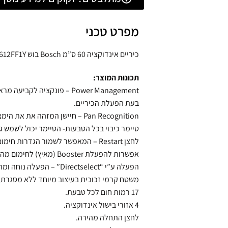
מפרט טכני
כיריים אינדוקציה 60 ס”מ Bosch בוש PUE612FF1Y לבן חד פאזי
תכונות המוצר:
Power Management – פונקצי
בעת הפעלת הכיריים.
Pan Recognition – חיישן המזהה את את הימצאותו של כלי על הכיריים – לבטיחות מקסימלית.
טיימר כיבוי בכל הטבעות- הטיימר יכול לשמש ג
לחצן Restart – המאפשר לשמור הגדרות חימום למספר שניות לאחר כיבוי הכיריים.
אפשרות להפעלת Booster (מאיץ) לחימום מהיר במיוחד.
הפעלה ע”י “Directselect” – הפעלה נוחה ומהירה.
משטח קרמי זכוכית בעיצוב מיוחד ללא מסגרת.
17 רמות חום לכל טבעת.
4 אזורי בישול אינדוקציה.
לחצן התחלה מהירה.