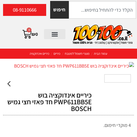
08-9110666
חיפוש
0
₪
0
עמוד הבית
/
מוצרי חשמל למטבח
/
כיריים
/
כיריים אינדוקציה
כיריים אינדוקציה בוש
PWP611BB5E חד פאזי חצי גמיש
BOSCH
4 מוקדי חימום.