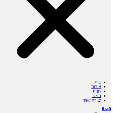
בית
אודות
חנות
המגזין
יצירת קשר
0
₪
0