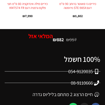
כיריים גז סאווטר ברוחב 90 ס"מ
כיריים מילה אינדוקציה 80 ס"מ חצי
דגם:STE-985X נירוסטה
פלקס גרמניה דגם KM7574 FR
₪
7,990
₪
1,802
המלאי אזל
₪
882
₪
957
100% חשמל
054-9120035
08-9110666
חיים הרצוג 2 מתחם בליליוס גדרה