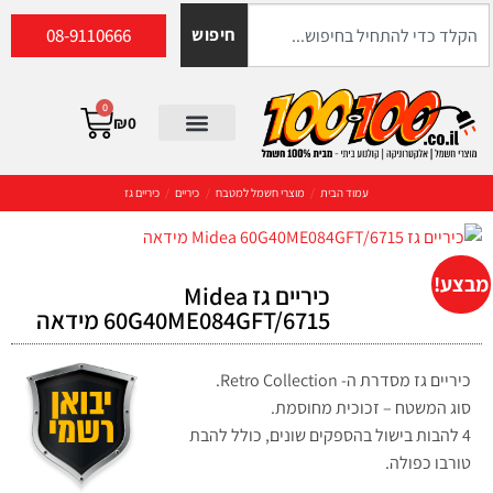
08-9110666
חיפוש
0
₪
0
עמוד הבית
/
מוצרי חשמל למטבח
/
כיריים
/
כיריים גז
מבצע!
כיריים גז Midea
60G40ME084GFT/6715 מידאה
כיריים גז מסדרת ה- Retro Collection.
סוג המשטח – זכוכית מחוסמת.
4 להבות בישול בהספקים שונים, כולל להבת
טורבו כפולה.