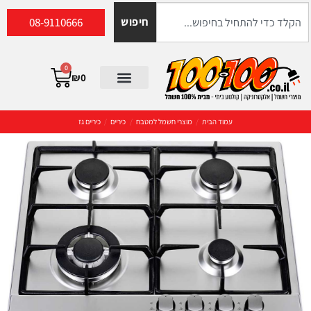
08-9110666
חיפוש
0
₪
0
עמוד הבית
/
מוצרי חשמל למטבח
/
כיריים
/
כיריים גז