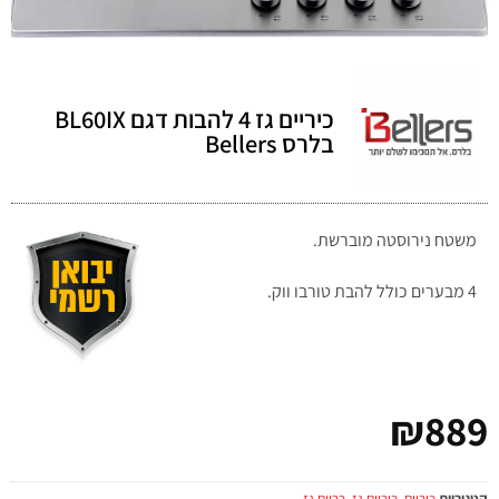
כיריים גז 4 להבות דגם BL60IX
בלרס Bellers
משטח נירוסטה מוברשת.
4 מבערים כולל להבת טורבו ווק.
₪
889
קטגוריות
כיריים
,
כיריים גז
,
כריים גז