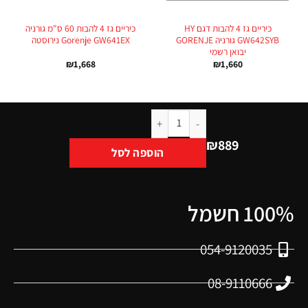
כיריים גז 4 להבות דגם HY
כיריים גז 4 להבות 60 ס"מ גורניה
GW642SYB גורניה GORENJE
Gorenje GW641EX נירוסטה
יבואן רשמי
₪
1,668
₪
1,660
₪
889
הוספה לסל
100% חשמל
054-9120035
08-9110666