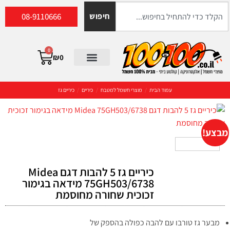
08-9110666
חיפוש
0
₪
0
עמוד הבית
/
מוצרי חשמל למטבח
/
כיריים
/
כיריים גז
מבצע!
כיריים גז 5 להבות דגם Midea
75GH503/6738 מידאה בגימור
זכוכית שחורה מחוסמת
מבער גז טורבו עם להבה כפולה בהספק של