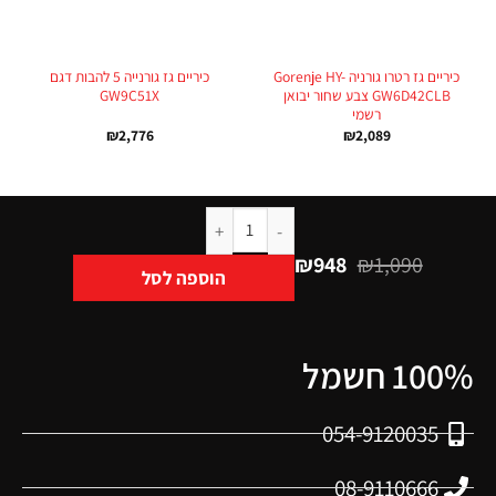
כיריים גז רטרו גורניה Gorenje HY-
כיריים גז גורנייה 5 להבות דגם
GW6D42CLB צבע שחור יבואן
GW9C51X
רשמי
₪
2,776
₪
2,089
₪
948
₪
1,090
הוספה לסל
100% חשמל
054-9120035
08-9110666