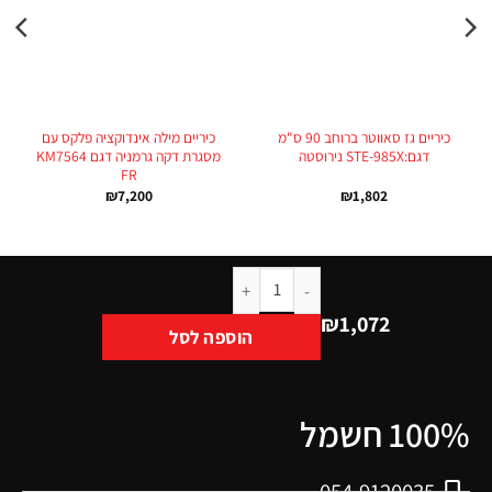
כיריים גז סאווטר ברוחב 90 ס"מ
כיריים מילה אינדוקציה פלקס עם
דגם:STE-985X נירוסטה
מסגרת דקה גרמניה דגם KM7564
FR
₪
7,200
₪
1,802
₪
1,072
הוספה לסל
100% חשמל
054-9120035