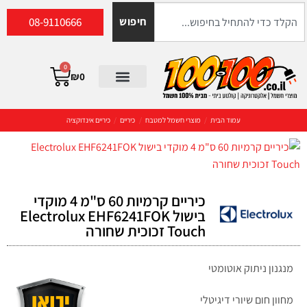
08-9110666
חיפוש
0
₪
0
עמוד הבית
/
מוצרי חשמל למטבח
/
כיריים
/
כיריים אינדוקציה
כיריים קרמיות 60 ס"מ 4 מוקדי
בישול Electrolux EHF6241FOK
Touch זכוכית שחורה
מנגנון ניתוק אוטומטי
מחוון חום שיורי דיגיטלי