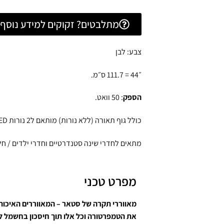
מתלבטים? זקוקים למידע נוסף? 
צבע: לבן
״44 = 111.7 ס״מ.
הספק
: 50 וואט.
כולל גוף תאורה (ללא נורות) מותאם ל2 נורות G9, 10W, LED.
מתאים לחדרי שינה סטנדרטיים וחדרי ילדים / חללים החל מ12.9-9 מ״ר (לא מיועד 
מפרט טכני
מאווררי תקרה של סטאר – המאווררים האיכותי
את הטמפרטורה וכל אלו תוך חיסכון בחשמל ל