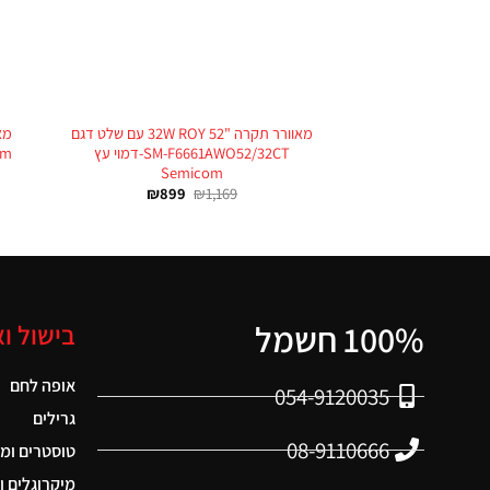
+
מאוורר תקרה "32W ROY 52 עם שלט דגם
SM-F6661AWO52/32CT-דמוי עץ
om
Semicom
₪
899
₪
1,169
100% חשמל
בישול ו
אופה לחם
054-9120035
גרילים
08-9110666
טוסטרים ומ
מיקרוגלים ו