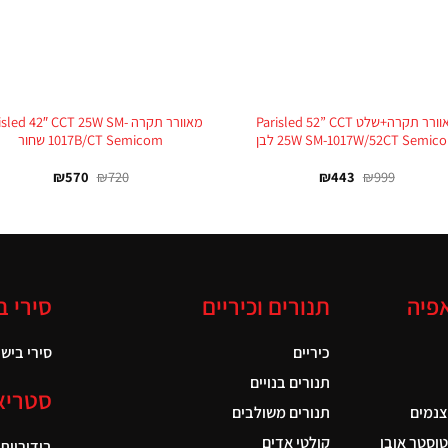
+
מאוורר תקרה+שלט Parisled 52” CCT
מאוורר תקרה sled 42″ CCT 25W SM
25W SM-1017W/52CT Semic לבן
1017B/CT Semicom שחור
₪
570
₪
720
₪
443
₪
999
אפיה
תנורים וכיריים
סירי ב
כיריים
סירי בישול
תנורים בנויים
סטריא
צנמים
תנורים משולבים
טוסטר אובן
קולטי אדים
בידוריות