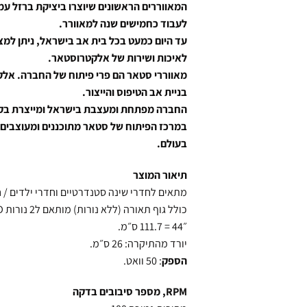
המאווררים הראשונים שיוצרו ביציקת ברזל עמ
לעבוד כחמישים שנה למאוורר.
עד היום כמעט בכל בית אב בישראל, ניתן למצוא
לאיכות ושירות של אלקטרוסטאר.
מאווררי סטאר הם פרי פיתוח של החברה. אל
בניית אב הטיפוס והייצור.
החברה מפתחת ומעצבת בישראל ומייצרת בקווי 
במרכז הפיתוח של סטאר מתוכננים ומעוצבים 
בעולם.
תיאור המוצר
מתאים לחדרי שינה סטנדרטיים וחדרי ילדים / חללים החל מ12.9-9 מ״ר (לא מיוע
כולל גוף תאורה (ללא נורות) מותאם ל2 נורות G9, 10W, LED.
״44 = 111.7 ס״מ.
יורד מהתיקרה: 26 ס״מ.
הספק
: 50 וואט.
RPM, מספר סיבובים בדקה