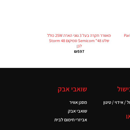
+
+
Pari-
מאוורר תקרה בעל 3 גווני הארה 25W כולל
שלט 48" Semicom סמיקום Storm 48
לבן
₪
597
ישול
שואבי אבק
 / אידוי / טיגון
מסנן אוויר
שואבי אבק
ו
אביזרי חימום לבית