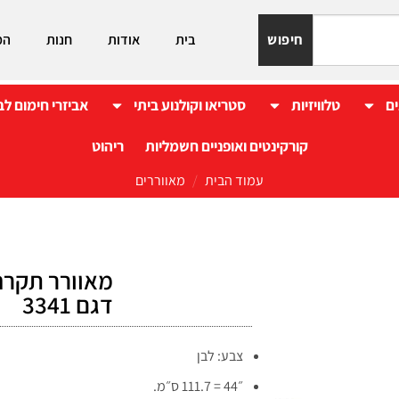
חיפוש
בית
אודות
חנות
המ
ים
טלוויזיות
סטריאו וקולנוע ביתי
אביזרי חימום לב
קורקינטים ואופניים חשמליות
ריהוט
עמוד הבית
/
מאווררים
דגם 3341
צבע: לבן
״44 = 111.7 ס״מ.