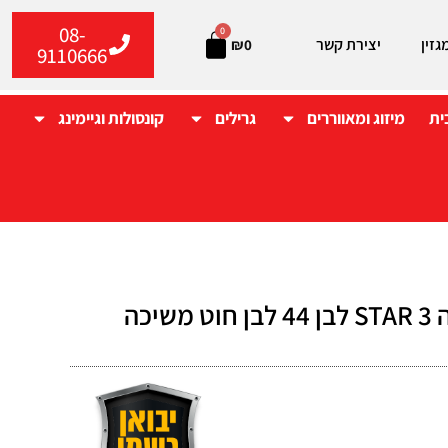
08-
0
גזין
יצירת קשר
₪
0
9110666
ית
מיזוג ומאווררים
גרילים
קונסולות וגיימינג
מאוורר תקרה STAR 3 לבן 44 לבן חוט משיכה