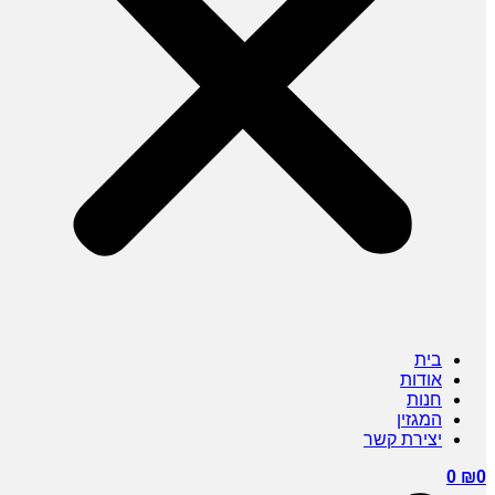
בית
אודות
חנות
המגזין
יצירת קשר
0
₪
0