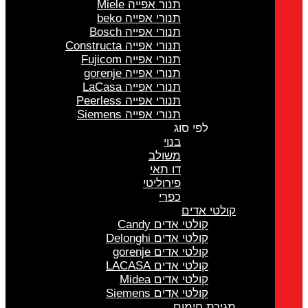
תנור אפייה Miele
תנורי אפייה beko
תנורי אפייה Bosch
תנורי אפייה Constructa
תנורי אפייה Fujicom
תנורי אפייה gorenje
תנורי אפייה LaCasa
תנורי אפייה Peerless
תנורי אפייה Siemens
לפי סוג
בנוי
משולב
דו תאי
פירוליטי
כפרי
קולטי אדים
קולטי אדים Candy
קולטי אדים Delonghi
קולטי אדים gorenje
קולטי אדים LACASA
קולטי אדים Midea
קולטי אדים Siemens
מגירת חימום