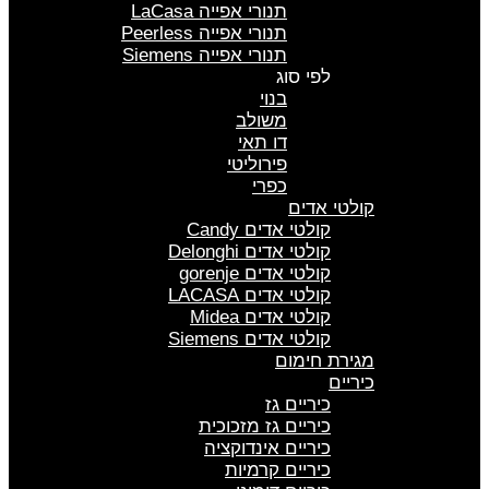
תנורי אפייה LaCasa
תנורי אפייה Peerless
תנורי אפייה Siemens
לפי סוג
בנוי
משולב
דו תאי
פירוליטי
כפרי
קולטי אדים
קולטי אדים Candy
קולטי אדים Delonghi
קולטי אדים gorenje
קולטי אדים LACASA
קולטי אדים Midea
קולטי אדים Siemens
מגירת חימום
כיריים
כיריים גז
כיריים גז מזכוכית
כיריים אינדוקציה
כיריים קרמיות