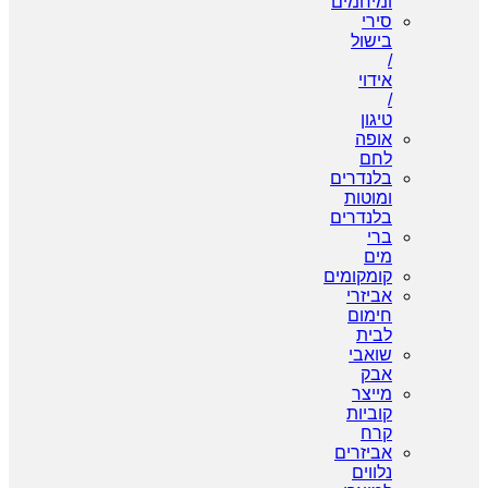
ומיחמים
סירי
בישול
/
אידוי
/
טיגון
אופה
לחם
בלנדרים
ומוטות
בלנדרים
ברי
מים
קומקומים
אביזרי
חימום
לבית
שואבי
אבק
מייצר
קוביות
קרח
אביזרים
נלווים