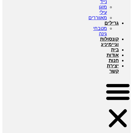
נייד
מזגן
עילי
מאווררים
גרילים
מטבחי
גינה
קונסולות
וגיימיניג
בית
אודות
חנות
יצירת
קשר