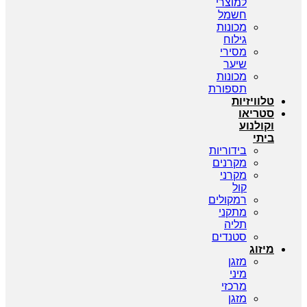
למוצרי
חשמל
מכונות
גילוח
מסירי
שיער
מכונות
תספורת
טלוויזיות
סטריאו
וקולנוע
ביתי
בידוריות
מקרנים
מקרני
קול
רמקולים
מתקני
תליה
סטנדים
מיזוג
מזגן
מיני
מרכזי
מזגן