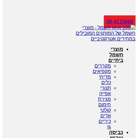
חיפוש
08-9110666
מוצרי
חשמל
ביתיים
מקררים
מקפיאים
מדיחי
כלים
תנורי
אפייה
מגירת
חימום
קולטי
אדים
כיריים
גז
כביסה
וייבוש