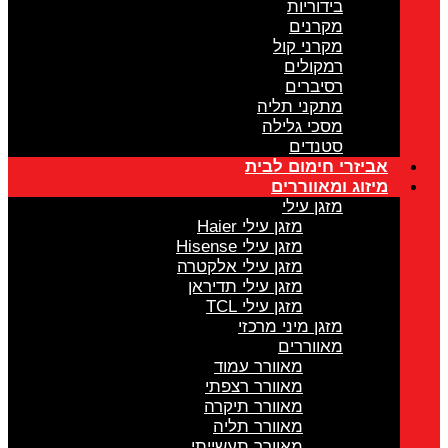
בידוריות
מקרנים
מקרני קול
רמקולים
רסיברים
מתקני תליה
מסכי גלילה
סטנדים
אביזרי חימום לבית
מיזוג ומאווררים
מזגן עילי
מזגן עילי Haier
מזגן עילי Hisense
מזגן עילי אלקטרה
מזגן עילי תדיראן
מזגן עילי TCL
מזגן מיני מרכזי
מאווררים
מאוורר עמוד
מאוורר רצפתי
מאוורר תיקרה
מאוורר תליה
מאוורר תעשייתי