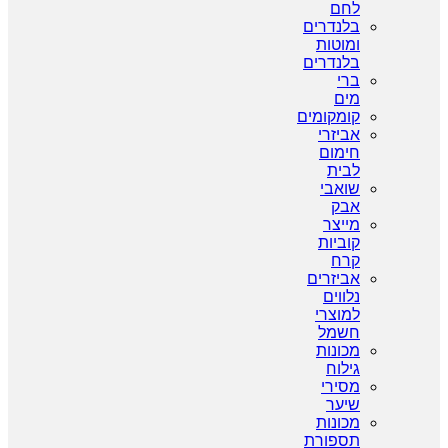
לחם
בלנדרים
ומוטות
בלנדרים
ברי
מים
קומקומים
אביזרי
חימום
לבית
שואבי
אבק
מייצר
קוביות
קרח
אביזרים
נלווים
למוצרי
חשמל
מכונות
גילוח
מסירי
שיער
מכונות
תספורת