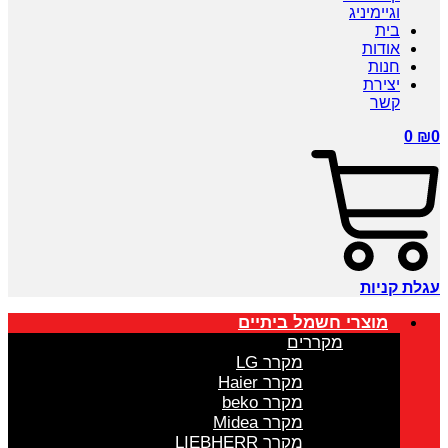
וגיימיניג
בית
אודות
חנות
יצירת
קשר
0
₪
0
עגלת קניות
מוצרי חשמל ביתיים
מקררים
מקרר LG
מקרר Haier
מקרר beko
מקרר Midea
מקרר LIEBHERR