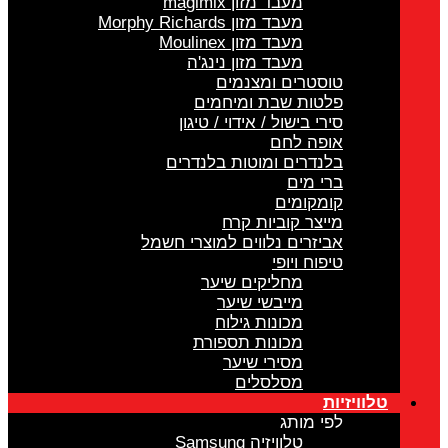
מעבד מזון magimix
מעבד מזון Morphy Richards
מעבד מזון Moulinex
מעבד מזון נינג'ה
טוסטרים ומצנמים
פלטות שבת ומיחמים
סירי בישול / אידוי / טיגון
אופה לחם
בלנדרים ומוטות בלנדרים
ברי מים
קומקומים
מייצר קוביות קרח
אביזרים נלווים למוצרי חשמל
טיפוח ויופי
מחליקים שיער
מייבשי שיער
מכונות גילוח
מכונות תספורת
מסירי שיער
מסלסלים
טלוויזיות
לפי מותג
טלוויזיה Samsung