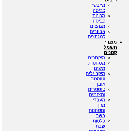
מייבשי
כביסה
מכונות
כביסה
מגהצים
אביזרים
למגהצים
מוצרי
חשמל
קטנים
מיקסרים
מסחטות
מיצים
מיקרוגלים
וטוסטר
אובן
טוסטרים
ומצנמים
מעבדי
מזון
ומטחנות
בשר
פלטות
שבת