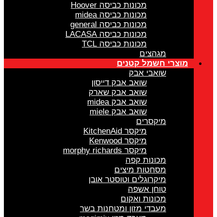
מכונות כביסה Hoover
מכונות כביסה midea
מכונות כביסה general
מכונות כביסה LACASA
מכונות כביסה TCL
מגהצים
מוצרי חשמל קטנים
שואבי אבק
שואב אבק דייסון
שואב אבק שארק
שואב אבק midea
שואב אבק miele
מיקסרים
מיקסר KitchenAid
מיקסר Kenwood
מיקסר morphy richards
מכונות קפה
מסחטות מיצים
מיקרוגלים וטוסטר אובן
טוחן אשפה
מכונות ואקום
מעבדי מזון ומטחנות בשר