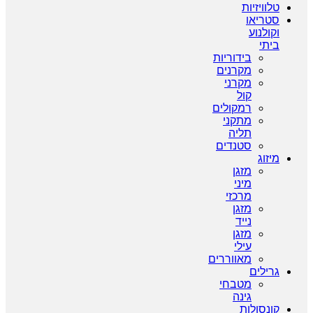
טלוויזיות
סטריאו
וקולנוע
ביתי
בידוריות
מקרנים
מקרני
קול
רמקולים
מתקני
תליה
סטנדים
מיזוג
מזגן
מיני
מרכזי
מזגן
נייד
מזגן
עילי
מאווררים
גרילים
מטבחי
גינה
קונסולות