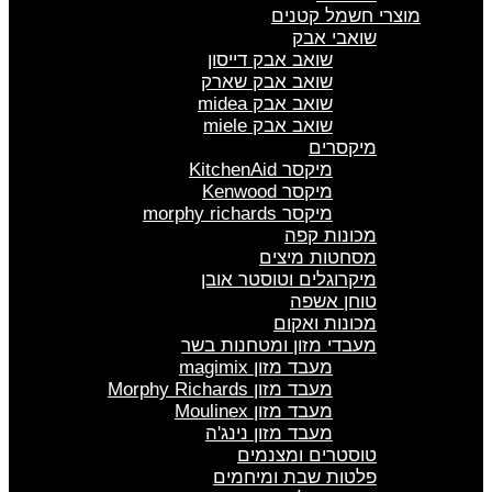
מוצרי חשמל קטנים
שואבי אבק
שואב אבק דייסון
שואב אבק שארק
שואב אבק midea
שואב אבק miele
מיקסרים
מיקסר KitchenAid
מיקסר Kenwood
מיקסר morphy richards
מכונות קפה
מסחטות מיצים
מיקרוגלים וטוסטר אובן
טוחן אשפה
מכונות ואקום
מעבדי מזון ומטחנות בשר
מעבד מזון magimix
מעבד מזון Morphy Richards
מעבד מזון Moulinex
מעבד מזון נינג'ה
טוסטרים ומצנמים
פלטות שבת ומיחמים