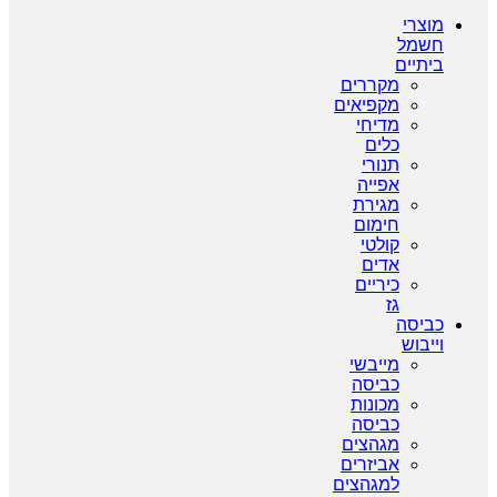
מוצרי
חשמל
ביתיים
מקררים
מקפיאים
מדיחי
כלים
תנורי
אפייה
מגירת
חימום
קולטי
אדים
כיריים
גז
כביסה
וייבוש
מייבשי
כביסה
מכונות
כביסה
מגהצים
אביזרים
למגהצים