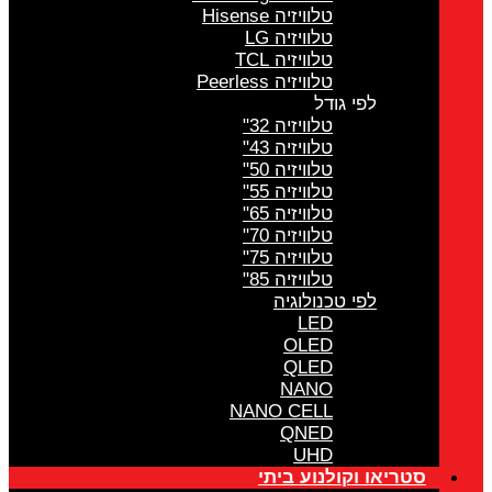
טלוויזיה Hisense
טלוויזיה LG
טלוויזיה TCL
טלוויזיה Peerless
לפי גודל
טלוויזיה 32"
טלוויזיה 43"
טלוויזיה 50"
טלוויזיה 55"
טלוויזיה 65"
טלוויזיה 70"
טלוויזיה 75"
טלוויזיה 85"
לפי טכנולוגיה
LED
OLED
QLED
NANO
NANO CELL
QNED
UHD
סטריאו וקולנוע ביתי