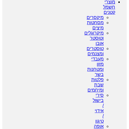
מוצרי
חשמל
קטנים
מיקסרים
מסחטות
מיצים
מיקרוגלים
וטוסטר
אובן
טוסטרים
ומצנמים
מעבדי
מזון
ומטחנות
בשר
פלטות
שבת
ומיחמים
סירי
בישול
/
אידוי
/
טיגון
אופה