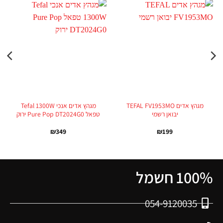
מגהץ אדים TEFAL FV1953MO
מגהץ אדים אנכי Tefal 1300W
יבואן רשמי
טפאל Pure Pop DT2024G0 ירוק
₪
349
₪
199
100% חשמל
054-9120035