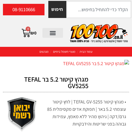
08-9110666
חיפוש
0
₪
0
עמוד הבית
/
מוצרי חשמל ביתיים
/
מגהצים
מגהץ קיטור 5.2 בר TEFAL
GV5255
• מגהץ קיטור TEFAL GV-5255 | לחץ קיטור
עוצמתי 5.2 באר | תפוקת אדים מקסימלית 85
גרם/דקה | גיהוץ מהיר ללא מאמץ, עמידות
גבוהה בפני שריטות והידבקויות