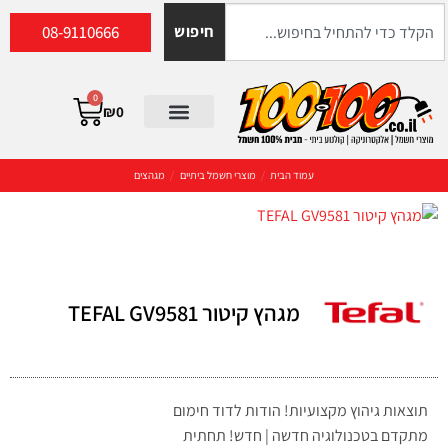
08-9110666
חיפוש
0
₪
0
עמוד הבית
/
מוצרי חשמל ביתיים
/
מגהצים
מגהץ קיטור TEFAL GV9581
תוצאות גיהוץ מקצועיות! הודות לדוד חימום
מתקדם בטכנולוגיה חדשה | חדש! תחתית