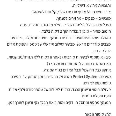
ותוצאות גיהוץ אידיאליות.
אורך חיים גבוה! אוסף אבנית נשלף, קל ונוח לשימוש.
מוציאים – מנקים – מחזירים למגהץ.
מיכל מים גדול 1.9 ליטר נשלף – מילוי מים גם במהלך הגיהוץ.
חימום מהיר – מוכן לעבודה תוך 2 דקות בלבד.
פאנל הפעלה אינטואיטיבי בידית המגהץ – שינוי נוח וקל בין ארבעה
מצבים מוגדרים מראש. מבטיח שילוב אידאלי של טמפ' ותפוקת אדים
לכל סוג בד.
כיבוי אוטומטי לבטיחות מירבית (לאחר 8 דקות ללא תזוזה/30 שניות .
באם המגהץ מונח על התחתית או על הצד)
אחסון כבל החשמל וכבל האדים בגוף המגהץ.
מערכת Protect System מגנה על הבגדים בזמן הגיהוץ ע"י הפיכת
טיפות מים לאדים.
פעולת חיטוי וריענון הבגד: הודות לשילוב של טמפרטורה ולחץ אדים
בעת פעולת הגיהוץ
המגהץ מחטא ומחסל חיידקים ומותיר את הבגד נקי ורענן לאורך זמן.
לחץ קיטור 8 באר