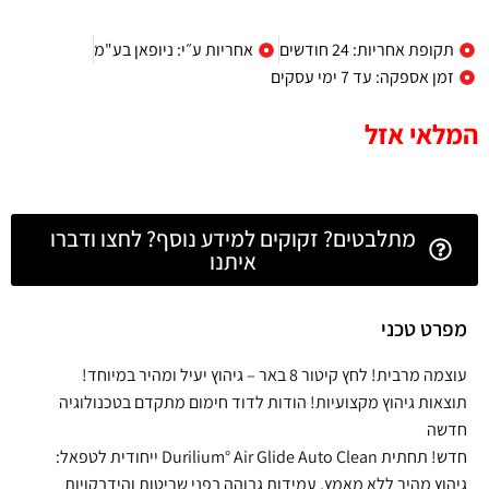
תקופת אחריות: 24 חודשים
אחריות ע״י: ניופאן בע"מ
זמן אספקה: עד 7 ימי עסקים
המלאי אזל
מתלבטים? זקוקים למידע נוסף? לחצו ודברו
איתנו
מפרט טכני
עוצמה מרבית! לחץ קיטור 8 באר – גיהוץ יעיל ומהיר במיוחד!
תוצאות גיהוץ מקצועיות! הודות לדוד חימום מתקדם בטכנולוגיה
חדשה
חדש! תחתית Durilium° Air Glide Auto Clean ייחודית לטפאל:
גיהוץ מהיר ללא מאמץ, עמידות גבוהה בפני שריטות והידבקויות