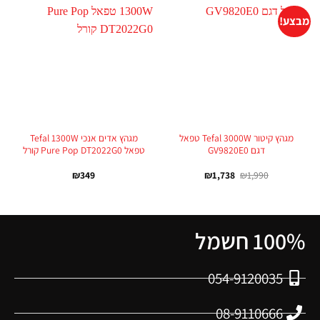
מבצע!
מגהץ קיטור Tefal 3000W טפאל
מגהץ אדים אנכי Tefal 1300W
דגם GV9820E0
טפאל Pure Pop DT2022G0 קורל
₪
349
₪
1,738
₪
1,990
100% חשמל
054-9120035
08-9110666