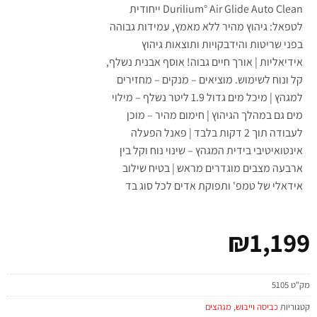
Durilium° Air Glide Auto Clean ייחודית
לטפאל: גיהוץ מהיר ללא מאמץ, עמידות גבוהה
בפני שריטות והידבקויות ותוצאות גיהוץ
אידיאליות | אורך חיים גבוה! אוסף אבנית נשלף,
קל ונוח לשימוש. מוציאים – מנקים – מחזירים
למגהץ | מיכל מים גדול 1.9 ליטר נשלף – מילוי
מים גם במהלך הגיהוץ | חימום מהיר – מוכן
לעבודה תוך 2 דקות בלבד | פאנל הפעלה
אינטואיטיבי בידית המגהץ – שינוי נוח וקל בין
ארבעה מצבים מוגדרים מראש | בטיח שילוב
אידאלי של טמפ' ותפוקת אדים לכל סוג בד
₪
1,199
מק"ט
5105
קטגוריות
כביסה וייבוש
,
מגהצים